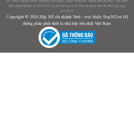
Số 398B Khâm Thiên, Phường Thổ Quan, Quận Đống Đa, Thành phố Hà Nội, Việt Nam
Giấy phép ĐKKD: 0105475353 do Sở Kế hoạch và Đầu tư thành phố Hà Nội cấp ngày
8/9/2011
Copyright © 2026 Bếp 365 chi nhánh Vinh - trực thuộc Bep365.vn Hệ
thống phân phối thiết bị nhà bếp lớn nhất Việt Nam