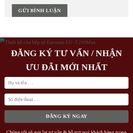
ĐĂNG KÝ TƯ VẤN / NHẬN
ƯU ĐÃI MỚI NHẤT
Chúng tôi sẽ gọi lại tư vấn & hỗ trợ quý khách hàng trong