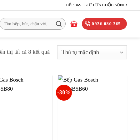
BẾP 365 - GIỮ LỬA CUỘC SỐNG!
Tìm
0936.080.365
kiếm:
ển thị tất cả 8 kết quả
-30%