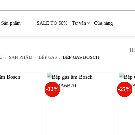
Sản phẩm
SALE TO 50%
Tư vấn
Cửa hàng
Hi
Ủ
/
SẢN PHẨM
/
BẾP GAS
/
BẾP GAS BOSCH
-32%
-25%