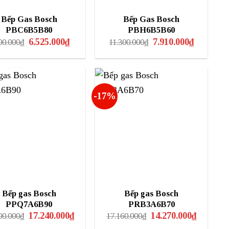
Bếp Gas Bosch
Bếp Gas Bosch
PBC6B5B80
PBH6B5B60
Giá
Giá
Giá
Giá
6.525.000
₫
7.910.000
₫
00.000
₫
11.300.000
₫
gốc
hiện
gốc
hiện
là:
tại
là:
tại
8.700.000₫.
là:
11.300.000₫.
là:
6.525.000₫.
7.910.000₫
-17%
Bếp gas Bosch
Bếp gas Bosch
PPQ7A6B90
PRB3A6B70
Giá
Giá
Giá
Giá
17.240.000
₫
14.270.000
₫
00.000
₫
17.160.000
₫
gốc
hiện
gốc
hiện