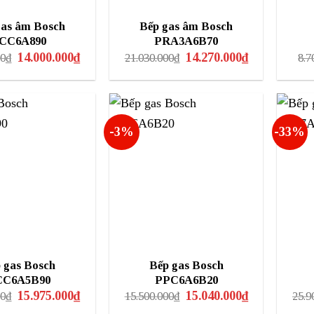
gas âm Bosch
Bếp gas âm Bosch
CC6A890
PRA3A6B70
Giá
Giá
Giá
Giá
14.000.000
₫
14.270.000
₫
00
₫
21.030.000
₫
8.7
gốc
hiện
gốc
hiện
là:
tại
là:
tại
17.500.000₫.
là:
21.030.000₫.
là:
14.000.000₫.
14.270.000₫.
-3%
-33%
 gas Bosch
Bếp gas Bosch
CC6A5B90
PPC6A6B20
Giá
Giá
Giá
Giá
15.975.000
₫
15.040.000
₫
00
₫
15.500.000
₫
25.9
gốc
hiện
gốc
hiện