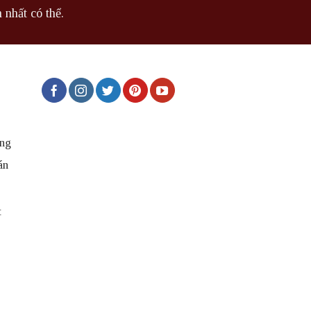
 nhất có thể.
ng
án
t