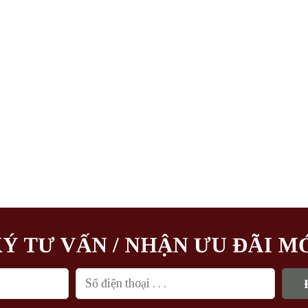
Ý TƯ VẤN / NHẬN ƯU ĐÃI M