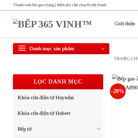
Bỏ
Thanh toán khi giao hàng | Miễn phí vận chuyển nội thành
qua
nội
Giới thiệu
dung
Danh mục sản phẩm
TRANG CH
LỌC DANH MỤC
-20%
Khóa cửa điện tử Huyndai
Khóa cửa điện tử Hubert
Bếp từ