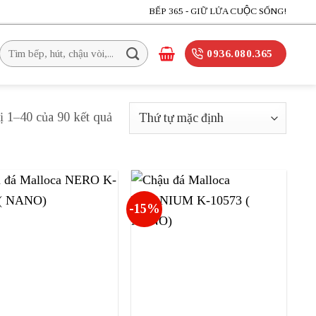
BẾP 365 - GIỮ LỬA CUỘC SỐNG!
Tìm
0936.080.365
kiếm:
ị 1–40 của 90 kết quả
-15%