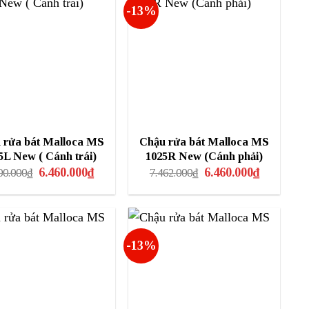
-13%
 rửa bát Malloca MS
Chậu rửa bát Malloca MS
5L New ( Cánh trái)
1025R New (Cánh phải)
Giá
Giá
Giá
Giá
6.460.000
₫
6.460.000
₫
00.000
₫
7.462.000
₫
gốc
hiện
gốc
hiện
là:
tại
là:
tại
7.600.000₫.
là:
7.462.000₫.
là:
6.460.000₫.
6.460.000₫.
-13%