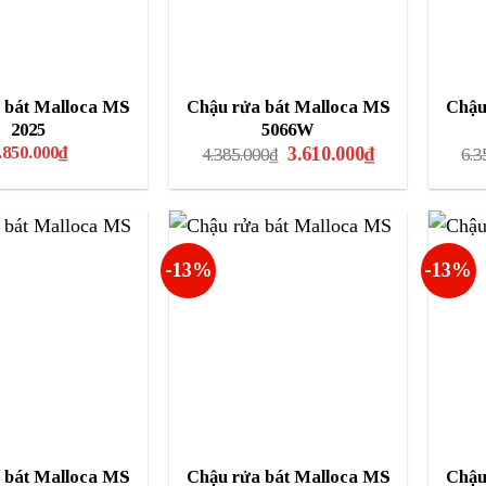
 bát Malloca MS
Chậu rửa bát Malloca MS
Chậu
2025
5066W
Giá
Giá
.850.000
₫
3.610.000
₫
4.385.000
₫
6.3
gốc
hiện
là:
tại
4.385.000₫.
là:
3.610.000₫.
-13%
-13%
 bát Malloca MS
Chậu rửa bát Malloca MS
Chậu