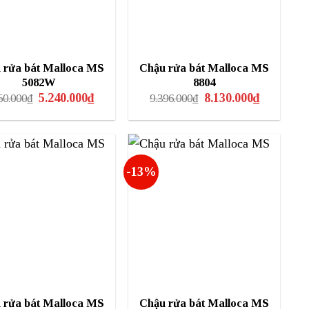
 rửa bát Malloca MS
Chậu rửa bát Malloca MS
5082W
8804
Giá
Giá
Giá
Giá
5.240.000
₫
8.130.000
₫
50.000
₫
9.396.000
₫
gốc
hiện
gốc
hiện
là:
tại
là:
tại
6.350.000₫.
là:
9.396.000₫.
là:
5.240.000₫.
8.130.000₫.
-13%
 rửa bát Malloca MS
Chậu rửa bát Malloca MS