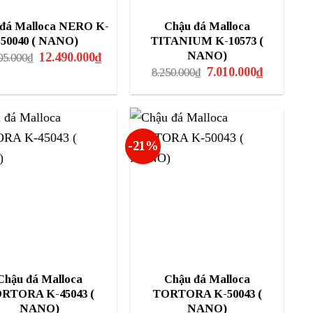
 đá Malloca NERO K-
Chậu đá Malloca
50040 ( NANO)
TITANIUM K-10573 (
Giá
Giá
NANO)
12.490.000
₫
05.000
₫
gốc
hiện
Giá
Giá
7.010.000
₫
8.250.000
₫
là:
tại
gốc
hiện
15.905.000₫.
là:
là:
tại
12.490.000₫.
8.250.000₫.
là:
7.010.000₫.
-21%
Chậu đá Malloca
Chậu đá Malloca
RTORA K-45043 (
TORTORA K-50043 (
NANO)
NANO)