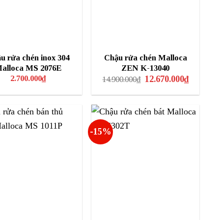
u rửa chén inox 304
Chậu rửa chén Malloca
alloca MS 2076E
ZEN K-13040
Giá
Giá
2.700.000
₫
12.670.000
₫
14.900.000
₫
gốc
hiện
là:
tại
14.900.000₫.
là:
12.670.00
-15%