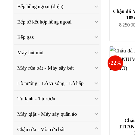
Bếp hồng ngoại (điện)
Chậu đá 
105
Bếp từ kết hợp hồng ngoại
8.250.0
Bếp gas
Máy hút mùi
-22%
Máy rửa bát - Máy sấy bát
Lò nướng - Lò vi sóng - Lò hấp
Tủ lạnh - Tủ rượu
Máy giặt - Máy sấy quần áo
Chậu
TITANI
Chậu rửa - Vòi rửa bát