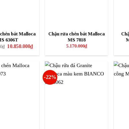
chén bát Malloca
Chậu rửa chén bát Malloca
Chậ
S 6306T
MS 7818
M
Giá
Giá
5.170.000
₫
10.850.000
₫
00
₫
gốc
hiện
là:
tại
12.528.000₫.
là:
10.850.000₫.
-22%