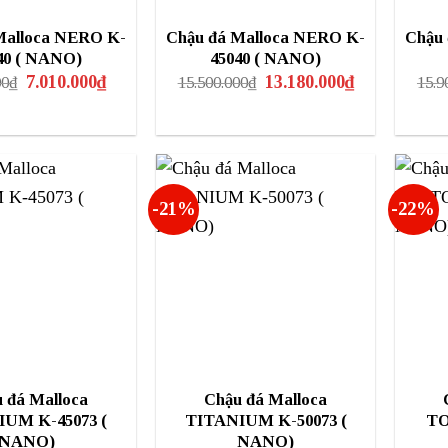
Malloca NERO K-
Chậu đá Malloca NERO K-
Chậu
40 ( NANO)
45040 ( NANO)
Giá
Giá
Giá
Giá
7.010.000
₫
13.180.000
₫
00
₫
15.500.000
₫
15.9
gốc
hiện
gốc
hiện
là:
tại
là:
tại
8.250.000₫.
là:
15.500.000₫.
là:
7.010.000₫.
13.180.000₫.
-21%
-22%
 đá Malloca
Chậu đá Malloca
UM K-45073 (
TITANIUM K-50073 (
TO
NANO)
NANO)