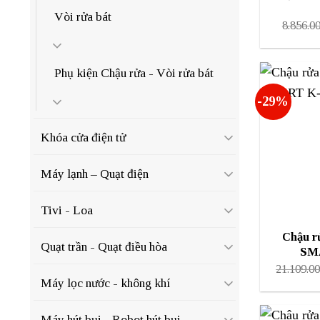
Vòi rửa bát
8.856.0
Phụ kiện Chậu rửa - Vòi rửa bát
-29%
Khóa cửa điện tử
Máy lạnh – Quạt điện
Tivi - Loa
Chậu r
Quạt trần - Quạt điều hòa
SM
21.109.0
Máy lọc nước - không khí
Máy hút bụi - Robot hút bụi