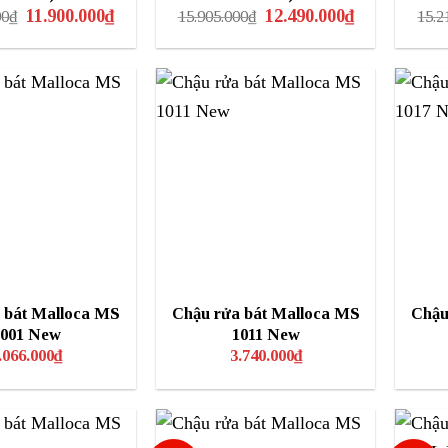
Giá
Giá
Giá
Giá
11.900.000
₫
12.490.000
₫
00
₫
15.905.000
₫
15.2
gốc
hiện
gốc
hiện
là:
tại
là:
tại
15.218.000₫.
là:
15.905.000₫.
là:
11.900.000₫.
12.490.000₫.
 bát Malloca MS
Chậu rửa bát Malloca MS
Chậu
1001 New
1011 New
.066.000
₫
3.740.000
₫