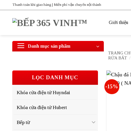
Bỏ
Thanh toán khi giao hàng | Miễn phí vận chuyển nội thành
qua
nội
Giới thiệu
dung
Danh mục sản phẩm
TRANG CH
RỬA BÁT
/
LỌC DANH MỤC
-15%
Khóa cửa điện tử Huyndai
Khóa cửa điện tử Hubert
Bếp từ