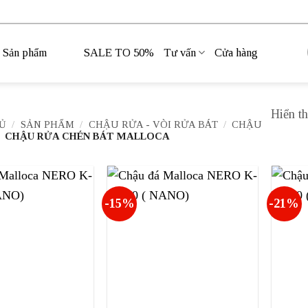
Sản phẩm
SALE TO 50%
Tư vấn
Cửa hàng
Hiển th
Ủ
/
SẢN PHẨM
/
CHẬU RỬA - VÒI RỬA BÁT
/
CHẬU
CHẬU RỬA CHÉN BÁT MALLOCA
-15%
-21%