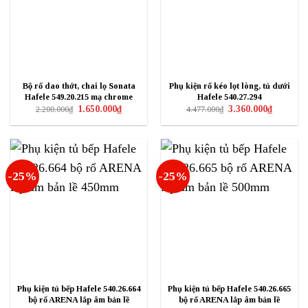
Bộ rổ dao thớt, chai lọ Sonata
Phụ kiện rổ kéo lọt lòng, tủ dưới
Hafele 549.20.215 mạ chrome
Hafele 540.27.294
Giá
Giá
Giá
Giá
1.650.000
₫
3.360.000
₫
2.200.000
₫
4.477.000
₫
gốc
hiện
gốc
hiện
là:
tại
là:
tại
2.200.000₫.
là:
4.477.000₫.
là:
1.650.000₫.
3.360.000₫
-25%
-25%
Phụ kiện tủ bếp Hafele 540.26.664
Phụ kiện tủ bếp Hafele 540.26.665
bộ rổ ARENA lắp âm bản lề
bộ rổ ARENA lắp âm bản lề