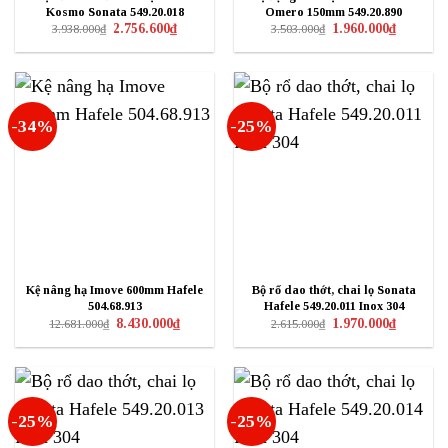
Kosmo Sonata 549.20.018
Omero 150mm 549.20.890
Giá
Giá
Giá
Giá
2.756.600
₫
1.960.000
₫
3.938.000
₫
3.503.000
₫
gốc
hiện
gốc
hiện
là:
tại
là:
tại
3.938.000₫.
là:
3.503.000₫.
là:
2.756.600₫.
1.960.000₫
-34%
-25%
Kệ nâng hạ Imove 600mm Hafele
Bộ rổ dao thớt, chai lọ Sonata
504.68.913
Hafele 549.20.011 Inox 304
Giá
Giá
Giá
Giá
8.430.000
₫
1.970.000
₫
12.681.000
₫
2.615.000
₫
gốc
hiện
gốc
hiện
là:
tại
là:
tại
12.681.000₫.
là:
2.615.000₫.
là:
8.430.000₫.
1.970.000₫
-25%
-25%