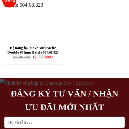
-34%
Kệ nâng hạ Imove Anthracite
Double 600mm Hafele 504.68.323
Giá
Giá
15.980.000
₫
24.045.000
₫
gốc
hiện
là:
tại
24.045.000₫.
là:
15.980.000₫.
ĐĂNG KÝ TƯ VẤN / NHẬN
ƯU ĐÃI MỚI NHẤT