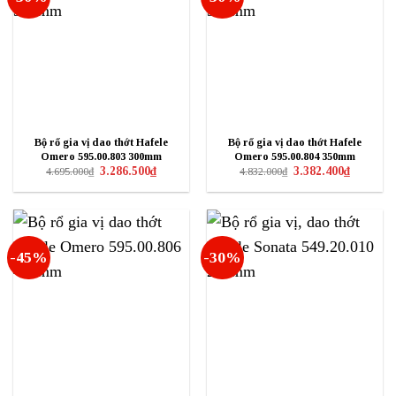
Bộ rổ gia vị dao thớt Hafele
Bộ rổ gia vị dao thớt Hafele
Omero 595.00.803 300mm
Omero 595.00.804 350mm
Giá
Giá
Giá
Giá
3.286.500
₫
3.382.400
₫
4.695.000
₫
4.832.000
₫
gốc
hiện
gốc
hiện
là:
tại
là:
tại
4.695.000₫.
là:
4.832.000₫.
là:
3.286.500₫.
3.382.400₫
-45%
-30%