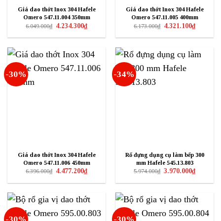
Giá dao thớt Inox 304 Hafele
Giá dao thớt Inox 304 Hafele
Omero 547.11.004 350mm
Omero 547.11.005 400mm
Giá
Giá
Giá
Giá
4.234.300
₫
4.321.100
₫
6.049.000
₫
6.173.000
₫
gốc
hiện
gốc
hiện
là:
tại
là:
tại
6.049.000₫.
là:
6.173.000₫.
là:
4.234.300₫.
4.321.100₫
-30%
-34%
Giá dao thớt Inox 304 Hafele
Rổ đựng dụng cụ làm bếp 300
Omero 547.11.006 450mm
mm Hafele 545.13.803
Giá
Giá
Giá
Giá
4.477.200
₫
3.970.000
₫
6.396.000
₫
5.974.000
₫
gốc
hiện
gốc
hiện
là:
tại
là:
tại
6.396.000₫.
là:
5.974.000₫.
là:
4.477.200₫.
3.970.000₫
-30%
-30%