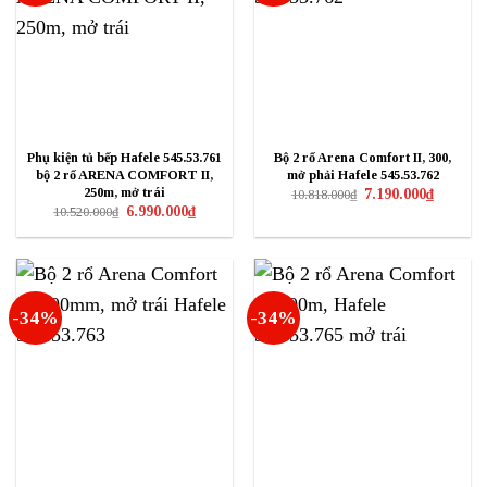
Phụ kiện tủ bếp Hafele 545.53.761
Bộ 2 rổ Arena Comfort II, 300,
bộ 2 rổ ARENA COMFORT II,
mở phải Hafele 545.53.762
Giá
Giá
250m, mở trái
7.190.000
₫
10.818.000
₫
gốc
hiện
Giá
Giá
6.990.000
₫
10.520.000
₫
là:
tại
gốc
hiện
10.818.000₫.
là:
là:
tại
7.190.000
10.520.000₫.
là:
6.990.000₫.
-34%
-34%