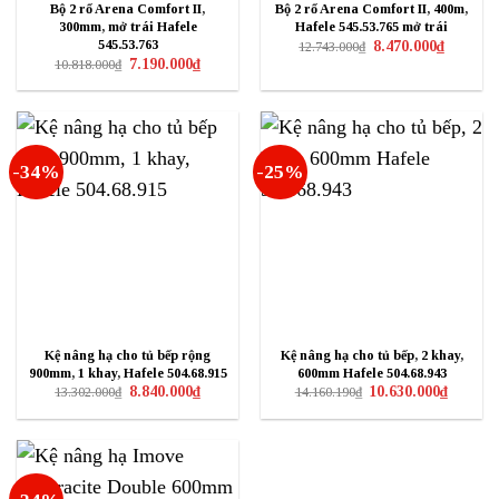
Bộ 2 rổ Arena Comfort II,
Bộ 2 rổ Arena Comfort II, 400m,
300mm, mở trái Hafele
Hafele 545.53.765 mở trái
Giá
Giá
545.53.763
8.470.000
₫
12.743.000
₫
gốc
hiện
Giá
Giá
7.190.000
₫
10.818.000
₫
là:
tại
gốc
hiện
12.743.000₫.
là:
là:
tại
8.470.000
10.818.000₫.
là:
7.190.000₫.
-34%
-25%
Kệ nâng hạ cho tủ bếp rộng
Kệ nâng hạ cho tủ bếp, 2 khay,
900mm, 1 khay, Hafele 504.68.915
600mm Hafele 504.68.943
Giá
Giá
Giá
Giá
8.840.000
₫
10.630.000
₫
13.302.000
₫
14.160.190
₫
gốc
hiện
gốc
hiện
là:
tại
là:
tại
13.302.000₫.
là:
14.160.190₫.
là:
8.840.000₫.
10.630.0