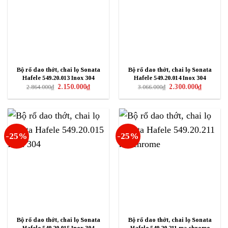
Bộ rổ dao thớt, chai lọ Sonata
Bộ rổ dao thớt, chai lọ Sonata
Hafele 549.20.013 Inox 304
Hafele 549.20.014 Inox 304
Giá
Giá
Giá
Giá
2.150.000
₫
2.300.000
₫
2.864.000
₫
3.066.000
₫
gốc
hiện
gốc
hiện
là:
tại
là:
tại
2.864.000₫.
là:
3.066.000₫.
là:
2.150.000₫.
2.300.000₫
-25%
-25%
Bộ rổ dao thớt, chai lọ Sonata
Bộ rổ dao thớt, chai lọ Sonata
Hafele 549.20.015 Inox 304
Hafele 549.20.211 mạ chrome