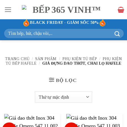
Bỏ
qua
nội
BLACK FRIDAY - GIẢM SỐC 50%
dung
Tìm
kiếm:
TRANG CHỦ
/
SẢN PHẨM
/
PHỤ KIỆN TỦ BẾP
/
PHỤ KIỆN
TỦ BẾP HAFELE
/
GIÁ ĐỰNG DAO THỚT, CHAI LỌ HAFELE
BỘ LỌC