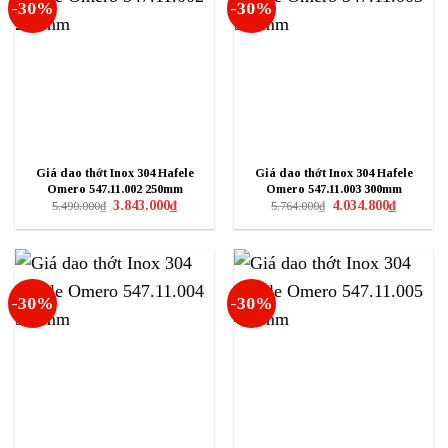
-30%
-30%
Giá dao thớt Inox 304 Hafele
Giá dao thớt Inox 304 Hafele
Omero 547.11.002 250mm
Omero 547.11.003 300mm
Giá
Giá
Giá
Giá
3.843.000
₫
4.034.800
₫
5.490.000
₫
5.764.000
₫
gốc
hiện
gốc
hiện
là:
tại
là:
tại
5.490.000₫.
là:
5.764.000₫.
là:
3.843.000₫.
4.034.800₫
-30%
-30%