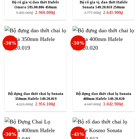
Bộ rổ gia vị dao thớt Hafele
Bộ rổ gia vị, dao thớt Hafele
Omero 595.00.806 450mm
Sonata 549.20.010 250mm
Giá
Giá
Giá
Giá
2.960.000
₫
2.643.900
₫
5.403.000
₫
3.777.000
₫
gốc
hiện
gốc
hiện
là:
tại
là:
tại
5.403.000₫.
là:
3.777.000₫.
là:
2.960.000₫.
2.643.900₫
-30%
-30%
Bộ đựng dao thớt chai lọ Sonata
Bộ đựng dao thớt chai lọ Sonata
350mm Hafele 549.20.019
400mm Hafele 549.20.020
Giá
Giá
Giá
Giá
2.956.100
₫
3.042.900
₫
4.223.000
₫
4.347.000
₫
gốc
hiện
gốc
hiện
là:
tại
là:
tại
4.223.000₫.
là:
4.347.000₫.
là:
2.956.100₫.
3.042.900₫
-30%
-43%