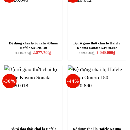
Bộ đựng chai lọ Sonata 400mm
Bộ rổ giao thớt chai lọ Hafele
Hafele 549.20.040
Kosmo Sonata 549.20.012
Giá
Giá
Giá
Giá
2.877.700
₫
2.040.000
₫
4.110.999
₫
3.590.000
₫
gốc
hiện
gốc
hiện
là:
tại
là:
tại
4.110.999₫.
là:
3.590.000₫.
là:
2.877.700₫.
2.040.000₫
-30%
-44%
Bộ rổ dao thớt chai lọ Hafele
Kệ đựng chai lọ Hafele Kosmo