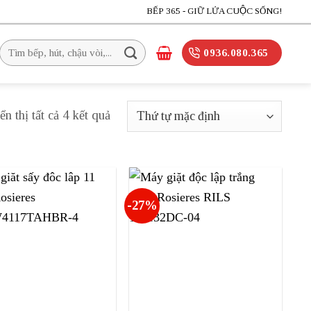
BẾP 365 - GIỮ LỬA CUỘC SỐNG!
Tìm
0936.080.365
kiếm:
ển thị tất cả 4 kết quả
-27%