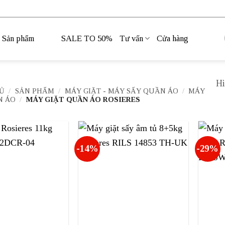
Sản phẩm
SALE TO 50%
Tư vấn
Cửa hàng
Hi
Ủ
/
SẢN PHẨM
/
MÁY GIẶT - MÁY SẤY QUẦN ÁO
/
MÁY
N ÁO
/
MÁY GIẶT QUẦN ÁO ROSIERES
-14%
-29%