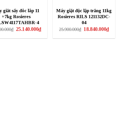
 giăt sấy đôc lâp 11
Máy giặt độc lập trắng 11kg
+7kg Rosieres
Rosieres RILS 121132DC-
LSW4117TAHBR-4
04
Giá
Giá
Giá
Giá
25.140.000
₫
18.840.000
₫
00.000
₫
25.900.000
₫
gốc
hiện
gốc
hiện
là:
tại
là:
tại
35.600.000₫.
là:
25.900.000₫.
là:
25.140.000₫.
18.840.00