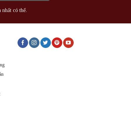
 nhất có thể.
ng
án
t