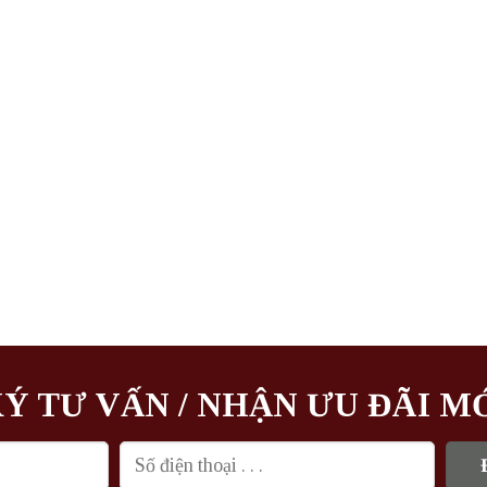
Ý TƯ VẤN / NHẬN ƯU ĐÃI M