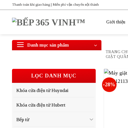
Bỏ
Thanh toán khi giao hàng | Miễn phí vận chuyển nội thành
qua
nội
Giới thiệu
dung
Danh mục sản phẩm
TRANG CH
GIẶT QUẦ
LỌC DANH MỤC
-28%
Khóa cửa điện tử Huyndai
Khóa cửa điện tử Hubert
Bếp từ