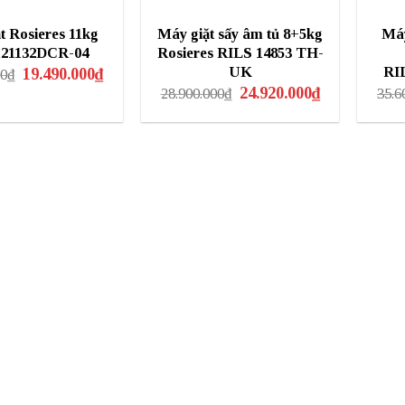
t Rosieres 11kg
Máy giặt sấy âm tủ 8+5kg
Máy
21132DCR-04
Rosieres RILS 14853 TH-
Giá
Giá
UK
RI
19.490.000
₫
00
₫
gốc
hiện
Giá
Giá
24.920.000
₫
28.900.000
₫
35.6
là:
tại
gốc
hiện
26.900.000₫.
là:
là:
tại
19.490.000₫.
28.900.000₫.
là:
24.920.000₫.