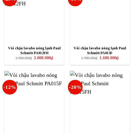
Vòi chậu lavabo nóng lạnh Paul
Vòi chậu lavabo nóng lạnh Paul
Schmitt PA012FH
Schmitt PA013F
Giá
Giá
Giá
Giá
3.000.000
₫
1.600.000
₫
3.900.000
₫
1.780.000
₫
gốc
hiện
gốc
hiện
là:
tại
là:
tại
3.900.000₫.
là:
1.780.000₫.
là:
3.000.000₫.
1.600.000₫
-12%
-20%