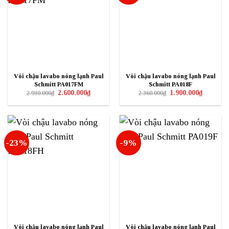
Vòi chậu lavabo nóng lạnh Paul
Vòi chậu lavabo nóng lạnh Paul
Schmitt PA017FM
Schmitt PA018F
Giá
Giá
Giá
Giá
2.600.000
₫
1.900.000
₫
2.930.000
₫
2.360.000
₫
gốc
hiện
gốc
hiện
là:
tại
là:
tại
2.930.000₫.
là:
2.360.000₫.
là:
2.600.000₫.
1.900.000₫
-23%
-9%
Vòi chậu lavabo nóng lạnh Paul
Vòi chậu lavabo nóng lạnh Paul