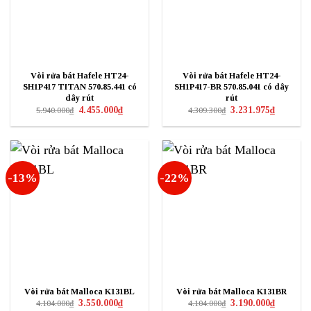
Vòi rửa bát Hafele HT24-
Vòi rửa bát Hafele HT24-
SH1P417 TITAN 570.85.441 có
SH1P417-BR 570.85.041 có dây
dây rút
rút
Giá
Giá
Giá
Giá
4.455.000
₫
3.231.975
₫
5.940.000
₫
4.309.300
₫
gốc
hiện
gốc
hiện
là:
tại
là:
tại
5.940.000₫.
là:
4.309.300₫.
là:
4.455.000₫.
3.231.975₫
-13%
-22%
Vòi rửa bát Malloca K131BL
Vòi rửa bát Malloca K131BR
Giá
Giá
Giá
Giá
3.550.000
₫
3.190.000
₫
4.104.000
₫
4.104.000
₫
gốc
hiện
gốc
hiện