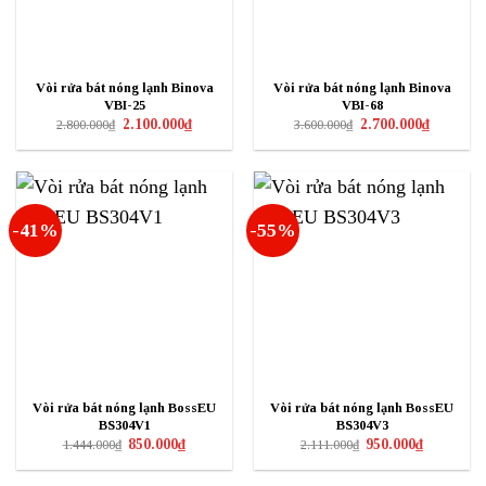
Vòi rửa bát nóng lạnh Binova
Vòi rửa bát nóng lạnh Binova
VBI-25
VBI-68
Giá
Giá
Giá
Giá
2.100.000
₫
2.700.000
₫
2.800.000
₫
3.600.000
₫
gốc
hiện
gốc
hiện
là:
tại
là:
tại
2.800.000₫.
là:
3.600.000₫.
là:
2.100.000₫.
2.700.000₫
-41%
-55%
Vòi rửa bát nóng lạnh BossEU
Vòi rửa bát nóng lạnh BossEU
BS304V1
BS304V3
Giá
Giá
Giá
Giá
850.000
₫
950.000
₫
1.444.000
₫
2.111.000
₫
gốc
hiện
gốc
hiện
là:
tại
là:
tại
1.444.000₫.
là:
2.111.000₫.
là: