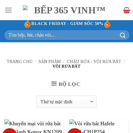
Bỏ
qua
nội
BLACK FRIDAY - GIẢM SỐC 50%
dung
Tìm
kiếm:
TRANG CHỦ
/
SẢN PHẨM
/
CHẬU RỬA - VÒI RỬA BÁT
/
VÒI RỬA BÁT
BỘ LỌC