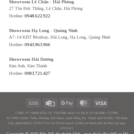
Showroom Lê Chân - Hải Phòng
27 Tôn Đức Thắng, Lê Chân, Hải Phòng
Hotline:
0948.622.922
Showroom Hạ Long - Quảng Ninh
A7-14 KĐT Monbay, Hải Long, Hạ Long, Quảng Ninh
Hotline:
0943.963.966
Showroom Hải Dương
Kim Anh, Kim Thành
Hotline:
0983.721.427
CÔNG TY TNHH ĐẦU TƯ THƯƠNG MẠI VÀ DỊCH VỤ HOÀNG CƯƠNG
Số 398B Khâm Thiên, Phường Thổ Quan, Quận Đống Đa, Thành phố Hà Nội, Việt Nam
Giấy phép ĐKKD: 0105475353 do Sở Kế hoạch và Đầu tư thành phố Hà Nội cấp ngày
8/9/2011
Copyright © 2026 Bếp 365 chi nhánh Vinh - trực thuộc Bep365.vn Hệ