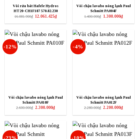
Vòi rửa bát Hafele Hydros
Vòi chậu lavabo nóng lạnh Paul
HT20-CH1F187 570.82.230
Schmitt PA004F
Giá
Giá
Giá
Giá
12.061.425
₫
1.300.000
₫
16.081.900
₫
1.400.000
₫
gốc
hiện
gốc
hiện
là:
tại
là:
tại
16.081.900₫.
là:
1.400.000₫.
là:
12.061.425₫.
1.300.000₫
-12%
-4%
Vòi chậu lavabo nóng lạnh Paul
Vòi chậu lavabo nóng lạnh Paul
Schmitt PA010F
Schmitt PA012F
Giá
Giá
Giá
Giá
2.300.000
₫
2.200.000
₫
2.600.000
₫
2.280.000
₫
gốc
hiện
gốc
hiện
là:
tại
là:
tại
2.600.000₫.
là:
2.280.000₫.
là:
2.300.000₫.
2.200.000₫
-23%
-10%