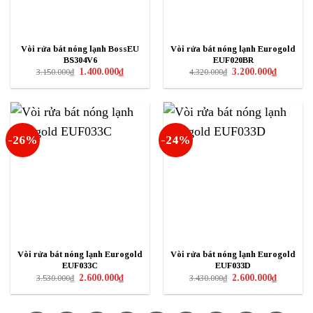
Vòi rửa bát nóng lạnh BossEU
Vòi rửa bát nóng lạnh Eurogold
BS304V6
EUF020BR
Giá
Giá
Giá
Giá
1.400.000
₫
3.200.000
₫
3.150.000
₫
4.320.000
₫
gốc
hiện
gốc
hiện
là:
tại
là:
tại
3.150.000₫.
là:
4.320.000₫.
là:
1.400.000₫.
3.200.000₫
-26%
-24%
Vòi rửa bát nóng lạnh Eurogold
Vòi rửa bát nóng lạnh Eurogold
EUF033C
EUF033D
Giá
Giá
Giá
Giá
2.600.000
₫
2.600.000
₫
3.530.000
₫
3.430.000
₫
gốc
hiện
gốc
hiện
là:
tại
là:
tại
3.530.000₫.
là:
3.430.000₫.
là:
2.600.000₫.
2.600.000₫