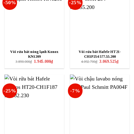
-50%
-25%
Vòi rửa bát nóng lạnh Konox
Vòi rửa bát Hafele HT21-
KN1209
CH1P254 577.55.200
Giá
Giá
Giá
Giá
1.945.000
₫
3.069.525
₫
3.890.000
₫
4.092.700
₫
gốc
hiện
gốc
hiện
là:
tại
là:
tại
3.890.000₫.
là:
4.092.700₫.
là:
1.945.000₫.
3.069.525₫
-25%
-7%