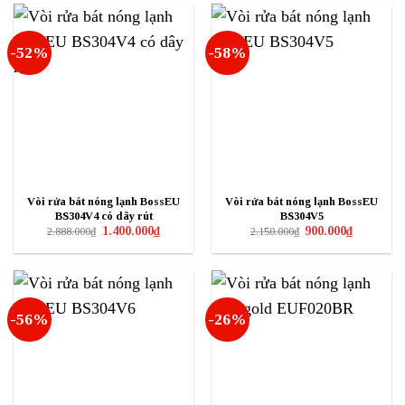
850.000₫.
950.000₫.
-52%
-58%
Vòi rửa bát nóng lạnh BossEU
Vòi rửa bát nóng lạnh BossEU
BS304V4 có dây rút
BS304V5
Giá
Giá
Giá
Giá
1.400.000
₫
900.000
₫
2.888.000
₫
2.150.000
₫
gốc
hiện
gốc
hiện
là:
tại
là:
tại
2.888.000₫.
là:
2.150.000₫.
là:
1.400.000₫.
900.000₫.
-56%
-26%