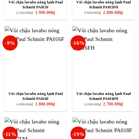
Vòi chậu lavabo nóng lạnh Paul
Vòi chậu lavabo nóng lạnh Paul
Schmitt PA015F
Schmitt PA015FH
Giá
Giá
Giá
Giá
1.900.000
₫
2.800.000
₫
2.160.000
₫
3.500.000
₫
gốc
hiện
gốc
hiện
là:
tại
là:
tại
2.160.000₫.
là:
3.500.000₫.
là:
1.900.000₫.
2.800.000₫
-9%
-16%
Vòi chậu lavabo nóng lạnh Paul
Vòi chậu lavabo nóng lạnh Paul
Schmitt PA016F
Schmitt PA016FH
Giá
Giá
Giá
Giá
1.800.000
₫
2.700.000
₫
1.980.000
₫
3.200.000
₫
gốc
hiện
gốc
hiện
là:
tại
là:
tại
1.980.000₫.
là:
3.200.000₫.
là:
1.800.000₫.
2.700.000₫
-11%
-19%