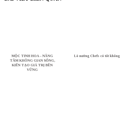
MỘC TINH HOA – NÂNG
Lò nướng Chefs có tốt không
TẦM KHÔNG GIAN SỐNG,
KIẾN TẠO GIÁ TRỊ BỀN
VỮNG