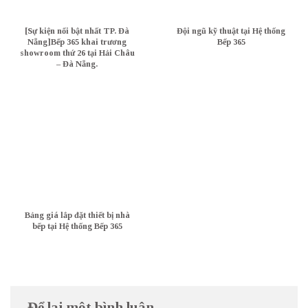
[Sự kiện nổi bật nhất TP. Đà
Đội ngũ kỹ thuật tại Hệ thống
Nẵng]Bếp 365 khai trương
Bếp 365
showroom thứ 26 tại Hải Châu
– Đà Nẵng.
Bảng giá lắp đặt thiết bị nhà
bếp tại Hệ thống Bếp 365
Để lại một bình luận