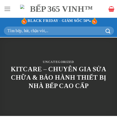
Bỏ
qua
nội
BLACK FRIDAY - GIẢM SỐC 50%
dung
Tìm
kiếm:
UNCATEGORIZED
KITCARE – CHUYÊN GIA SỬA
CHỮA & BẢO HÀNH THIẾT BỊ
NHÀ BẾP CAO CẤP