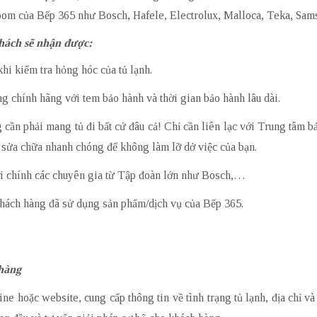
oom của Bếp 365 như Bosch, Hafele, Electrolux, Malloca, Teka, S
hách sẽ nhận được:
hi kiểm tra hỏng hóc của tủ lạnh.
àng chính hãng với tem bảo hành và thời gian bảo hành lâu dài.
g cần phải mang tủ đi bất cứ đâu cả! Chỉ cần liên lạc với Trung tâm b
 sửa chữa nhanh chóng để không làm lỡ dở việc của bạn.
ởi chính các chuyên gia từ Tập đoàn lớn như Bosch,…
khách hàng đã sử dụng sản phẩm/dịch vụ của Bếp 365.
 hàng
e hoặc website, cung cấp thông tin về tình trạng tủ lạnh, địa chỉ và t