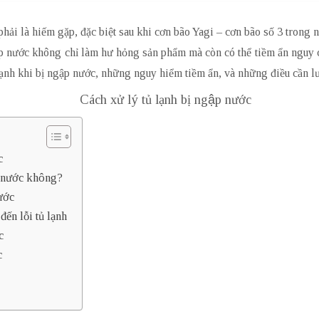
hải là hiếm gặp, đặc biệt sau khi cơn bão Yagi – cơn bão số 3 trong 
gập nước không chỉ làm hư hỏng sản phẩm mà còn có thể tiềm ẩn nguy c
ạnh khi bị ngập nước, những nguy hiểm tiềm ẩn, và những điều cần lư
c
ập nước không?
ước
́n lỗi tủ lạnh
c
c