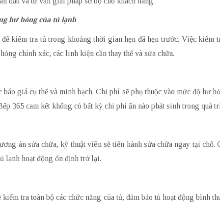
an đầu và tư vấn giải pháp sơ bộ cho khách hàng.
ng hư hỏng của tủ lạnh
 để kiểm tra tủ trong khoảng thời gian hẹn đã hẹn trước. Việc kiểm 
hỏng chính xác, các linh kiện cần thay thế và sửa chữa.
 báo giá cụ thể và minh bạch. Chi phí sẽ phụ thuộc vào mức độ hư hỏng
ếp 365 cam kết không có bất kỳ chi phí ẩn nào phát sinh trong quá tr
ơng án sửa chữa, kỹ thuật viên sẽ tiến hành sửa chữa ngay tại chỗ.
 lạnh hoạt động ổn định trở lại.
sẽ kiểm tra toàn bộ các chức năng của tủ, đảm bảo tủ hoạt động bình th