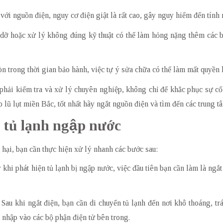
c với nguồn điện, nguy cơ điện giật là rất cao, gây nguy hiểm đến tí
o dỡ hoặc xử lý không đúng kỹ thuật có thể làm hỏng nặng thêm các b
òn trong thời gian bảo hành, việc tự ý sửa chữa có thể làm mất quyền l
 phải kiểm tra và xử lý chuyên nghiệp, không chỉ để khắc phục sự c
 lũ lụt miền Bắc, tốt nhất hãy ngắt nguồn điện và tìm đến các trung tâ
i tủ lạnh ngập nước
t hại, bạn cần thực hiện xử lý nhanh các bước sau:
 khi phát hiện tủ lạnh bị ngập nước, việc đầu tiên bạn cần làm là ngắ
: Sau khi ngắt điện, bạn cần di chuyển tủ lạnh đến nơi khô thoáng, trá
 nhập vào các bộ phận điện tử bên trong.