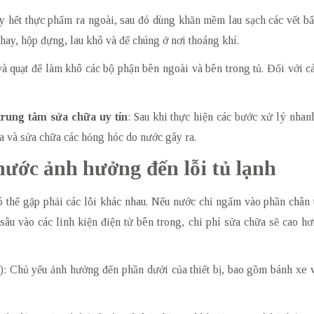
ấy hết thực phẩm ra ngoài, sau đó dùng khăn mềm lau sạch các vết b
khay, hộp đựng, lau khô và để chúng ở nơi thoáng khí.
à quạt để làm khô các bộ phận bên ngoài và bên trong tủ. Đối với c
trung tâm sửa chữa uy tín
: Sau khi thực hiện các bước xử lý nhan
a và sửa chữa các hỏng hóc do nước gây ra.
ước ảnh hưởng đến lỗi tủ lạnh
thể gặp phải các lỗi khác nhau. Nếu nước chỉ ngấm vào phần chân tủ
âu vào các linh kiện điện tử bên trong, chi phí sửa chữa sẽ cao hơn
h): Chủ yếu ảnh hưởng đến phần dưới của thiết bị, bao gồm bánh xe v