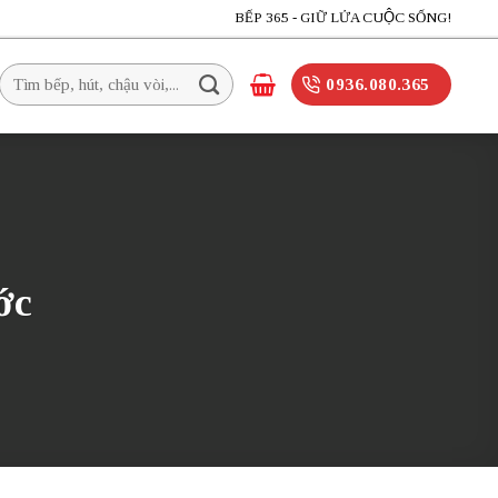
BẾP 365 - GIỮ LỬA CUỘC SỐNG!
Tìm
0936.080.365
kiếm:
ớc