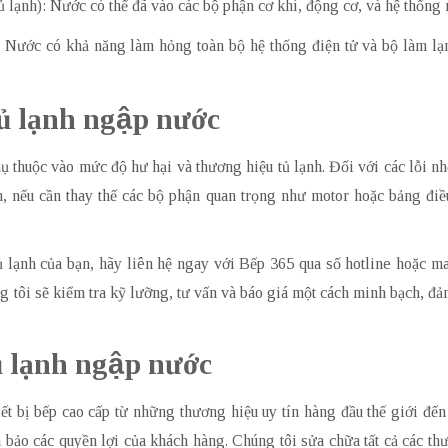
tủ lạnh): Nước có thể đã vào các bộ phận cơ khí, động cơ, và hệ thống
): Nước có khả năng làm hỏng toàn bộ hệ thống điện tử và bộ làm lạ
ủ lạnh ngập nước
ụ thuộc vào mức độ hư hại và thương hiệu tủ lạnh. Đối với các lỗi nh
, nếu cần thay thế các bộ phận quan trọng như motor hoặc bảng điều
tủ lạnh của bạn, hãy liên hệ ngay với Bếp 365 qua số hotline hoặc 
 tôi sẽ kiểm tra kỹ lưỡng, tư vấn và báo giá một cách minh bạch, đả
ủ lạnh ngập nước
ết bị bếp cao cấp từ những thương hiệu uy tín hàng đầu thế giới đến
 bảo các quyền lợi của khách hàng. Chúng tôi sửa chữa tất cả các t