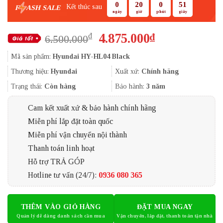
0
20
0
51
Kết thúc sau
F
ASH SALE
ngày
giờ
phút
giây
Giá
Giá
4.875.000
₫
₫
6.500.000
gốc
hiện
Mã sản phẩm:
Hyundai HY-HL04 Black
là:
tại
6.500.000₫.
là:
Thương hiệu:
Hyundai
Xuất xứ:
Chính hãng
4.875.000₫.
Trạng thái:
Còn hàng
Bảo hành:
3 năm
Cam kết xuất xứ & bảo hành chính hãng
Miễn phí lắp đặt toàn quốc
Miễn phí vận chuyển nội thành
Thanh toán linh hoạt
Hỗ trợ TRẢ GÓP
Hotline tư vấn (24/7):
0936 080 365
THÊM VÀO GIỎ HÀNG
ĐẶT MUA NGAY