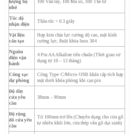
lượng bộ
100 Vân tay, 100 Mã số, 100 Thẻ từ
nhớ
Tốc độ
Thần tốc < 0.3 giây
nhận diện
Vật liệu
Hợp kim chịu lực cường độ cao, mặt kính
cấu tạo
cường lực, Ruột khóa Inox 304
Nguồn
4 Pin AA Alkaline tiêu chuẩn (Thời gian sử
điện vận
dụng từ 10 – 12 tháng)
hành
Cổng sạc
Cổng Type-C/Micro-USB khẩn cấp tích hợp
dự phòng
mặt dưới khóa phòng khi cạn pin
Độ dày
cửa yêu
38mm – 90mm
cầu
Độ rộng
Từ 100mm trở lên (Chuyên dụng cho cửa gỗ
đố cửa yêu
tự nhiên khối lớn, cửa thép vân gỗ đại sảnh)
cầu