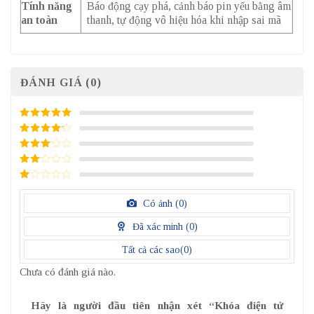
Tính năng
Báo động cạy phá, cảnh báo pin yếu bằng âm
an toàn
thanh, tự động vô hiệu hóa khi nhập sai mã
ĐÁNH GIÁ (0)
5
/ 5 điểm
4
/ 5
điểm
3
/ 5
điểm
2
/
5
1
điểm
/
Có ảnh (
0
)
5
điểm
Đã xác minh (
0
)
Tất cả các sao(
0
)
Chưa có đánh giá nào.
Hãy là người đầu tiên nhận xét “Khóa điện tử