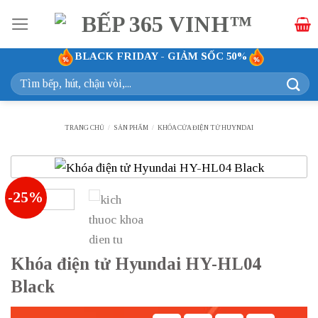
Bỏ
qua
nội
BLACK FRIDAY - GIẢM SỐC 50%
dung
Tìm
kiếm:
TRANG CHỦ
/
SẢN PHẨM
/
KHÓA CỬA ĐIỆN TỬ HUYNDAI
-25%
Khóa điện tử Hyundai HY-HL04
Black