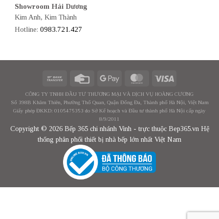
Showroom Hải Dương
Kim Anh, Kim Thành
Hotline:
0983.721.427
CÔNG TY TNHH ĐẦU TƯ THƯƠNG MẠI VÀ DỊCH VỤ HOÀNG CƯƠNG
Số 398B Khâm Thiên, Phường Thổ Quan, Quận Đống Đa, Thành phố Hà Nội, Việt Nam
Giấy phép ĐKKD: 0105475353 do Sở Kế hoạch và Đầu tư thành phố Hà Nội cấp ngày
8/9/2011
Copyright © 2026 Bếp 365 chi nhánh Vinh - trực thuộc Bep365.vn Hệ
thống phân phối thiết bị nhà bếp lớn nhất Việt Nam