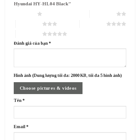
Hyundai HY-HL04 Black”
1 trên 5 sao
2 trên 5 sao
3 trên 5 sao
4 trên 5 sao
5 trên 5 sao
Đánh giá của bạn
*
Hình ảnh (Dung lượng tối đa: 2000 KB, tối đa 5 hình ảnh)
Choose pictures & videos
Tên
*
Email
*