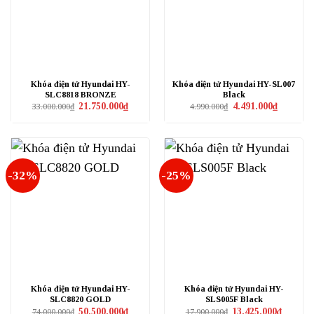
Khóa điện tử Hyundai HY-
Khóa điện tử Hyundai HY-SL007
SLC8818 BRONZE
Black
Giá
Giá
Giá
Giá
21.750.000
₫
4.491.000
₫
33.000.000
₫
4.990.000
₫
gốc
hiện
gốc
hiện
là:
tại
là:
tại
33.000.000₫.
là:
4.990.000₫.
là:
21.750.000₫.
4.491.000₫
-32%
-25%
Khóa điện tử Hyundai HY-
Khóa điện tử Hyundai HY-
SLC8820 GOLD
SLS005F Black
Giá
Giá
Giá
Giá
50.500.000
₫
13.425.000
₫
74.000.000
₫
17.900.000
₫