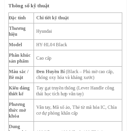
Thông số kỹ thuật
Đặc tính
Chi tiết kỹ thuật
Thương
Hyundai
hiệu
Model
HY-HL04 Black
Phân khúc
Cao cấp
sản phẩm
Màu sắc /
Đen Huyền Bí
(Black – Phủ mờ cao cấp,
Bề mặt
chống oxy hóa và kháng xước)
Kiểu dáng
Tay gạt truyền thống (Lever Handle công
thiết kế
thái học tích hợp vân tay)
Phương
Vân tay, Mã số ảo, Thẻ từ mã hóa IC, Chìa
thức mở
cơ dự phòng khẩn cấp
khóa
Dung