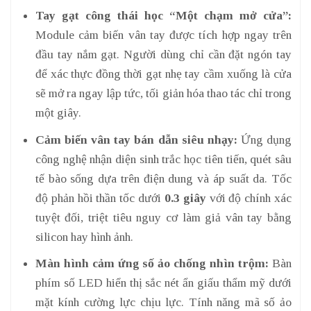
Tay gạt công thái học “Một chạm mở cửa”:
Module cảm biến vân tay được tích hợp ngay trên
đầu tay nắm gạt. Người dùng chỉ cần đặt ngón tay
để xác thực đồng thời gạt nhẹ tay cầm xuống là cửa
sẽ mở ra ngay lập tức, tối giản hóa thao tác chỉ trong
một giây.
Cảm biến vân tay bán dẫn siêu nhạy:
Ứng dụng
công nghệ nhận diện sinh trắc học tiên tiến, quét sâu
tế bào sống dựa trên điện dung và áp suất da. Tốc
độ phản hồi thần tốc dưới
0.3 giây
với độ chính xác
tuyệt đối, triệt tiêu nguy cơ làm giả vân tay bằng
silicon hay hình ảnh.
Màn hình cảm ứng số ảo chống nhìn trộm:
Bàn
phím số LED hiển thị sắc nét ẩn giấu thẩm mỹ dưới
mặt kính cường lực chịu lực. Tính năng mã số ảo