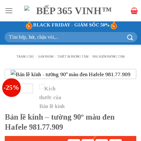
Bỏ
qua
nội
BLACK FRIDAY - GIẢM SỐC 50%
dung
Tìm
kiếm:
TRANG CHỦ
/
SẢN PHẨM
/
THIẾT BỊ PHÒNG TẮM
/
PHỤ KIỆN PHÒNG TẮM
-25%
Bản lề kính – tường 90º màu đen
Hafele 981.77.909