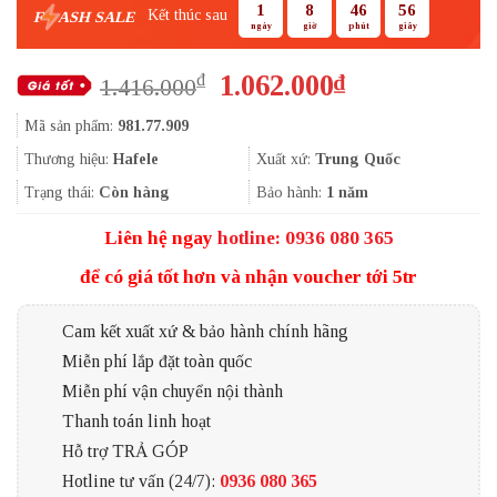
1
8
46
55
Kết thúc sau
F
ASH SALE
ngày
giờ
phút
giây
Giá
Giá
1.062.000
₫
₫
1.416.000
gốc
hiện
Mã sản phẩm:
981.77.909
là:
tại
1.416.000₫.
là:
Thương hiệu:
Hafele
Xuất xứ:
Trung Quốc
1.062.000₫.
Trạng thái:
Còn hàng
Bảo hành:
1 năm
Liên hệ ngay
hotline: 0936 080 365
để có giá tốt hơn và nhận voucher tới 5tr
Cam kết xuất xứ & bảo hành chính hãng
Miễn phí lắp đặt toàn quốc
Miễn phí vận chuyển nội thành
Thanh toán linh hoạt
Hỗ trợ TRẢ GÓP
Hotline tư vấn (24/7):
0936 080 365