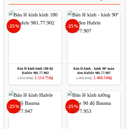
-25%
-25%
Bản lề kính kính 180 độ
Bản lề kính – kính 90º màu
Hafele 981.77.902
đen Hafele 981.77.907
Giá
Giá
Giá
Giá
1.134.750
₫
1.468.500
₫
1.513.000
₫
1.958.000
₫
gốc
hiện
gốc
hiện
là:
tại
là:
tại
1.513.000₫.
là:
1.958.000₫.
là:
1.134.750₫.
1.468.500₫.
-25%
-25%