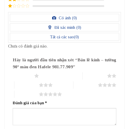
điểm
2
/
5
1
điểm
/
Có ảnh (
0
)
5
điểm
Đã xác minh (
0
)
Tất cả các sao(
0
)
Chưa có đánh giá nào.
Hãy là người đầu tiên nhận xét “Bản lề kính – tường
90º màu đen Hafele 981.77.909”
1 trên 5 sao
2 trên 5 sao
3 trên 5 sao
4 trên 5 sao
5 trên 5 sao
Đánh giá của bạn
*