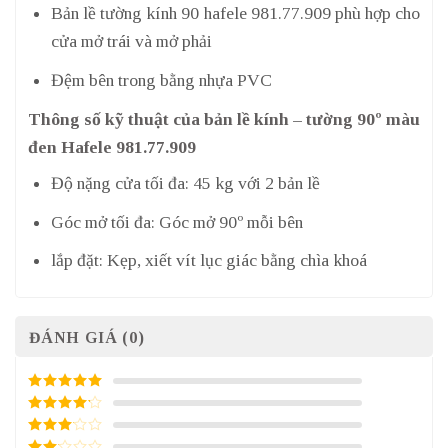
Bản lề tường kính 90 hafele 981.77.909 phù hợp cho
cửa mở trái và mở phải
Đệm bên trong bằng nhựa PVC
Thông số kỹ thuật của bản lề kính – tường 90º màu
đen Hafele 981.77.909
Độ nặng cửa tối đa: 45 kg với 2 bản lề
Góc mở tối đa: Góc mở 90º mỗi bên
lắp đặt: Kẹp, xiết vít lục giác bằng chìa khoá
ĐÁNH GIÁ (0)
5
/ 5 điểm
4
/ 5
điểm
3
/ 5