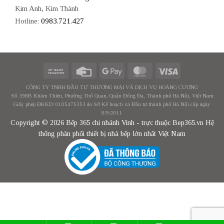
Kim Anh, Kim Thành
Hotline:
0983.721.427
CÔNG TY TNHH ĐẦU TƯ THƯƠNG MẠI VÀ DỊCH VỤ HOÀNG CƯƠNG
Số 398B Khâm Thiên, Phường Thổ Quan, Quận Đống Đa, Thành phố Hà Nội, Việt Nam
Giấy phép ĐKKD: 0105475353 do Sở Kế hoạch và Đầu tư thành phố Hà Nội cấp ngày
8/9/2011
Copyright © 2026 Bếp 365 chi nhánh Vinh - trực thuộc Bep365.vn Hệ
thống phân phối thiết bị nhà bếp lớn nhất Việt Nam