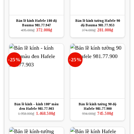
Bản lề kính Hafele 180 độ
Bản lề kính tường Hafele 90
Bauma 981.77.947
độ Bauma 981.77.953
Giá
Giá
Giá
Giá
372.000
₫
281.000
₫
495.000
₫
374.000
₫
gốc
hiện
gốc
hiện
là:
tại
là:
tại
495.000₫.
là:
374.000₫.
là:
372.000₫.
281.000₫.
-25%
-25%
Bản lề kính – kính 180º màu
Bản lề kính tường 90 độ
đen Hafele 981.77.903
Hafele 981.77.900
Giá
Giá
Giá
Giá
1.468.500
₫
745.500
₫
1.958.000
₫
994.000
₫
gốc
hiện
gốc
hiện
là:
tại
là:
tại
1.958.000₫.
là:
994.000₫.
là:
1.468.500₫.
745.500₫.