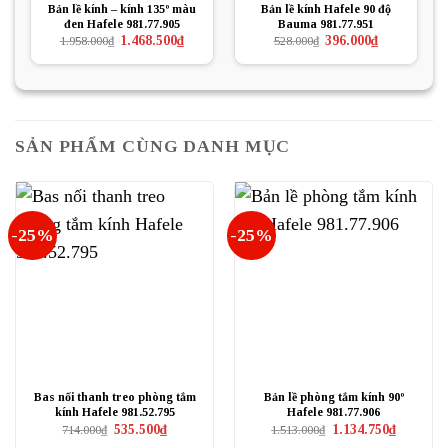
Bản lề kính – kính 135º màu
Bản lề kính Hafele 90 độ
đen Hafele 981.77.905
Bauma 981.77.951
Giá
Giá
Giá
Giá
1.468.500
₫
396.000
₫
1.958.000
₫
528.000
₫
gốc
hiện
gốc
hiện
là:
tại
là:
tại
1.958.000₫.
là:
528.000₫.
là:
1.468.500₫.
396.000₫.
SẢN PHẨM CÙNG DANH MỤC
-25%
-25%
Bas nối thanh treo phòng tắm
Bản lề phòng tắm kính 90º
kính Hafele 981.52.795
Hafele 981.77.906
Giá
Giá
Giá
Giá
535.500
₫
1.134.750
₫
714.000
₫
1.513.000
₫
gốc
hiện
gốc
hiện