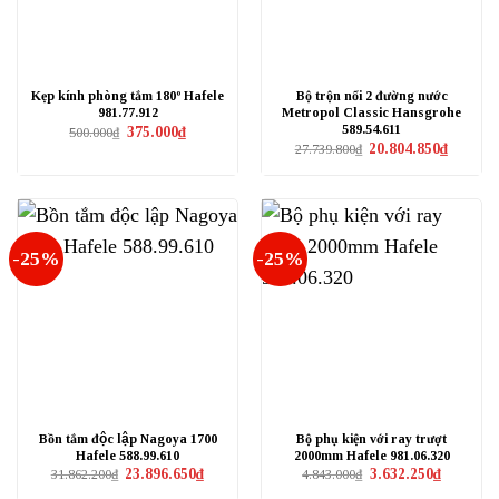
Kẹp kính phòng tắm 180º Hafele
Bộ trộn nổi 2 đường nước
981.77.912
Metropol Classic Hansgrohe
589.54.611
Giá
Giá
375.000
₫
500.000
₫
gốc
hiện
Giá
Giá
20.804.850
₫
27.739.800
₫
là:
tại
gốc
hiện
500.000₫.
là:
là:
tại
375.000₫.
27.739.800₫.
là:
20.804.8
-25%
-25%
Bồn tắm độc lập Nagoya 1700
Bộ phụ kiện với ray trượt
Hafele 588.99.610
2000mm Hafele 981.06.320
Giá
Giá
Giá
Giá
23.896.650
₫
3.632.250
₫
31.862.200
₫
4.843.000
₫
gốc
hiện
gốc
hiện