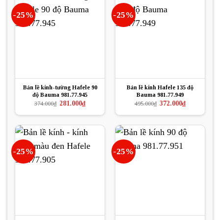
-25%
-25%
Bản lề kính-tường Hafele 90
Bản lề kính Hafele 135 độ
độ Bauma 981.77.945
Bauma 981.77.949
Giá
Giá
Giá
Giá
281.000
₫
372.000
₫
374.000
₫
495.000
₫
gốc
hiện
gốc
hiện
là:
tại
là:
tại
374.000₫.
là:
495.000₫.
là:
281.000₫.
372.000₫.
-25%
-25%