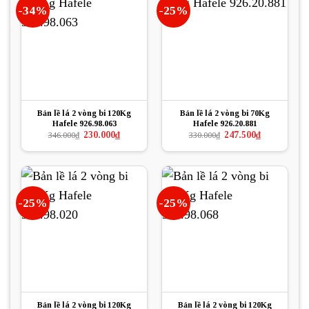
-34%
-25%
Bản lề lá 2 vòng bi 120Kg
Bản lề lá 2 vòng bi 70Kg
Hafele 926.98.063
Hafele 926.20.881
Giá
Giá
Giá
Giá
230.000
₫
247.500
₫
346.000
₫
330.000
₫
gốc
hiện
gốc
hiện
là:
tại
là:
tại
346.000₫.
là:
330.000₫.
là:
230.000₫.
247.500₫.
-25%
-25%
Bản lề lá 2 vòng bi 120Kg
Bản lề lá 2 vòng bi 120Kg