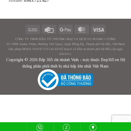
Hotline:
0983.721.427
CÔNG TY TNHH ĐẦU TƯ THƯƠNG MẠI VÀ DỊCH VỤ HOÀNG CƯƠNG
Số 398B Khâm Thiên, Phường Thổ Quan, Quận Đống Đa, Thành phố Hà Nội, Việt Nam
Giấy phép ĐKKD: 0105475353 do Sở Kế hoạch và Đầu tư thành phố Hà Nội cấp ngày
8/9/2011
Copyright © 2026 Bếp 365 chi nhánh Vinh - trực thuộc Bep365.vn Hệ
thống phân phối thiết bị nhà bếp lớn nhất Việt Nam