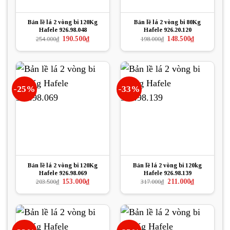
Bản lề lá 2 vòng bi 120Kg
Bản lề lá 2 vòng bi 80Kg
Hafele 926.98.048
Hafele 926.20.120
Giá
Giá
Giá
Giá
190.500
₫
148.500
₫
254.000
₫
198.000
₫
gốc
hiện
gốc
hiện
là:
tại
là:
tại
254.000₫.
là:
198.000₫.
là:
190.500₫.
148.500₫.
-25%
-33%
Bản lề lá 2 vòng bi 120Kg
Bản lề lá 2 vòng bi 120kg
Hafele 926.98.069
Hafele 926.98.139
Giá
Giá
Giá
Giá
153.000
₫
211.000
₫
203.500
₫
317.000
₫
gốc
hiện
gốc
hiện
là:
tại
là:
tại
203.500₫.
là:
317.000₫.
là:
153.000₫.
211.000₫.