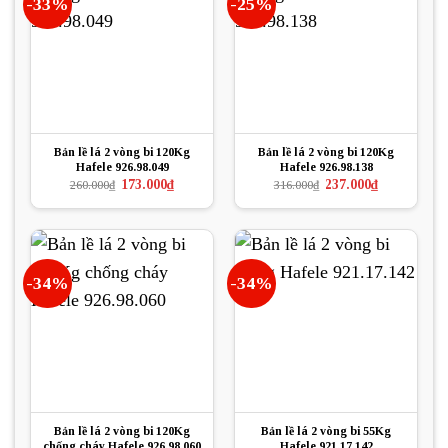
-33%
-25%
Bản lề lá 2 vòng bi 120Kg
Bản lề lá 2 vòng bi 120Kg
Hafele 926.98.049
Hafele 926.98.138
Giá
Giá
Giá
Giá
173.000
₫
237.000
₫
260.000
₫
316.000
₫
gốc
hiện
gốc
hiện
là:
tại
là:
tại
260.000₫.
là:
316.000₫.
là:
173.000₫.
237.000₫.
-34%
-34%
Bản lề lá 2 vòng bi 120Kg
Bản lề lá 2 vòng bi 55Kg
chống cháy Hafele 926.98.060
Hafele 921.17.142