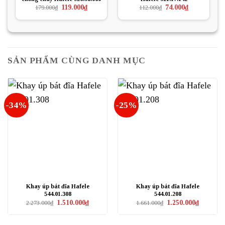
Giá
Giá
Giá
Giá
119.000
₫
74.000
₫
179.000
₫
112.000
₫
gốc
hiện
gốc
hiện
là:
tại
là:
tại
179.000₫.
là:
112.000₫.
là:
119.000₫.
74.000₫.
SẢN PHẨM CÙNG DANH MỤC
-34%
-25%
Khay úp bát đĩa Hafele
Khay úp bát đĩa Hafele
544.01.308
544.01.208
Giá
Giá
Giá
Giá
1.510.000
₫
1.250.000
₫
2.273.000
₫
1.661.000
₫
gốc
hiện
gốc
hiện
là:
tại
là:
tại
2.273.000₫.
là:
1.661.000₫.
là: