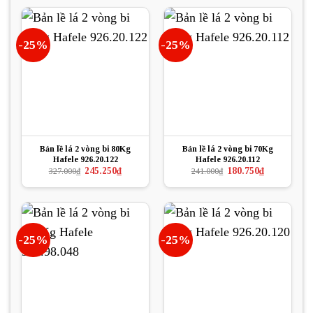
162.000₫.
là:
239.000₫.
là:
121.500₫.
159.000₫.
-25%
-25%
Bản lề lá 2 vòng bi 80Kg
Bản lề lá 2 vòng bi 70Kg
Hafele 926.20.122
Hafele 926.20.112
Giá
Giá
Giá
Giá
245.250
₫
180.750
₫
327.000
₫
241.000
₫
gốc
hiện
gốc
hiện
là:
tại
là:
tại
327.000₫.
là:
241.000₫.
là:
245.250₫.
180.750₫.
-25%
-25%