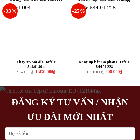
-33%
-25%
Khay up bát đĩa Hafele
Khay up bát đĩa phẳng Hafele
544.01.004
544.01.228
Giá
Giá
Giá
Giá
1.430.000
₫
908.000
₫
2.149.000
₫
1.210.000
₫
gốc
hiện
gốc
hiện
là:
tại
là:
tại
2.149.000₫.
là:
1.210.000₫.
là:
1.430.000₫.
908.000₫.
ĐĂNG KÝ TƯ VẤN / NHẬN
ƯU ĐÃI MỚI NHẤT