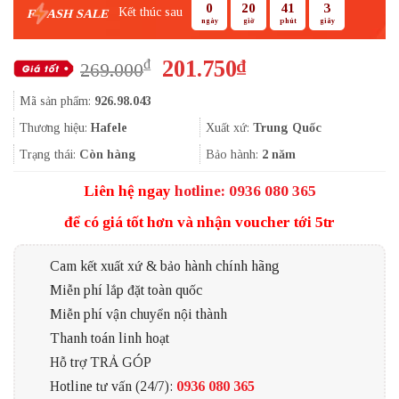
0
20
41
2
Kết thúc sau
F
ASH SALE
ngày
giờ
phút
giây
Giá
Giá
201.750
₫
₫
269.000
gốc
hiện
Mã sản phẩm:
926.98.043
là:
tại
269.000₫.
là:
Thương hiệu:
Hafele
Xuất xứ:
Trung Quốc
201.750₫.
Trạng thái:
Còn hàng
Bảo hành:
2 năm
Liên hệ ngay
hotline: 0936 080 365
để có giá tốt hơn và nhận voucher tới 5tr
Cam kết xuất xứ & bảo hành chính hãng
Miễn phí lắp đặt toàn quốc
Miễn phí vận chuyển nội thành
Thanh toán linh hoạt
Hỗ trợ TRẢ GÓP
Hotline tư vấn (24/7):
0936 080 365