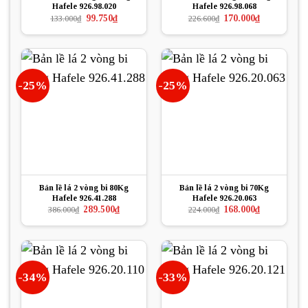
Hafele 926.98.020
Hafele 926.98.068
Giá
Giá
Giá
Giá
99.750
₫
170.000
₫
133.000
₫
226.600
₫
gốc
hiện
gốc
hiện
là:
tại
là:
tại
133.000₫.
là:
226.600₫.
là:
99.750₫.
170.000₫.
-25%
-25%
Bản lề lá 2 vòng bi 80Kg
Bản lề lá 2 vòng bi 70Kg
Hafele 926.41.288
Hafele 926.20.063
Giá
Giá
Giá
Giá
289.500
₫
168.000
₫
386.000
₫
224.000
₫
gốc
hiện
gốc
hiện
là:
tại
là:
tại
386.000₫.
là:
224.000₫.
là:
289.500₫.
168.000₫.
-34%
-33%