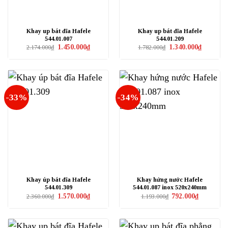
Khay up bát đĩa Hafele
Khay up bát đĩa Hafele
544.01.007
544.01.209
Giá
Giá
Giá
Giá
1.450.000
₫
1.340.000
₫
2.174.000
₫
1.782.000
₫
gốc
hiện
gốc
hiện
là:
tại
là:
tại
2.174.000₫.
là:
1.782.000₫.
là:
1.450.000₫.
1.340.000₫
-33%
-34%
Khay úp bát đĩa Hafele
Khay hứng nước Hafele
544.01.309
544.01.087 inox 520x240mm
Giá
Giá
Giá
Giá
1.570.000
₫
792.000
₫
2.360.000
₫
1.193.000
₫
gốc
hiện
gốc
hiện
là:
tại
là:
tại
2.360.000₫.
là:
1.193.000₫.
là:
1.570.000₫.
792.000₫.