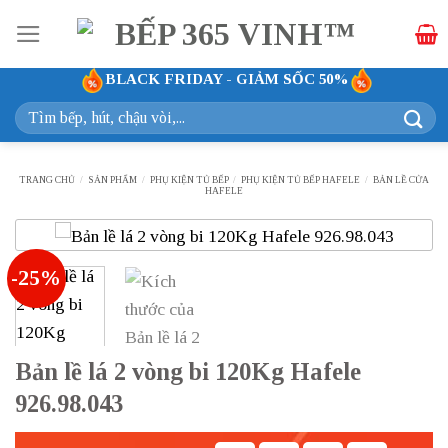
Bỏ
qua
nội
BLACK FRIDAY - GIẢM SỐC 50%
dung
Tìm
kiếm:
TRANG CHỦ
/
SẢN PHẨM
/
PHỤ KIỆN TỦ BẾP
/
PHỤ KIỆN TỦ BẾP HAFELE
/
BẢN LỀ CỬA
HAFELE
-25%
Bản lề lá 2 vòng bi 120Kg Hafele
926.98.043