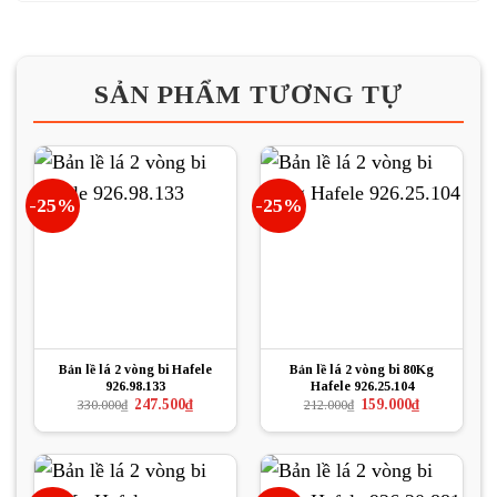
SẢN PHẨM TƯƠNG TỰ
-25%
-25%
Bản lề lá 2 vòng bi Hafele
Bản lề lá 2 vòng bi 80Kg
926.98.133
Hafele 926.25.104
Giá
Giá
Giá
Giá
247.500
₫
159.000
₫
330.000
₫
212.000
₫
gốc
hiện
gốc
hiện
là:
tại
là:
tại
330.000₫.
là:
212.000₫.
là:
247.500₫.
159.000₫.