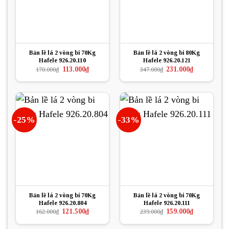
Bản lề lá 2 vòng bi 70Kg
Bản lề lá 2 vòng bi 80Kg
Hafele 926.20.110
Hafele 926.20.121
Giá
Giá
Giá
Giá
113.000
₫
231.000
₫
170.000
₫
347.000
₫
gốc
hiện
gốc
hiện
là:
tại
là:
tại
170.000₫.
là:
347.000₫.
là:
113.000₫.
231.000₫.
-25%
-33%
Bản lề lá 2 vòng bi 70Kg
Bản lề lá 2 vòng bi 70Kg
Hafele 926.20.804
Hafele 926.20.111
Giá
Giá
Giá
Giá
121.500
₫
159.000
₫
162.000
₫
239.000
₫
gốc
hiện
gốc
hiện
là:
tại
là:
tại