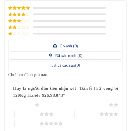
5
/ 5 điểm
4
/ 5
điểm
3
/ 5
điểm
2
/
5
1
điểm
/
Có ảnh (
0
)
5
điểm
Đã xác minh (
0
)
Tất cả các sao(
0
)
Chưa có đánh giá nào.
Hãy là người đầu tiên nhận xét “Bản lề lá 2 vòng bi
120Kg Hafele 926.98.043”
1 trên 5 sao
2 trên 5 sao
3 trên 5 sao
4 trên 5 sao
5 trên 5 sao