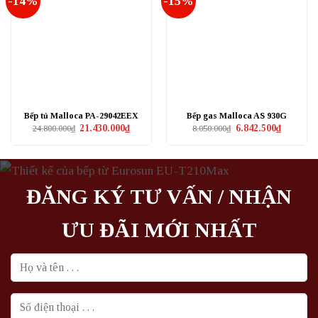
-14%
-15%
Bếp tủ Malloca PA-29042EEX
Bếp gas Malloca AS 930G
Giá
Giá
Giá
Giá
21.430.000
₫
6.842.500
₫
24.800.000
₫
8.050.000
₫
gốc
hiện
gốc
hiện
là:
tại
là:
tại
24.800.000₫.
là:
8.050.000₫.
là:
21.430.000₫.
6.842.500₫
ĐĂNG KÝ TƯ VẤN / NHẬN
ƯU ĐÃI MỚI NHẤT