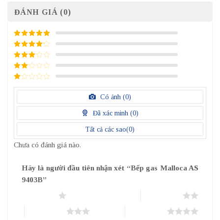
ĐÁNH GIÁ (0)
5
/ 5 điểm
4
/ 5
điểm
3
/ 5
điểm
2
/
5
1
điểm
/
Có ảnh (
0
)
5
điểm
Đã xác minh (
0
)
Tất cả các sao(
0
)
Chưa có đánh giá nào.
Hãy là người đầu tiên nhận xét “Bếp gas Malloca AS
9403B”
1 trên 5 sao
2 trên 5 sao
3 trên 5 sao
4 trên 5 sao