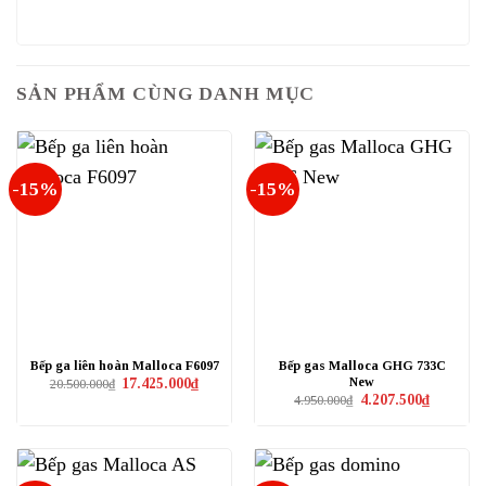
SẢN PHẨM CÙNG DANH MỤC
-15%
-15%
Bếp ga liên hoàn Malloca F6097
Bếp gas Malloca GHG 733C
New
Giá
Giá
17.425.000
₫
20.500.000
₫
gốc
hiện
Giá
Giá
4.207.500
₫
4.950.000
₫
là:
tại
gốc
hiện
20.500.000₫.
là:
là:
tại
17.425.000₫.
4.950.000₫.
là:
4.207.500₫