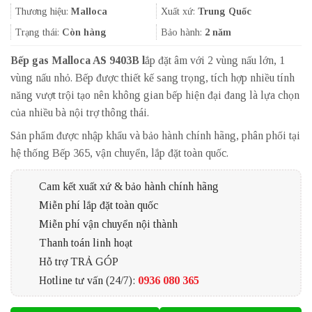
10.500.000₫.
là:
Thương hiệu:
Malloca
Xuất xứ:
Trung Quốc
8.925.000₫.
Trạng thái:
Còn hàng
Bảo hành:
2 năm
Bếp gas Malloca AS 9403B l
ắp đặt âm với 2 vùng nấu lớn, 1
vùng nấu nhỏ. Bếp được thiết kế sang trọng, tích hợp nhiều tính
năng vượt trội tạo nên không gian bếp hiện đại đang là lựa chọn
của nhiều bà nội trợ thông thái.
Sản phẩm được nhập khẩu và bảo hành chính hãng, phân phối tại
hệ thống Bếp 365, vận chuyển, lắp đặt toàn quốc.
Cam kết xuất xứ & bảo hành chính hãng
Miễn phí lắp đặt toàn quốc
Miễn phí vận chuyển nội thành
Thanh toán linh hoạt
Hỗ trợ TRẢ GÓP
Hotline tư vấn (24/7):
0936 080 365