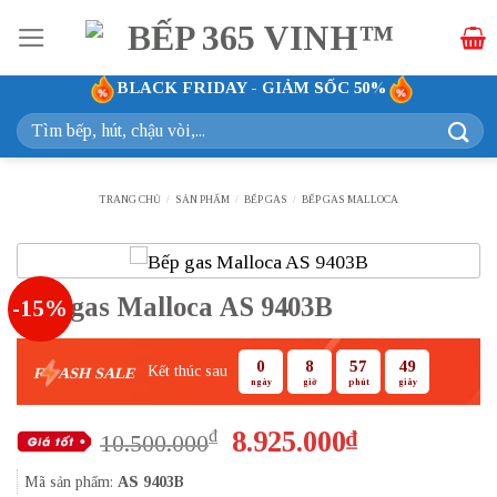
Bỏ
qua
nội
BLACK FRIDAY - GIẢM SỐC 50%
dung
Tìm
kiếm:
TRANG CHỦ
/
SẢN PHẨM
/
BẾP GAS
/
BẾP GAS MALLOCA
Bếp gas Malloca AS 9403B
-15%
0
8
57
49
Kết thúc sau
F
ASH SALE
ngày
giờ
phút
giây
Giá
Giá
8.925.000
₫
₫
10.500.000
gốc
hiện
Mã sản phẩm:
AS 9403B
là:
tại