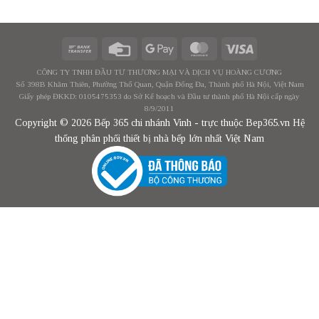
CÔNG TY TNHH ĐẦU TƯ THƯƠNG MẠI VÀ DỊCH VỤ HOÀNG CƯƠNG
Số 398B Khâm Thiên, Phường Thổ Quan, Quận Đống Đa, Thành phố Hà Nội, Việt Nam
Giấy phép ĐKKD: 0105475353 do Sở Kế hoạch và Đầu tư thành phố Hà Nội cấp ngày
8/9/2011
Copyright © 2026 Bếp 365 chi nhánh Vinh - trực thuộc Bep365.vn Hệ
thống phân phối thiết bị nhà bếp lớn nhất Việt Nam