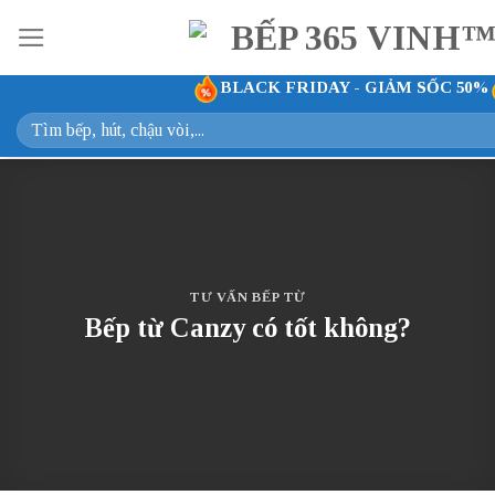
Bỏ
qua
nội
BLACK FRIDAY - GIẢM SỐC 50%
dung
Tìm
kiếm:
TƯ VẤN BẾP TỪ
Bếp từ Canzy có tốt không?