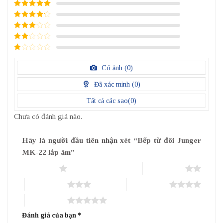
5
/ 5 điểm
4
/ 5
điểm
3
/ 5
điểm
2
/
5
1
điểm
/
Có ảnh (
0
)
5
điểm
Đã xác minh (
0
)
Tất cả các sao(
0
)
Chưa có đánh giá nào.
Hãy là người đầu tiên nhận xét “Bếp từ đôi Junger
MK-22 lắp âm”
1 trên 5 sao
2 trên 5 sao
3 trên 5 sao
4 trên 5 sao
5 trên 5 sao
Đánh giá của bạn
*