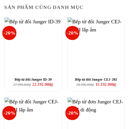
SẢN PHẨM CÙNG DANH MỤC
-20%
-20%
Bếp từ đôi Junger ID-39
Bếp từ đôi Junger CEJ-202
Giá
Giá
Giá
Giá
22.392.000
₫
15.192.000
₫
27.990.000
₫
18.990.000
₫
gốc
hiện
gốc
hiện
là:
tại
là:
tại
27.990.000₫.
là:
18.990.000₫.
là:
22.392.000₫.
15.192.0
-20%
-20%