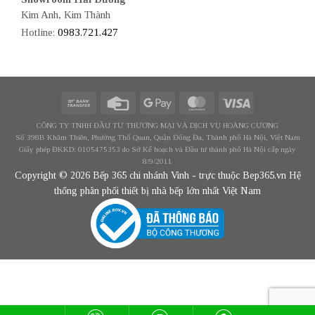
Kim Anh, Kim Thành
Hotline:
0983.721.427
CÔNG TY TNHH ĐẦU TƯ THƯƠNG MẠI VÀ DỊCH VỤ HOÀNG CƯƠNG
Số 398B Khâm Thiên, Phường Thổ Quan, Quận Đống Đa, Thành phố Hà Nội, Việt Nam
Giấy phép ĐKKD: 0105475353 do Sở Kế hoạch và Đầu tư thành phố Hà Nội cấp ngày
8/9/2011
Copyright © 2026 Bếp 365 chi nhánh Vinh - trực thuộc Bep365.vn Hệ
thống phân phối thiết bị nhà bếp lớn nhất Việt Nam