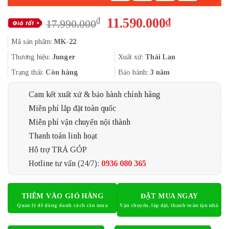
Giá
Giá
11.590.000
₫
₫
17.990.000
gốc
hiện
Mã sản phẩm:
MK-22
là:
tại
17.990.000₫.
là:
Thương hiệu:
Junger
Xuất xứ:
Thái Lan
11.590.000₫
Trạng thái:
Còn hàng
Bảo hành:
3 năm
Cam kết xuất xứ & bảo hành chính hãng
Miễn phí lắp đặt toàn quốc
Miễn phí vận chuyển nội thành
Thanh toán linh hoạt
Hỗ trợ TRẢ GÓP
Hotline tư vấn (24/7):
0936 080 365
THÊM VÀO GIỎ HÀNG
ĐẶT MUA NGAY