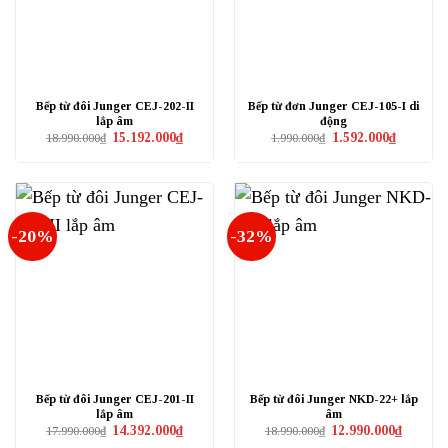
Bếp từ đôi Junger CEJ-202-II
Bếp từ đơn Junger CEJ-105-I di
lắp âm
động
Giá
Giá
Giá
Giá
15.192.000
₫
1.592.000
₫
18.990.000
₫
1.990.000
₫
gốc
hiện
gốc
hiện
là:
tại
là:
tại
18.990.000₫.
là:
1.990.000₫.
là:
15.192.000₫.
1.592.000₫
-20%
-32%
Bếp từ đôi Junger CEJ-201-II
Bếp từ đôi Junger NKD-22+ lắp
lắp âm
âm
Giá
Giá
Giá
Giá
14.392.000
₫
12.990.000
₫
17.990.000
₫
18.990.000
₫
gốc
hiện
gốc
hiện