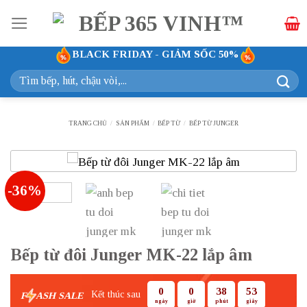
Bỏ
qua
nội
BLACK FRIDAY - GIẢM SỐC 50%
dung
Tìm
kiếm:
TRANG CHỦ
/
SẢN PHẨM
/
BẾP TỪ
/
BẾP TỪ JUNGER
-36%
Bếp từ đôi Junger MK-22 lắp âm
0
0
38
52
Kết thúc sau
F
ASH SALE
ngày
giờ
phút
giây