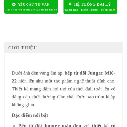
HỆ THỐNG ĐẠI LÝ
YÊU CẦU TƯ VẤN
GIỚI THIỆU
Dưới ánh đèn vàng ấm áp,
bếp từ đôi Junger MK-
22
hiện lên như một tác phẩm nghệ thuật đỉnh cao.
Thiết kế mang đậm hơi thở của thời đại, toát lên vẻ
đẳng cấp, thời thượng đậm chất Đức bao trùm khắp
không gian.
Đặc điểm nổi bật
Bếp từ đôi Junger màu đen
với
thiết kế có