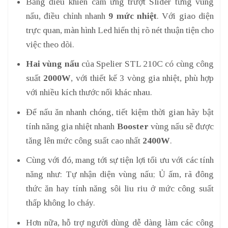
Bảng điều khiển cảm ứng trượt Slider từng vùng
nấu, điều chỉnh nhanh
9 mức nhiệt
. Với giao diện
trực quan, màn hình Led hiển thị rõ nét thuận tiện cho
việc theo dõi.
Hai vùng nấu
của Spelier STL 210C có cùng công
suất
2000W
, với thiết kế 3 vòng gia nhiệt, phù hợp
với nhiều kích thước nối khác nhau.
Để nấu ăn nhanh chóng, tiết kiệm thời gian hãy bật
tính năng gia nhiệt nhanh
Booster
vùng nấu sẽ được
tăng lên mức công suất cao nhất
2400W
.
Cùng với đó, mang tới sự tiện lợi tối ưu với các tính
năng như: Tự nhận diện vùng nấu; Ủ ấm, rã đông
thức ăn hay tính năng sôi liu riu ở mức công suất
thấp không lo cháy.
Hơn nữa, hỗ trợ người dùng dễ dàng làm các công