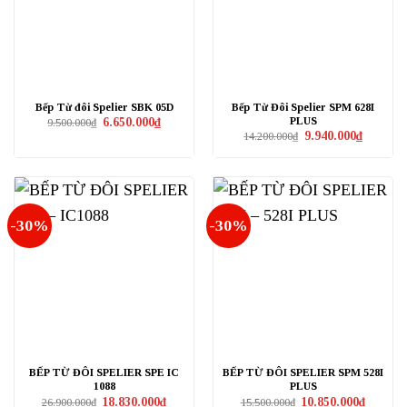
Bếp Từ đôi Spelier SBK 05D
Bếp Từ Đôi Spelier SPM 628I
PLUS
Giá
Giá
6.650.000
₫
9.500.000
₫
gốc
hiện
Giá
Giá
9.940.000
₫
14.200.000
₫
là:
tại
gốc
hiện
9.500.000₫.
là:
là:
tại
6.650.000₫.
14.200.000₫.
là:
9.940.000
-30%
-30%
BẾP TỪ ĐÔI SPELIER SPE IC
BẾP TỪ ĐÔI SPELIER SPM 528I
1088
PLUS
Giá
Giá
Giá
Giá
18.830.000
₫
10.850.000
₫
26.900.000
₫
15.500.000
₫