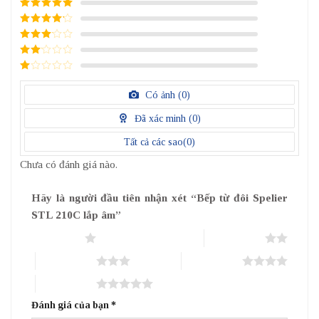
5
/ 5 điểm
4
/ 5
điểm
3
/ 5
điểm
2
/
5
1
điểm
/
Có ảnh (
0
)
5
điểm
Đã xác minh (
0
)
Tất cả các sao(
0
)
Chưa có đánh giá nào.
Hãy là người đầu tiên nhận xét “Bếp từ đôi Spelier
STL 210C lắp âm”
1 trên 5 sao
2 trên 5 sao
3 trên 5 sao
4 trên 5 sao
5 trên 5 sao
Đánh giá của bạn
*