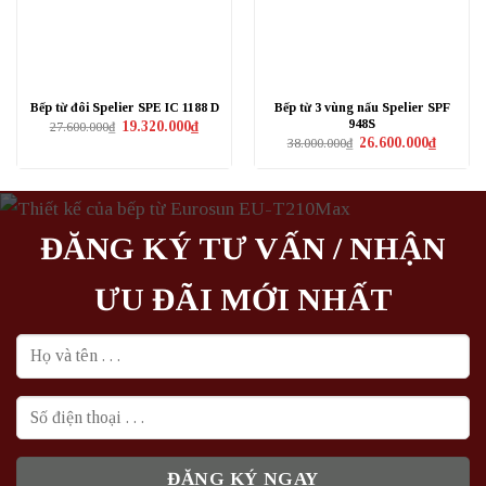
Bếp từ đôi Spelier SPE IC 1188 D
Bếp từ 3 vùng nấu Spelier SPF
948S
Giá
Giá
19.320.000
₫
27.600.000
₫
gốc
hiện
Giá
Giá
26.600.000
₫
38.000.000
₫
là:
tại
gốc
hiện
27.600.000₫.
là:
là:
tại
19.320.000₫.
38.000.000₫.
là:
26.600.0
ĐĂNG KÝ TƯ VẤN / NHẬN
ƯU ĐÃI MỚI NHẤT