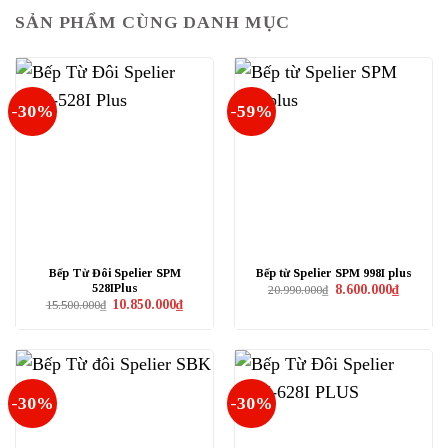
SẢN PHẨM CÙNG DANH MỤC
-30%
-59%
Bếp Từ Đôi Spelier SPM
Bếp từ Spelier SPM 998I plus
528IPlus
Giá
Giá
8.600.000
₫
20.990.000
₫
gốc
hiện
Giá
Giá
10.850.000
₫
15.500.000
₫
là:
tại
gốc
hiện
20.990.000₫.
là:
là:
tại
8.600.000
15.500.000₫.
là:
10.850.000₫.
-30%
-30%