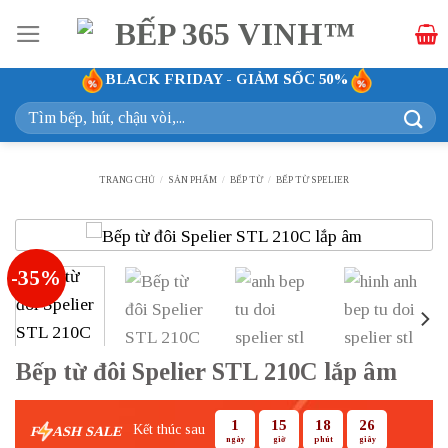
Bỏ
qua
nội
BLACK FRIDAY - GIẢM SỐC 50%
dung
Tìm
kiếm:
TRANG CHỦ
/
SẢN PHẨM
/
BẾP TỪ
/
BẾP TỪ SPELIER
-35%
Bếp từ đôi Spelier STL 210C lắp âm
1
15
18
25
Kết thúc sau
F
ASH SALE
ngày
giờ
phút
giây