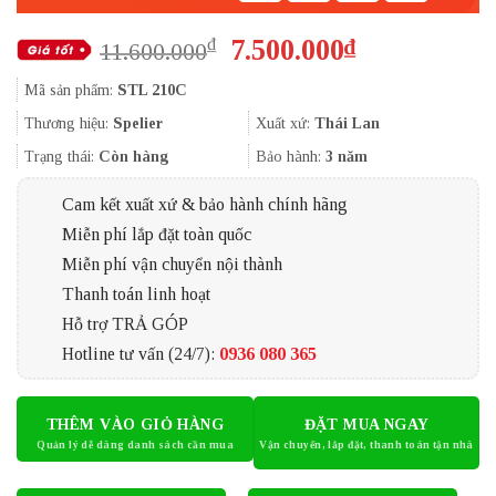
Giá
Giá
7.500.000
₫
₫
11.600.000
gốc
hiện
Mã sản phẩm:
STL 210C
là:
tại
11.600.000₫.
là:
Thương hiệu:
Spelier
Xuất xứ:
Thái Lan
7.500.000₫.
Trạng thái:
Còn hàng
Bảo hành:
3 năm
Cam kết xuất xứ & bảo hành chính hãng
Miễn phí lắp đặt toàn quốc
Miễn phí vận chuyển nội thành
Thanh toán linh hoạt
Hỗ trợ TRẢ GÓP
Hotline tư vấn (24/7):
0936 080 365
THÊM VÀO GIỎ HÀNG
ĐẶT MUA NGAY