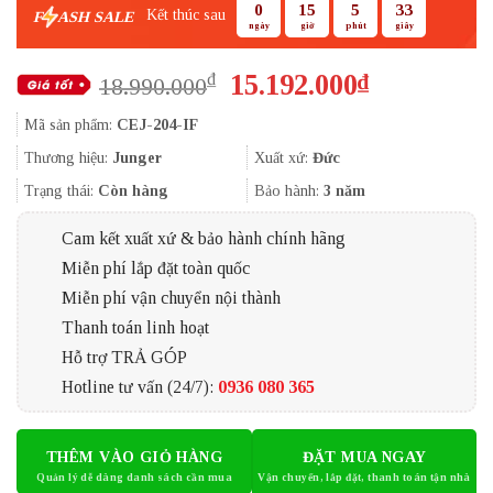
0
15
5
32
Kết thúc sau
F
ASH SALE
ngày
giờ
phút
giây
Giá
Giá
15.192.000
₫
₫
18.990.000
gốc
hiện
Mã sản phẩm:
CEJ-204-IF
là:
tại
18.990.000₫.
là:
Thương hiệu:
Junger
Xuất xứ:
Đức
15.192.000
Trạng thái:
Còn hàng
Bảo hành:
3 năm
Cam kết xuất xứ & bảo hành chính hãng
Miễn phí lắp đặt toàn quốc
Miễn phí vận chuyển nội thành
Thanh toán linh hoạt
Hỗ trợ TRẢ GÓP
Hotline tư vấn (24/7):
0936 080 365
THÊM VÀO GIỎ HÀNG
ĐẶT MUA NGAY