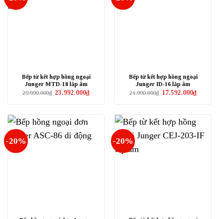
Bếp từ kết hợp hồng ngoại
Bếp từ kết hợp hồng ngoại
Junger MTD-18 lắp âm
Junger ID-16 lắp âm
Giá
Giá
Giá
Giá
23.992.000
₫
17.592.000
₫
29.990.000
₫
21.990.000
₫
gốc
hiện
gốc
hiện
là:
tại
là:
tại
29.990.000₫.
là:
21.990.000₫.
là:
23.992.000₫.
17.592.0
-20%
-20%