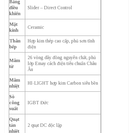
Bảng
điều
Slider – Direct Control
khiển
Mặt
Ceramic
kính
Thân
Hợp kim thép cao cấp, phủ sơn tĩnh
bếp
điện
26 vòng dây đồng nguyên chất, phủ
Mâm
lớp Emay cách điện tiêu chuẩn Châu
từ
Âu
Mâm
HI-LIGHT hợp kim Carbon siêu bền
nhiệt
Sò
công
IGBT Đức
suất
Quạt
tản
2 quạt DC độc lập
nhiệt