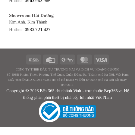
Hotline:
0943.963.966
Showroom Hải Dương
Kim Anh, Kim Thành
Hotline:
0983.721.427
CÔNG TY TNHH ĐẦU TƯ THƯƠNG MẠI VÀ DỊCH VỤ HOÀNG CƯƠNG
Số 398B Khâm Thiên, Phường Thổ Quan, Quận Đống Đa, Thành phố Hà Nội, Việt Nam
Giấy phép ĐKKD: 0105475353 do Sở Kế hoạch và Đầu tư thành phố Hà Nội cấp ngày
8/9/2011
Copyright © 2026 Bếp 365 chi nhánh Vinh - trực thuộc Bep365.vn Hệ
thống phân phối thiết bị nhà bếp lớn nhất Việt Nam