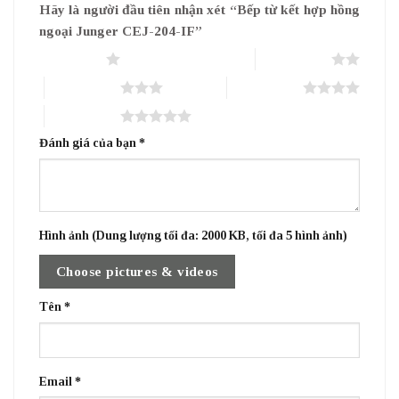
Hãy là người đầu tiên nhận xét “Bếp từ kết hợp hồng
ngoại Junger CEJ-204-IF”
1 trên 5 sao
2 trên 5 sao
3 trên 5 sao
4 trên 5 sao
5 trên 5 sao
Đánh giá của bạn
*
Hình ảnh (Dung lượng tối đa: 2000 KB, tối đa 5 hình ảnh)
Choose pictures & videos
Tên
*
Email
*