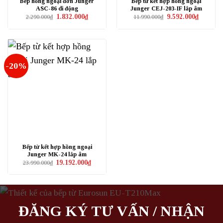
Bếp hồng ngoại đơn Junger
Bếp từ kết hợp hồng ngoại
ASC-86 di động
Junger CEJ-203-IF lắp âm
Giá
Giá
Giá
Giá
1.832.000
₫
9.592.000
₫
2.290.000
₫
11.990.000
₫
gốc
hiện
gốc
hiện
là:
tại
là:
tại
2.290.000₫.
là:
11.990.000₫.
là:
1.832.000₫.
9.592.000
-20%
Bếp từ kết hợp hồng ngoại
Junger MK-24 lắp âm
Giá
Giá
19.192.000
₫
23.990.000
₫
gốc
hiện
là:
tại
23.990.000₫.
là:
19.192.000₫.
ĐĂNG KÝ TƯ VẤN / NHẬN