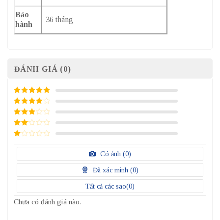
Bảo
36 tháng
hành
ĐÁNH GIÁ (0)
5
/ 5 điểm
4
/ 5
điểm
3
/ 5
điểm
2
/
5
1
điểm
/
Có ảnh (
0
)
5
điểm
Đã xác minh (
0
)
Tất cả các sao(
0
)
Chưa có đánh giá nào.