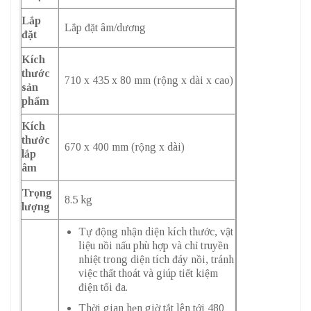
Lắp
Lắp đặt âm/dương
đặt
Kích
thước
710 x 435 x 80 mm (rộng x dài x cao)
sản
phẩm
Kích
thước
670 x 400 mm (rộng x dài)
lắp
âm
Trọng
8.5 kg
lượng
Tự động nhận diện kích thước, vật
liệu nồi nấu phù hợp và chỉ truyền
nhiệt trong diện tích đáy nồi, tránh
việc thất thoát và giúp tiết kiệm
điện tối đa.
Thời gian hẹn giờ tắt lên tới 480