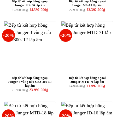
Bếp từ kết hợp hồng ngoại
Bếp từ kết hợp hồng ngoại
Junger SIS-66 lắp âm
Junger SIS-68 lắp âm
Giá
Giá
Giá
Giá
14.392.000
₫
22.392.000
₫
17.990.000
₫
27.990.000
₫
gốc
hiện
gốc
hiện
là:
tại
là:
tại
17.990.000₫.
là:
27.990.000₫.
là:
14.392.000₫.
22.392.0
-20%
-20%
Bếp từ kết hợp hồng ngoại
Bếp từ kết hợp hồng ngoại
Junger 3 vùng nấu CEJ-300-IIF
Junger MTD-71 lắp âm
lắp âm
Giá
Giá
11.992.000
₫
14.990.000
₫
gốc
hiện
Giá
Giá
23.992.000
₫
29.990.000
₫
là:
tại
gốc
hiện
14.990.000₫.
là:
là:
tại
11.992.0
29.990.000₫.
là:
23.992.000₫.
-20%
-20%