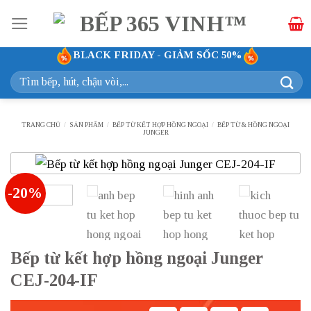
Bỏ
qua
nội
BLACK FRIDAY - GIẢM SỐC 50%
dung
Tìm
kiếm:
TRANG CHỦ
/
SẢN PHẨM
/
BẾP TỪ KẾT HỢP HỒNG NGOẠI
/
BẾP TỪ & HỒNG NGOẠI
JUNGER
-20%
Bếp từ kết hợp hồng ngoại Junger
CEJ-204-IF