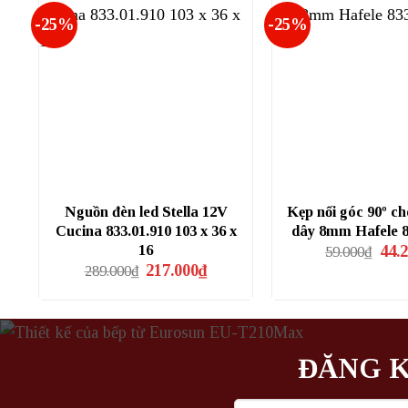
-25%
-25%
Nguồn đèn led Stella 12V
Kẹp nối góc 90º c
Cucina 833.01.910 103 x 36 x
dây 8mm Hafele 8
Giá
16
44.
59.000
₫
gốc
Giá
Giá
217.000
₫
289.000
₫
là:
gốc
hiện
59.0
là:
tại
289.000₫.
là:
217.000₫.
ĐĂNG K