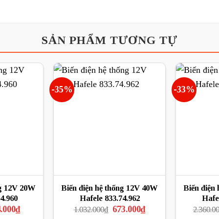
SẢN PHẨM TƯƠNG TỰ
-35%
-33%
ng 12V 20W
Biến điện hệ thống 12V 40W
Biến điện
4.960
Hafele 833.74.962
Hafe
Giá
Giá
Giá
.000
₫
673.000
₫
1.032.000
₫
2.360.0
hiện
gốc
hiện