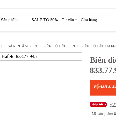
Sản phẩm
SALE TO 50%
Tư vấn
Cửa hàng
Ủ
/
SẢN PHẨM
/
PHỤ KIỆN TỦ BẾP
/
PHỤ KIỆN TỦ BẾP HAFE
Biến đ
833.77.
F
ASH SAL
52
Mã sản phẩm:
8