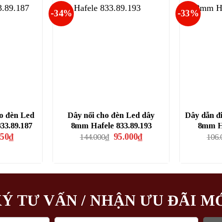
-34%
-33%
ho đèn Led
Dây nối cho đèn Led dây
Dây dẫn đ
33.89.187
8mm Hafele 833.89.193
8mm Ha
Giá
Giá
Giá
250
₫
95.000
₫
144.000
₫
106.
hiện
gốc
hiện
tại
là:
tại
00₫.
là:
144.000₫.
là:
44.250₫.
95.000₫.
Ý TƯ VẤN / NHẬN ƯU ĐÃI M