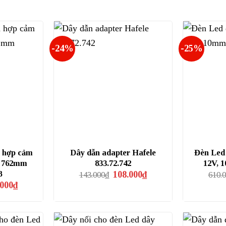
-24%
-25%
h hợp cảm
Dây dẫn adapter Hafele
Đèn Led 
a 762mm
833.72.742
12V, 
Giá
Giá
8
108.000
₫
143.000
₫
610.
gốc
hiện
Giá
.000
₫
là:
tại
hiện
143.000₫.
là:
tại
108.000₫.
000₫.
là:
358.000₫.