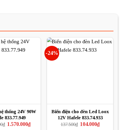
-24%
 hệ thống 24V 90W
Biến điện cho đèn Led Loox
le 833.77.949
12V Hafele 833.74.933
Giá
Giá
Giá
Giá
1.570.000
₫
104.000
₫
00
₫
137.500
₫
gốc
hiện
gốc
hiện