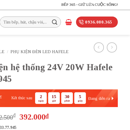
BẾP 365 - GIỮ LỬA CUỘC SỐNG!
Tìm
0936.080.365
kiếm:
LE
/
PHỤ KIỆN ĐÈN LED HAFELE
iện hệ thống 24V 20W Hafele
945
2
15
30
4
E
Kết thúc sau
Đang diễn ra
ngày
giờ
phút
giây
Giá
Giá
₫
392.000
₫
2.500
gốc
hiện
33.77.945