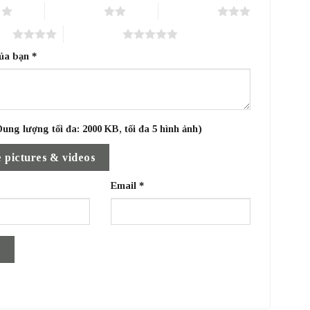
o
2 trên 5 sao
3 trên 5 sao
sao
5 trên 5 sao
của bạn
*
ung lượng tối đa: 2000 KB, tối đa 5 hình ảnh)
 pictures & videos
Email
*