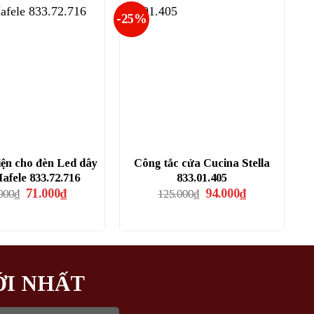
-25%
iện cho đèn Led dây
Công tắc cửa Cucina Stella
fele 833.72.716
833.01.405
Giá
Giá
Giá
Giá
71.000
₫
94.000
₫
000
₫
125.000
₫
gốc
hiện
gốc
hiện
là:
tại
là:
tại
106.000₫.
là:
125.000₫.
là:
71.000₫.
94.000₫.
ỚI NHẤT