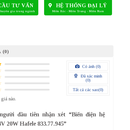
CẦU TƯ VẤN
HỆ THỐNG ĐẠI LÝ
 (0)
Có ảnh (
0
)
Đã xác minh
(
0
)
Tất cả các sao(
0
)
 giá nào.
người đầu tiên nhận xét “Biến điện hệ
4V 20W Hafele 833.77.945”