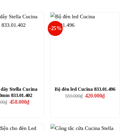
-25%
dây Stella Cucina
Bộ đèn led Cucina 833.01.496
Giá
Giá
10mm 833.01.402
420.000
₫
559.000
₫
gốc
hiện
Giá
Giá
458.000
₫
000
₫
là:
tại
gốc
hiện
559.000₫.
là:
là:
tại
420.000₫.
610.000₫.
là:
458.000₫.