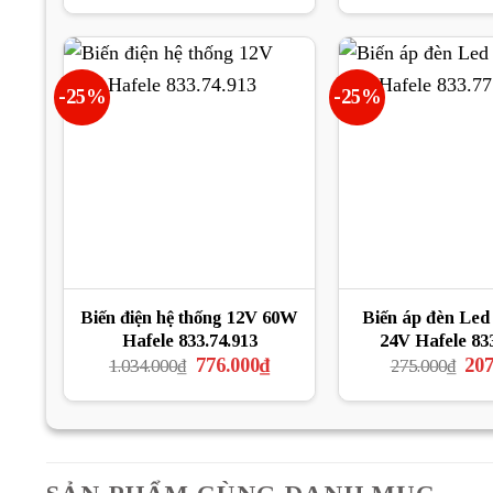
là:
tại
là:
209.000₫.
là:
511
157.000₫.
-25%
-25%
Biến điện hệ thống 12V 60W
Biến áp đèn Led
Hafele 833.74.913
24V Hafele 833
Giá
Giá
Giá
776.000
₫
207
1.034.000
₫
275.000
₫
gốc
hiện
gốc
là:
tại
là:
1.034.000₫.
là:
275
776.000₫.