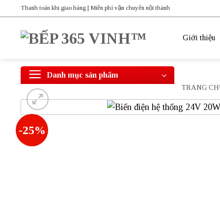
Bỏ
Thanh toán khi giao hàng | Miễn phí vận chuyển nội thành
qua
nội
Giới thiệu
dung
Danh mục sản phẩm
TRANG CH
-25%