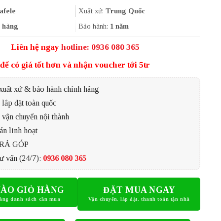
là:
tại
522.500₫.
là:
afele
Xuất xứ:
Trung Quốc
392.000₫.
 hàng
Bảo hành:
1 năm
Liên hệ ngay
hotline: 0936 080 365
để có giá tốt hơn và nhận voucher tới 5tr
xuất xứ & bảo hành chính hãng
lắp đặt toàn quốc
 vận chuyển nội thành
án linh hoạt
TRẢ GÓP
ư vấn (24/7):
0936 080 365
ÀO GIỎ HÀNG
ĐẶT MUA NGAY