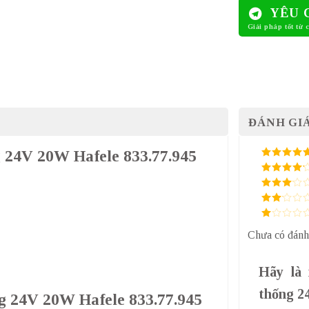
YÊU 
ĐÁNH GIÁ
g 24V 20W Hafele 833.77.945
5
/ 5 điểm
4
/ 5
điểm
3
/ 5
điểm
2
/
5
1
điểm
Chưa có đánh
/
5
điểm
Hãy là 
thống 2
ng 24V 20W Hafele 833.77.945