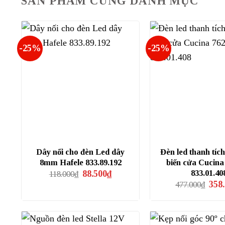
SẢN PHẨM CÙNG DANH MỤC
-25%
-25%
Dây nối cho đèn Led dây
Đèn led thanh tíc
8mm Hafele 833.89.192
biến cửa Cucin
Giá
Giá
833.01.40
88.500
₫
118.000
₫
gốc
hiện
Giá
358
477.000
₫
là:
tại
gốc
118.000₫.
là:
là:
88.500₫.
477.