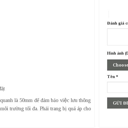
1 trên 5 sa
4 trên 5 
Đánh giá 
Hình ảnh (D
Choose
Tên
*
ặt
ung quanh là 50mm để đảm bảo việc lưu thông
 môi trường tối đa. Phải trang bị quá áp cho