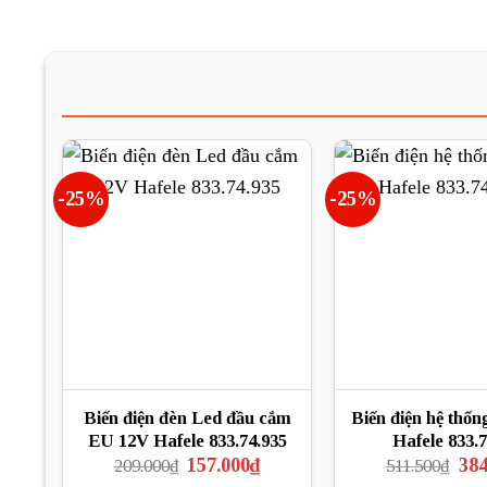
-25%
-25%
Biến điện đèn Led đầu cắm
Biến điện hệ thố
EU 12V Hafele 833.74.935
Hafele 833.7
Giá
Giá
Giá
157.000
₫
384
209.000
₫
511.500
₫
gốc
hiện
gốc