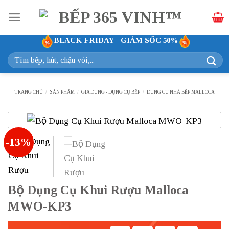
Bỏ
qua
nội
BLACK FRIDAY - GIẢM SỐC 50%
dung
Tìm
kiếm:
TRANG CHỦ
/
SẢN PHẨM
/
GIA DỤNG - DỤNG CỤ BẾP
/
DỤNG CỤ NHÀ BẾP MALLOCA
-13%
Bộ Dụng Cụ Khui Rượu Malloca
MWO-KP3