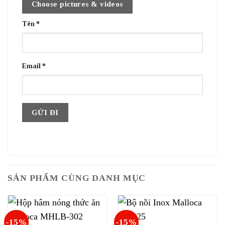
Choose pictures & videos
Tên
*
Email
*
SẢN PHẨM CÙNG DANH MỤC
-15%
-15%