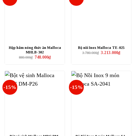
Hộp hâm nóng thức ăn Malloca
Bộ nồi Inox Malloca TE-025
MHLB-302
Giá
Giá
3.213.000
₫
3.780.000
₫
gốc
hiện
Giá
Giá
748.000
₫
880.000
₫
là:
tại
gốc
hiện
3.780.000₫.
là:
là:
tại
3.213.000₫
880.000₫.
là:
748.000₫.
-15%
-15%