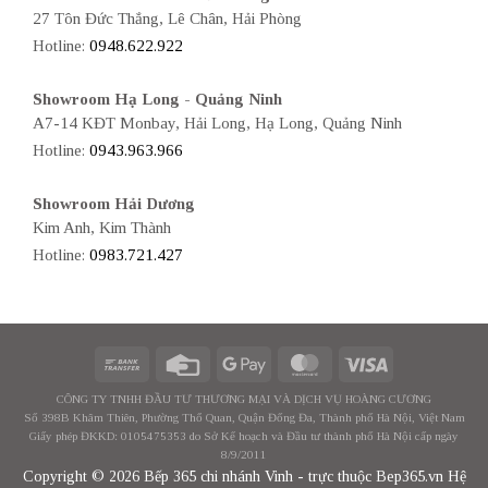
27 Tôn Đức Thắng, Lê Chân, Hải Phòng
Hotline:
0948.622.922
Showroom Hạ Long - Quảng Ninh
A7-14 KĐT Monbay, Hải Long, Hạ Long, Quảng Ninh
Hotline:
0943.963.966
Showroom Hải Dương
Kim Anh, Kim Thành
Hotline:
0983.721.427
CÔNG TY TNHH ĐẦU TƯ THƯƠNG MẠI VÀ DỊCH VỤ HOÀNG CƯƠNG
Số 398B Khâm Thiên, Phường Thổ Quan, Quận Đống Đa, Thành phố Hà Nội, Việt Nam
Giấy phép ĐKKD: 0105475353 do Sở Kế hoạch và Đầu tư thành phố Hà Nội cấp ngày
8/9/2011
Copyright © 2026 Bếp 365 chi nhánh Vinh - trực thuộc Bep365.vn Hệ