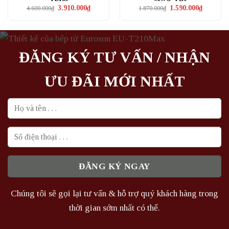
Giá
Giá
Giá
Giá
3.910.000
₫
1.590.000
₫
4.600.000
₫
1.870.000
₫
gốc
hiện
gốc
hiện
là:
tại
là:
tại
4.600.000₫.
là:
1.870.000₫.
là:
3.910.000₫.
1.590.000₫
ĐĂNG KÝ TƯ VẤN / NHẬN
ƯU ĐÃI MỚI NHẤT
Chúng tôi sẽ gọi lại tư vấn & hỗ trợ quý khách hàng trong
thời gian sớm nhất có thể.