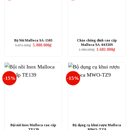
Bộ Nồi Malloca SA-1503
Chảo chống dính cao cấp
Malloca SA-04 EHN
Giá
Giá
5.080.000
₫
5.871.000
₫
gốc
hiện
Giá
Giá
1.683.000
₫
1.980.000
₫
là:
tại
gốc
hiện
5.871.000₫.
là:
là:
tại
5.080.000₫.
1.980.000₫.
là:
1.683.000₫
-15%
-15%
Bội nồi Inox Malloca cao cấp
Bộ dụng cụ khui rượu Malloca
TE139
MWO-TZ9