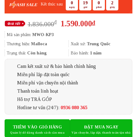
0
19
0
1
Kết thúc sau
F
ASH SALE
ngày
giờ
phút
giây
Giá
Giá
1.590.000
₫
₫
1.836.000
gốc
hiện
Mã sản phẩm:
MWO-KP3
là:
tại
1.836.000₫.
là:
Thương hiệu:
Malloca
Xuất xứ:
Trung Quốc
1.590.000₫.
Trạng thái:
Còn hàng
Bảo hành:
1 năm
Cam kết xuất xứ & bảo hành chính hãng
Miễn phí lắp đặt toàn quốc
Miễn phí vận chuyển nội thành
Thanh toán linh hoạt
Hỗ trợ TRẢ GÓP
Hotline tư vấn (24/7):
0936 080 365
THÊM VÀO GIỎ HÀNG
ĐẶT MUA NGAY