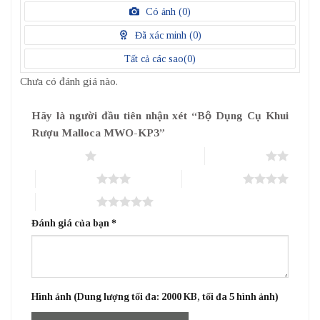
điểm
/
Có ảnh (
0
)
5
điểm
Đã xác minh (
0
)
Tất cả các sao(
0
)
Chưa có đánh giá nào.
Hãy là người đầu tiên nhận xét “Bộ Dụng Cụ Khui
Rượu Malloca MWO-KP3”
1 trên 5 sao
2 trên 5 sao
3 trên 5 sao
4 trên 5 sao
5 trên 5 sao
Đánh giá của bạn
*
Hình ảnh (Dung lượng tối đa: 2000 KB, tối đa 5 hình ảnh)