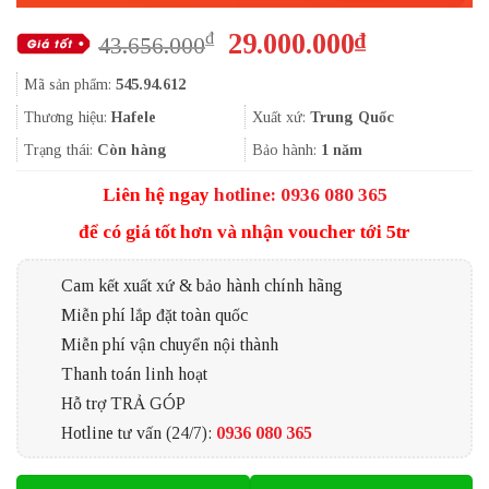
Giá
Giá
29.000.000
₫
₫
43.656.000
gốc
hiện
Mã sản phẩm:
545.94.612
là:
tại
43.656.000₫.
là:
Thương hiệu:
Hafele
Xuất xứ:
Trung Quốc
29.000.000
Trạng thái:
Còn hàng
Bảo hành:
1 năm
Liên hệ ngay
hotline: 0936 080 365
để có giá tốt hơn và nhận voucher tới 5tr
Cam kết xuất xứ & bảo hành chính hãng
Miễn phí lắp đặt toàn quốc
Miễn phí vận chuyển nội thành
Thanh toán linh hoạt
Hỗ trợ TRẢ GÓP
Hotline tư vấn (24/7):
0936 080 365