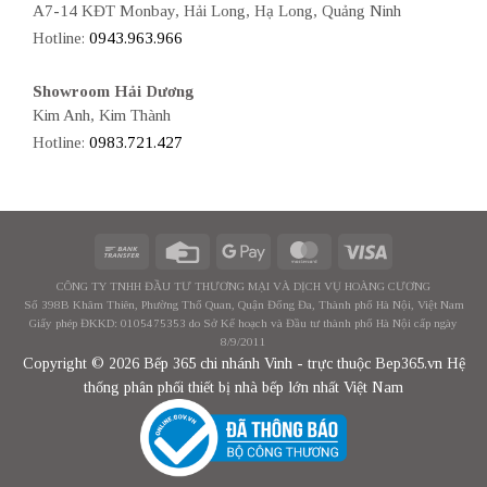
A7-14 KĐT Monbay, Hải Long, Hạ Long, Quảng Ninh
Hotline:
0943.963.966
Showroom Hải Dương
Kim Anh, Kim Thành
Hotline:
0983.721.427
CÔNG TY TNHH ĐẦU TƯ THƯƠNG MẠI VÀ DỊCH VỤ HOÀNG CƯƠNG
Số 398B Khâm Thiên, Phường Thổ Quan, Quận Đống Đa, Thành phố Hà Nội, Việt Nam
Giấy phép ĐKKD: 0105475353 do Sở Kế hoạch và Đầu tư thành phố Hà Nội cấp ngày
8/9/2011
Copyright © 2026 Bếp 365 chi nhánh Vinh - trực thuộc Bep365.vn Hệ
thống phân phối thiết bị nhà bếp lớn nhất Việt Nam