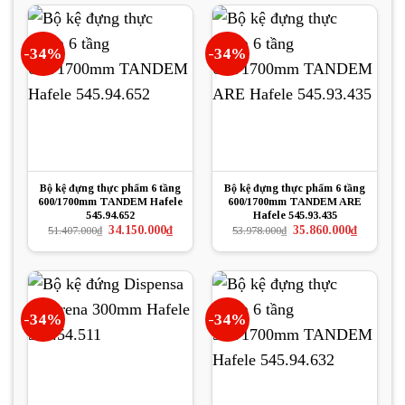
-34%
-34%
Bộ kệ đựng thực phẩm 6 tầng
Bộ kệ đựng thực phẩm 6 tầng
600/1700mm TANDEM Hafele
600/1700mm TANDEM ARE
545.94.652
Hafele 545.93.435
Giá
Giá
Giá
Giá
34.150.000
₫
35.860.000
₫
51.407.000
₫
53.978.000
₫
gốc
hiện
gốc
hiện
là:
tại
là:
tại
51.407.000₫.
là:
53.978.000₫.
là:
34.150.000₫.
35.860.000
-34%
-34%