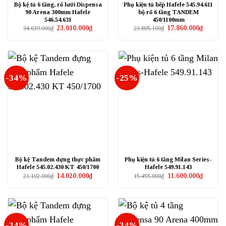
Bộ kệ tủ 6 tầng, rổ lưới Dispensa
Phụ kiện tủ bếp Hafele 545.94.611
90 Arena 300mm Hafele
bộ rổ 6 tầng TANDEM
546.54.631
450/1100mm
Giá
Giá
Giá
Giá
23.010.000
₫
17.860.000
₫
34.639.000
₫
23.805.100
₫
gốc
hiện
gốc
hiện
là:
tại
là:
tại
34.639.000₫.
là:
23.805.100₫.
là:
23.010.000₫.
17.860.0
-34%
-25%
Bộ kệ Tandem đựng thực phẩm
Phụ kiện tủ 6 tầng Milan Series-
Hafele 545.02.430 KT 450/1700
Hafele 549.91.143
Giá
Giá
Giá
Giá
14.020.000
₫
11.600.000
₫
21.102.000
₫
15.455.000
₫
gốc
hiện
gốc
hiện
là:
tại
là:
tại
21.102.000₫.
là:
15.455.000₫.
là:
14.020.000₫.
11.600.0
-34%
-34%