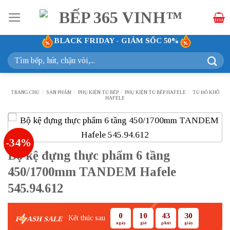
Bỏ
qua
nội
BLACK FRIDAY - GIẢM SỐC 50%
dung
Tìm
kiếm:
TRANG CHỦ
/
SẢN PHẨM
/
PHỤ KIỆN TỦ BẾP
/
PHỤ KIỆN TỦ BẾP HAFELE
/
TỦ ĐỒ KHÔ
HAFELE
-34%
Bộ kệ đựng thực phẩm 6 tầng
450/1700mm TANDEM Hafele
545.94.612
0
10
43
29
Kết thúc sau
F
ASH SALE
ngày
giờ
phút
giây