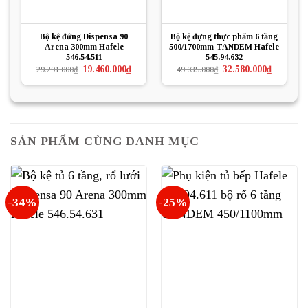
Bộ kệ đứng Dispensa 90
Bộ kệ đựng thực phẩm 6 tầng
Arena 300mm Hafele
500/1700mm TANDEM Hafele
546.54.511
545.94.632
Giá
Giá
Giá
Giá
19.460.000
₫
32.580.000
₫
29.291.000
₫
49.035.000
₫
gốc
hiện
gốc
hiện
là:
tại
là:
tại
29.291.000₫.
là:
49.035.000₫.
là:
19.460.000₫.
32.580.000
SẢN PHẨM CÙNG DANH MỤC
-34%
-25%