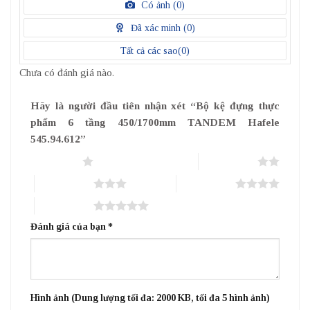
/
Có ảnh (
0
)
5
điểm
Đã xác minh (
0
)
Tất cả các sao(
0
)
Chưa có đánh giá nào.
Hãy là người đầu tiên nhận xét “Bộ kệ đựng thực
phẩm 6 tầng 450/1700mm TANDEM Hafele
545.94.612”
1 trên 5 sao
2 trên 5 sao
3 trên 5 sao
4 trên 5 sao
5 trên 5 sao
Đánh giá của bạn
*
Hình ảnh (Dung lượng tối đa: 2000 KB, tối đa 5 hình ảnh)