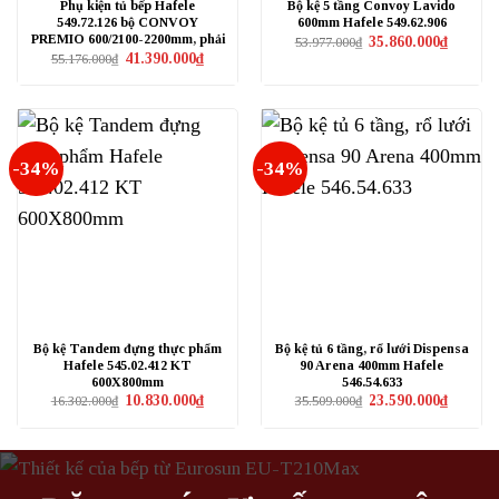
Phụ kiện tủ bếp Hafele
Bộ kệ 5 tầng Convoy Lavido
549.72.126 bộ CONVOY
600mm Hafele 549.62.906
PREMIO 600/2100-2200mm, phải
Giá
Giá
35.860.000
₫
53.977.000
₫
gốc
hiện
Giá
Giá
41.390.000
₫
55.176.000
₫
là:
tại
gốc
hiện
53.977.000₫.
là:
là:
tại
35.860.0
55.176.000₫.
là:
41.390.000₫.
-34%
-34%
Bộ kệ Tandem đựng thực phẩm
Bộ kệ tủ 6 tầng, rổ lưới Dispensa
Hafele 545.02.412 KT
90 Arena 400mm Hafele
600X800mm
546.54.633
Giá
Giá
Giá
Giá
10.830.000
₫
23.590.000
₫
16.302.000
₫
35.509.000
₫
gốc
hiện
gốc
hiện
là:
tại
là:
tại
16.302.000₫.
là:
35.509.000₫.
là:
10.830.000₫.
23.590.0