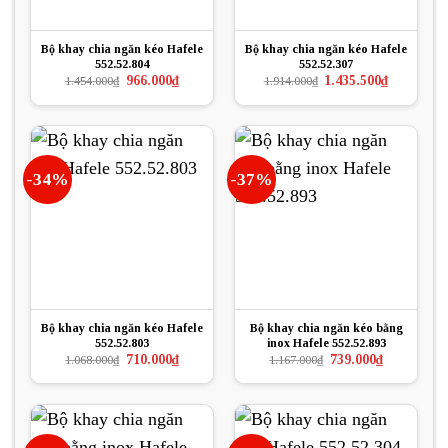
Bộ khay chia ngăn kéo Hafele
Bộ khay chia ngăn kéo Hafele
552.52.804
552.52.307
Giá
Giá
Giá
Giá
966.000
₫
1.435.500
₫
1.454.000
₫
1.914.000
₫
gốc
hiện
gốc
hiện
là:
tại
là:
tại
1.454.000₫.
là:
1.914.000₫.
là:
966.000₫.
1.435.500₫.
-34%
-37%
Bộ khay chia ngăn kéo Hafele
Bộ khay chia ngăn kéo bằng
552.52.803
inox Hafele 552.52.893
Giá
Giá
Giá
Giá
710.000
₫
739.000
₫
1.068.000
₫
1.167.000
₫
gốc
hiện
gốc
hiện
là:
tại
là:
tại
1.068.000₫.
là:
1.167.000₫.
là:
710.000₫.
739.000₫.