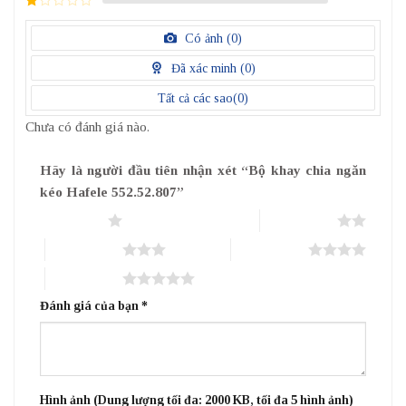
5
1
điểm
/
Có ảnh (
0
)
5
điểm
Đã xác minh (
0
)
Tất cả các sao(
0
)
Chưa có đánh giá nào.
Hãy là người đầu tiên nhận xét “Bộ khay chia ngăn
kéo Hafele 552.52.807”
1 trên 5 sao
2 trên 5 sao
3 trên 5 sao
4 trên 5 sao
5 trên 5 sao
Đánh giá của bạn
*
Hình ảnh (Dung lượng tối đa: 2000 KB, tối đa 5 hình ảnh)