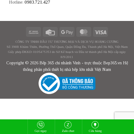
Hotline:
0983.721.427
CÔNG TY TNHH ĐẦU TƯ THƯƠNG MẠI VÀ DỊCH VỤ HOÀNG CƯƠNG
Số 398B Khâm Thiên, Phường Thổ Quan, Quận Đống Đa, Thành phố Hà Nội, Việt Nam
Giấy phép ĐKKD: 0105475353 do Sở Kế hoạch và Đầu tư thành phố Hà Nội cấp ngày
8/9/2011
Copyright © 2026 Bếp 365 chi nhánh Vinh - trực thuộc Bep365.vn Hệ
thống phân phối thiết bị nhà bếp lớn nhất Việt Nam
Gọi ngay
Zalo chat
Cửa hàng