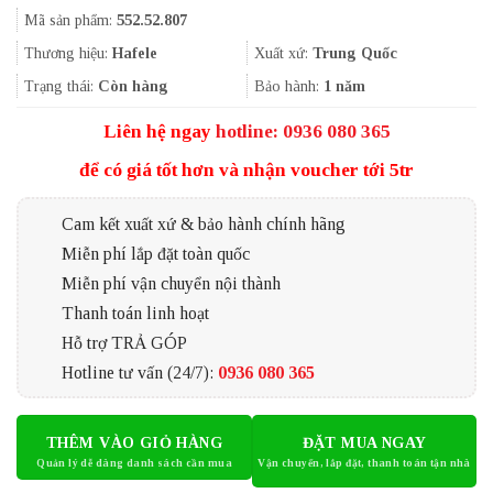
gốc
hiện
Mã sản phẩm:
552.52.807
là:
tại
1.914.000₫.
là:
Thương hiệu:
Hafele
Xuất xứ:
Trung Quốc
1.435.500₫.
Trạng thái:
Còn hàng
Bảo hành:
1 năm
Liên hệ ngay
hotline: 0936 080 365
để có giá tốt hơn và nhận voucher tới 5tr
Cam kết xuất xứ & bảo hành chính hãng
Miễn phí lắp đặt toàn quốc
Miễn phí vận chuyển nội thành
Thanh toán linh hoạt
Hỗ trợ TRẢ GÓP
Hotline tư vấn (24/7):
0936 080 365
THÊM VÀO GIỎ HÀNG
ĐẶT MUA NGAY