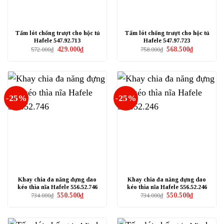
Tấm lót chống trượt cho hộc tủ
Tấm lót chống trượt cho hộc tủ
Hafele 547.92.713
Hafele 547.97.723
Giá
Giá
Giá
Giá
429.000
₫
568.500
₫
572.000
₫
758.000
₫
gốc
hiện
gốc
hiện
là:
tại
là:
tại
572.000₫.
là:
758.000₫.
là:
429.000₫.
568.500₫.
-25%
-25%
Khay chia đa năng đựng dao
Khay chia đa năng đựng dao
kéo thìa nĩa Hafele 556.52.746
kéo thìa nĩa Hafele 556.52.246
Giá
Giá
Giá
Giá
550.500
₫
550.500
₫
734.000
₫
734.000
₫
gốc
hiện
gốc
hiện
là:
tại
là:
tại
734.000₫.
là:
734.000₫.
là:
550.500₫.
550.500₫.