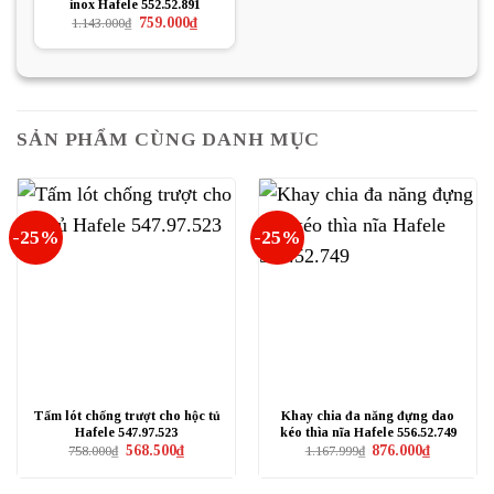
inox Hafele 552.52.891
Giá
Giá
759.000
₫
1.143.000
₫
gốc
hiện
là:
tại
1.143.000₫.
là:
759.000₫.
SẢN PHẨM CÙNG DANH MỤC
-25%
-25%
Tấm lót chống trượt cho hộc tủ
Khay chia đa năng đựng dao
Hafele 547.97.523
kéo thìa nĩa Hafele 556.52.749
Giá
Giá
Giá
Giá
568.500
₫
876.000
₫
758.000
₫
1.167.999
₫
gốc
hiện
gốc
hiện
là:
tại
là:
tại
758.000₫.
là:
1.167.999₫.
là: