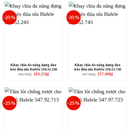
568.500₫.
876.000₫.
-25%
-35%
Khay chia đa năng đựng dao
Khay chia đa năng đựng dao
kéo thìa nĩa Hafele 556.52.243
kéo thìa nĩa Hafele 556.52.743
Giá
Giá
Giá
Giá
410.250
₫
357.000
₫
546.999
₫
547.000
₫
gốc
hiện
gốc
hiện
là:
tại
là:
tại
546.999₫.
là:
547.000₫.
là:
410.250₫.
357.000₫.
-25%
-25%