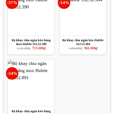
-37%
-34%
Bộ khay chia ngăn kéo bằng
Bộ khay chia ngăn kéo Hafele
inox Hafele 552.52.390
552.52.304
Giá
Giá
Giá
Giá
719.000
₫
966.000
₫
1.143.000
₫
1.454.000
₫
gốc
hiện
gốc
hiện
là:
tại
là:
tại
1.143.000₫.
là:
1.454.000₫.
là:
719.000₫.
966.000₫.
-34%
Bộ khay chia ngăn kéo bằng