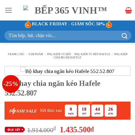
Bỏ
qua
nội
BLACK FRIDAY - GIẢM SỐC 50%
dung
Tìm
kiếm:
TRANG CHỦ
/
SẢN PHẨM
/
PHỤ KIỆN TỦ BẾP
/
PHỤ KIỆN TỦ BẾP HAFELE
/
PHỤ KIỆN
CHIA NGĂN HAFELE
Bộ khay chia ngăn kéo Hafele
-25%
552.52.807
0
18
44
25
Kết thúc sau
F
ASH SALE
ngày
giờ
phút
giây
Giá
Giá
1.435.500
₫
₫
1.914.000