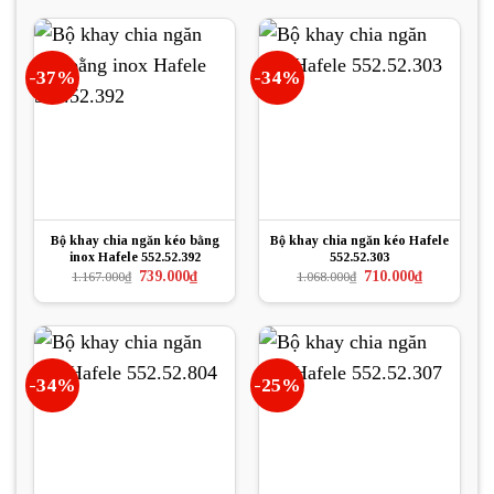
-37%
-34%
Bộ khay chia ngăn kéo bằng
Bộ khay chia ngăn kéo Hafele
inox Hafele 552.52.392
552.52.303
Giá
Giá
Giá
Giá
739.000
₫
710.000
₫
1.167.000
₫
1.068.000
₫
gốc
hiện
gốc
hiện
là:
tại
là:
tại
1.167.000₫.
là:
1.068.000₫.
là:
739.000₫.
710.000₫.
-34%
-25%