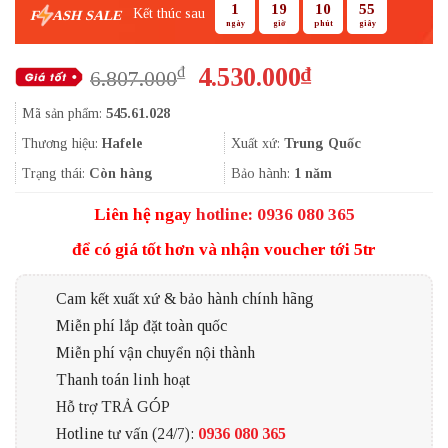
1
19
10
54
Kết thúc sau
F
ASH SALE
ngày
giờ
phút
giây
Giá
Giá
4.530.000
₫
₫
6.807.000
gốc
hiện
Mã sản phẩm:
545.61.028
là:
tại
6.807.000₫.
là:
Thương hiệu:
Hafele
Xuất xứ:
Trung Quốc
4.530.000₫.
Trạng thái:
Còn hàng
Bảo hành:
1 năm
Liên hệ ngay
hotline: 0936 080 365
để có giá tốt hơn và nhận voucher tới 5tr
Cam kết xuất xứ & bảo hành chính hãng
Miễn phí lắp đặt toàn quốc
Miễn phí vận chuyển nội thành
Thanh toán linh hoạt
Hỗ trợ TRẢ GÓP
Hotline tư vấn (24/7):
0936 080 365