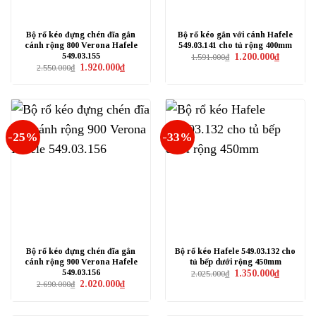
Bộ rổ kéo đựng chén đĩa gắn
Bộ rổ kéo gắn với cánh Hafele
cánh rộng 800 Verona Hafele
549.03.141 cho tủ rộng 400mm
549.03.155
Giá
Giá
1.200.000
₫
1.591.000
₫
gốc
hiện
Giá
Giá
1.920.000
₫
2.550.000
₫
là:
tại
gốc
hiện
1.591.000₫.
là:
là:
tại
1.200.000₫
2.550.000₫.
là:
1.920.000₫.
-25%
-33%
Bộ rổ kéo đựng chén đĩa gắn
Bộ rổ kéo Hafele 549.03.132 cho
cánh rộng 900 Verona Hafele
tủ bếp dưới rộng 450mm
549.03.156
Giá
Giá
1.350.000
₫
2.025.000
₫
gốc
hiện
Giá
Giá
2.020.000
₫
2.690.000
₫
là:
tại
gốc
hiện
2.025.000₫.
là:
là:
tại
1.350.000₫
2.690.000₫.
là: