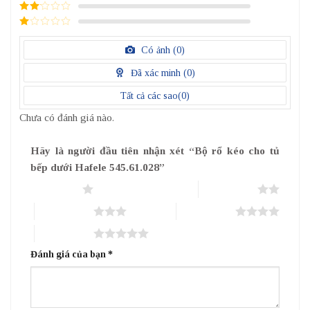
3
/ 5
điểm
2
/
5
1
điểm
/
Có ảnh (
0
)
5
điểm
Đã xác minh (
0
)
Tất cả các sao(
0
)
Chưa có đánh giá nào.
Hãy là người đầu tiên nhận xét “Bộ rổ kéo cho tủ
bếp dưới Hafele 545.61.028”
1 trên 5 sao
2 trên 5 sao
3 trên 5 sao
4 trên 5 sao
5 trên 5 sao
Đánh giá của bạn
*