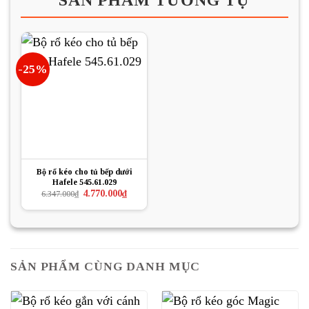
SẢN PHẨM TƯƠNG TỰ
-25%
Bộ rổ kéo cho tủ bếp dưới
Hafele 545.61.029
Giá
Giá
4.770.000
₫
6.347.000
₫
gốc
hiện
là:
tại
6.347.000₫.
là:
4.770.000₫.
SẢN PHẨM CÙNG DANH MỤC