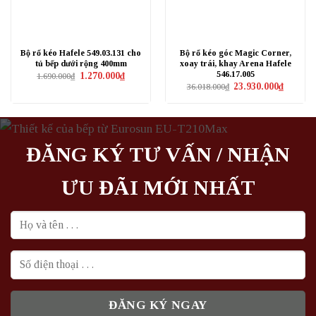
Bộ rổ kéo Hafele 549.03.131 cho
Bộ rổ kéo góc Magic Corner,
tủ bếp dưới rộng 400mm
xoay trái, khay Arena Hafele
546.17.005
Giá
Giá
1.270.000
₫
1.690.000
₫
gốc
hiện
Giá
Giá
23.930.000
₫
36.018.000
₫
là:
tại
gốc
hiện
1.690.000₫.
là:
là:
tại
1.270.000₫.
36.018.000₫.
là:
23.930.0
ĐĂNG KÝ TƯ VẤN / NHẬN
ƯU ĐÃI MỚI NHẤT