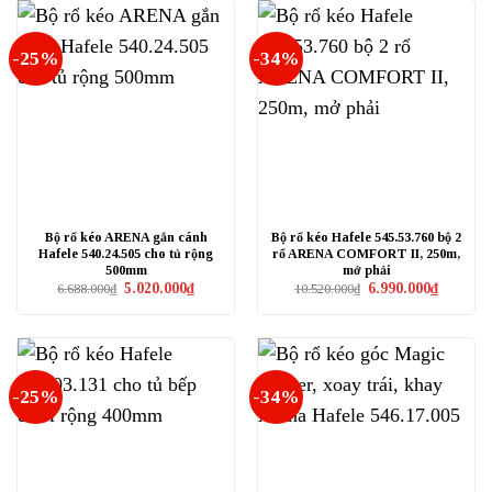
2.020.000₫.
-25%
-34%
Bộ rổ kéo ARENA gắn cánh
Bộ rổ kéo Hafele 545.53.760 bộ 2
Hafele 540.24.505 cho tủ rộng
rổ ARENA COMFORT II, 250m,
500mm
mở phải
Giá
Giá
Giá
Giá
5.020.000
₫
6.990.000
₫
6.688.000
₫
10.520.000
₫
gốc
hiện
gốc
hiện
là:
tại
là:
tại
6.688.000₫.
là:
10.520.000₫.
là:
5.020.000₫.
6.990.000
-25%
-34%