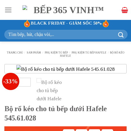
Bỏ
qua
nội
BLACK FRIDAY - GIẢM SỐC 50%
dung
Tìm
kiếm:
TRANG CHỦ
/
SẢN PHẨM
/
PHỤ KIỆN TỦ BẾP
/
PHỤ KIỆN TỦ BẾP HAFELE
/
BỘ RỔ KÉO
HAFELE
-33%
Bộ rổ kéo cho tủ bếp dưới Hafele
545.61.028