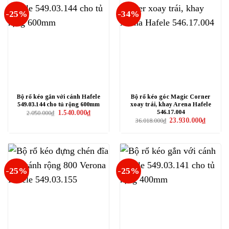
-25%
-34%
Bộ rổ kéo gắn với cánh Hafele
Bộ rổ kéo góc Magic Corner
549.03.144 cho tủ rộng 600mm
xoay trái, khay Arena Hafele
546.17.004
Giá
Giá
1.540.000
₫
2.050.000
₫
gốc
hiện
Giá
Giá
23.930.000
₫
36.018.000
₫
là:
tại
gốc
hiện
2.050.000₫.
là:
là:
tại
1.540.000₫.
36.018.000₫.
là:
23.930.0
-25%
-25%