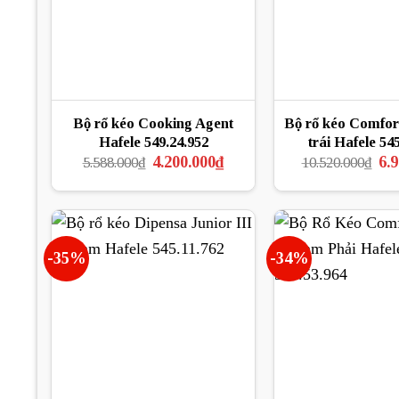
Bộ rổ kéo Cooking Agent
Bộ rổ kéo Comfor
Hafele 549.24.952
trái Hafele 54
Giá
Giá
Gi
4.200.000
₫
6.
5.588.000
₫
10.520.000
₫
gốc
hiện
gố
là:
tại
là:
5.588.000₫.
là:
10.
4.200.000₫.
-35%
-34%