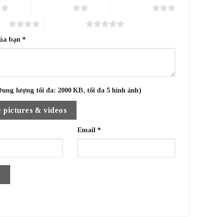
o
2 trên 5 sao
3 trên 5 sao
sao
5 trên 5 sao
của bạn
*
ung lượng tối đa: 2000 KB, tối đa 5 hình ảnh)
 pictures & videos
Email
*