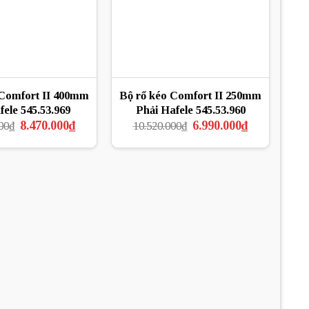
 Comfort II 400mm
Bộ rổ kéo Comfort II 250mm
fele 545.53.969
Phải Hafele 545.53.960
Giá
Giá
Giá
Giá
8.470.000
₫
6.990.000
₫
00
₫
10.520.000
₫
gốc
hiện
gốc
hiện
là:
tại
là:
tại
12.743.000₫.
là:
10.520.000₫.
là:
8.470.000₫.
6.990.000₫.