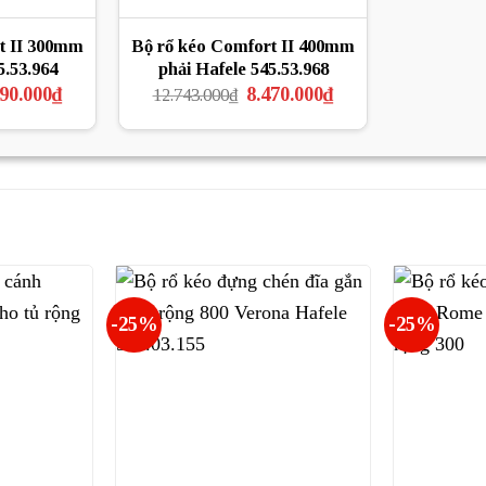
t II 300mm
Bộ rổ kéo Comfort II 400mm
5.53.964
phải Hafele 545.53.968
á
Giá
Giá
Giá
190.000
₫
8.470.000
₫
12.743.000
₫
c
hiện
gốc
hiện
tại
là:
tại
818.000₫.
là:
12.743.000₫.
là:
7.190.000₫.
8.470.000₫.
-25%
-25%