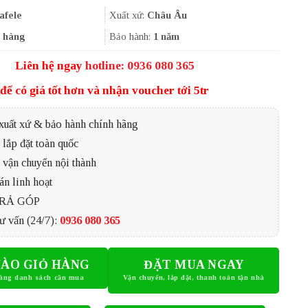
là:
tại
14.892.000₫.
là:
afele
Xuất xứ:
Châu Âu
9.900.000₫.
 hàng
Bảo hành:
1 năm
Liên hệ ngay
hotline: 0936 080 365
để có giá tốt hơn và nhận voucher tới 5tr
xuất xứ & bảo hành chính hãng
lắp đặt toàn quốc
 vận chuyển nội thành
án linh hoạt
TRẢ GÓP
ư vấn (24/7):
0936 080 365
ÀO GIỎ HÀNG
ĐẶT MUA NGAY