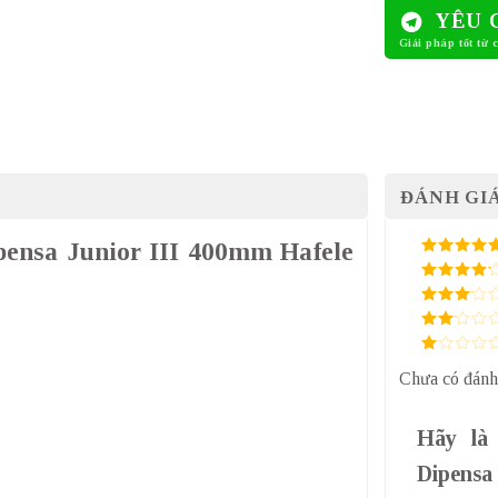
YÊU 
ĐÁNH GIÁ
ipensa Junior III 400mm Hafele
5
/ 5 điểm
4
/ 5
điểm
3
/ 5
điểm
2
/
5
1
điểm
Chưa có đánh
/
5
điểm
Hãy là
Dipensa