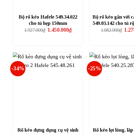
Bộ rổ kéo Hafele 549.34.022
Bộ rổ kéo gắn với 
cho tủ hẹp 150mm
549.03.142 cho tủ 
Giá
Giá
Giá
1.450.000
₫
1.27
1.927.000
₫
1.682.000
₫
gốc
hiện
gốc
là:
tại
là:
1.927.000₫.
là:
1.682
1.450.000₫.
-34%
-25%
Rổ kéo đựng dụng cụ vệ sinh
Rổ kéo lọt lòng, lắp