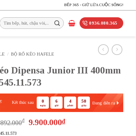
BẾP 365 - GIỮ LỬA CUỘC SỐNG!
Tìm
0936.080.365
kiếm:
LE
/
BỘ RỔ KÉO HAFELE
kéo Dipensa Junior III 400mm
545.11.573
0
6
4
48
E
Kết thúc sau
Đang diễn ra
ngày
giờ
phút
giây
Giá
Giá
₫
9.900.000
₫
.892.000
gốc
hiện
45.11.573