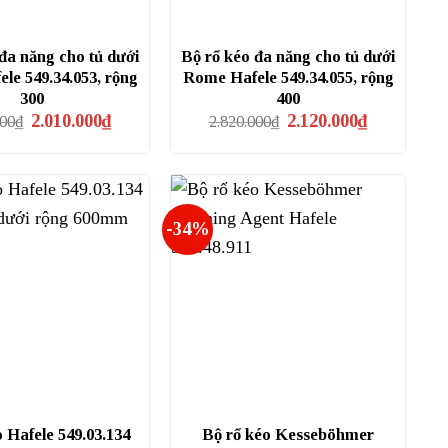
đa năng cho tủ dưới
Bộ rổ kéo đa năng cho tủ dưới
le 549.34.053, rộng
Rome Hafele 549.34.055, rộng
300
400
Giá
Giá
Giá
Giá
2.010.000
₫
2.120.000
₫
000
₫
2.820.000
₫
gốc
hiện
gốc
hiện
là:
tại
là:
tại
2.680.000₫.
là:
2.820.000₫.
là:
2.010.000₫.
2.120.000₫.
-34%
 Hafele 549.03.134
Bộ rổ kéo Kesseböhmer