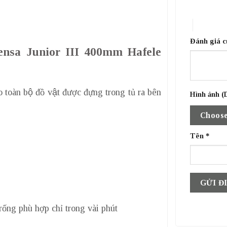
1 trên 5 sa
4 trên 5 
Đánh giá 
ipensa Junior III 400mm Hafele
 toàn bộ đồ vật được đựng trong tủ ra bên
Hình ảnh (D
Choose
Tên
*
ống phù hợp chỉ trong vài phút