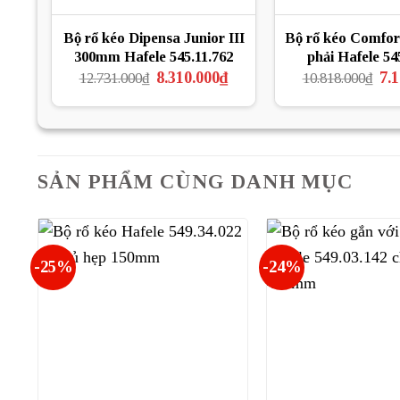
Bộ rổ kéo Dipensa Junior III
Bộ rổ kéo Comfor
300mm Hafele 545.11.762
phải Hafele 54
Giá
Giá
Gi
8.310.000
₫
7.
12.731.000
₫
10.818.000
₫
gốc
hiện
gố
là:
tại
là:
12.731.000₫.
là:
10.
8.310.000₫.
SẢN PHẨM CÙNG DANH MỤC
-25%
-24%