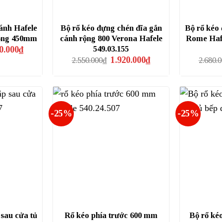
cánh Hafele
Bộ rổ kéo đựng chén đĩa gắn
Bộ rổ kéo 
rộng 450mm
cánh rộng 800 Verona Hafele
Rome Hafe
Giá
549.03.155
0.000
₫
hiện
Giá
Giá
1.920.000
₫
2.550.000
₫
2.680.
tại
gốc
hiện
.000₫.
là:
là:
tại
1.270.000₫.
2.550.000₫.
là:
1.920.000₫.
-25%
-25%
 sau cửa tủ
Rổ kéo phía trước 600 mm
Bộ rổ kéo