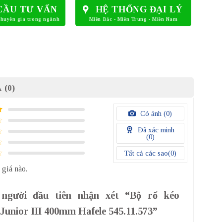
CẦU TƯ VẤN
HỆ THỐNG ĐẠI LÝ
 (0)
Có ảnh (
0
)
Đã xác minh
(
0
)
Tất cả các sao(
0
)
 giá nào.
 người đầu tiên nhận xét “Bộ rổ kéo
 Junior III 400mm Hafele 545.11.573”