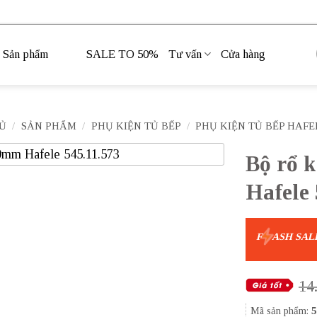
Sản phẩm
SALE TO 50%
Tư vấn
Cửa hàng
Ủ
/
SẢN PHẨM
/
PHỤ KIỆN TỦ BẾP
/
PHỤ KIỆN TỦ BẾP HAFE
Bộ rổ 
Hafele 
F
ASH SAL
14
Mã sản phẩm:
5