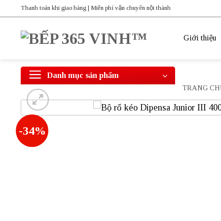
Bỏ
Thanh toán khi giao hàng | Miễn phí vận chuyển nội thành
qua
nội
Giới thiệu
dung
Danh mục sản phẩm
TRANG CH
-34%