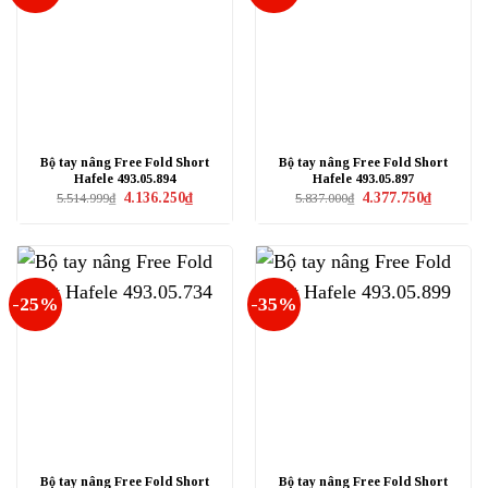
Bộ tay nâng Free Fold Short
Bộ tay nâng Free Fold Short
Hafele 493.05.894
Hafele 493.05.897
Giá
Giá
Giá
Giá
4.136.250
₫
4.377.750
₫
5.514.999
₫
5.837.000
₫
gốc
hiện
gốc
hiện
là:
tại
là:
tại
5.514.999₫.
là:
5.837.000₫.
là:
4.136.250₫.
4.377.750₫
-25%
-35%
Bộ tay nâng Free Fold Short
Bộ tay nâng Free Fold Short