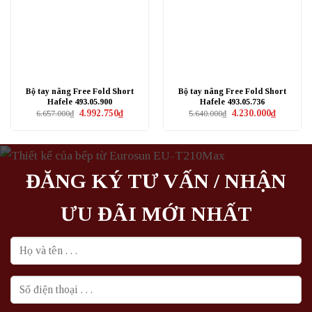
Bộ tay nâng Free Fold Short
Bộ tay nâng Free Fold Short
Hafele 493.05.900
Hafele 493.05.736
Giá
Giá
Giá
Giá
4.992.750
₫
4.230.000
₫
6.657.000
₫
5.640.000
₫
gốc
hiện
gốc
hiện
là:
tại
là:
tại
6.657.000₫.
là:
5.640.000₫.
là:
4.992.750₫.
4.230.000₫
ĐĂNG KÝ TƯ VẤN / NHẬN
ƯU ĐÃI MỚI NHẤT