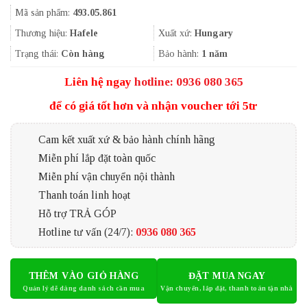
gốc
hiện
Mã sản phẩm:
493.05.861
là:
tại
2.199.000₫.
là:
Thương hiệu:
Hafele
Xuất xứ:
Hungary
1.649.250₫.
Trạng thái:
Còn hàng
Bảo hành:
1 năm
Liên hệ ngay
hotline: 0936 080 365
để có giá tốt hơn và nhận voucher tới 5tr
Cam kết xuất xứ & bảo hành chính hãng
Miễn phí lắp đặt toàn quốc
Miễn phí vận chuyển nội thành
Thanh toán linh hoạt
Hỗ trợ TRẢ GÓP
Hotline tư vấn (24/7):
0936 080 365
THÊM VÀO GIỎ HÀNG
ĐẶT MUA NGAY