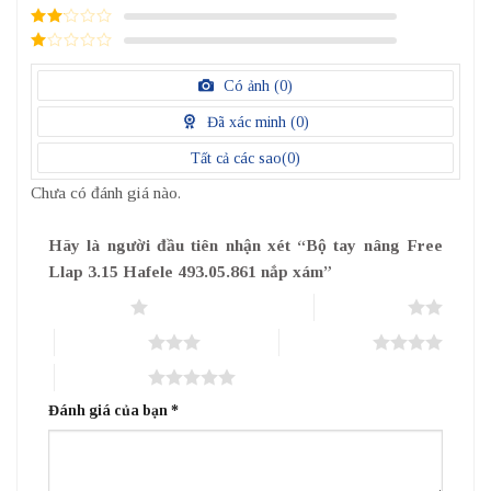
điểm
3
/ 5
điểm
2
/
5
1
điểm
/
Có ảnh (
0
)
5
điểm
Đã xác minh (
0
)
Tất cả các sao(
0
)
Chưa có đánh giá nào.
Hãy là người đầu tiên nhận xét “Bộ tay nâng Free
Llap 3.15 Hafele 493.05.861 nắp xám”
1 trên 5 sao
2 trên 5 sao
3 trên 5 sao
4 trên 5 sao
5 trên 5 sao
Đánh giá của bạn
*