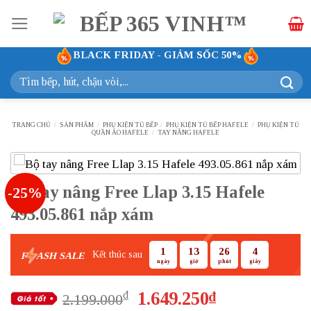
Bỏ
qua
nội
BLACK FRIDAY - GIẢM SỐC 50%
dung
Tìm
kiếm:
TRANG CHỦ
/
SẢN PHẨM
/
PHỤ KIỆN TỦ BẾP
/
PHỤ KIỆN TỦ BẾP HAFELE
/
PHỤ KIỆN TỦ
QUẦN ÁO HAFELE
/
TAY NÂNG HAFELE
Bộ tay nâng Free Llap 3.15 Hafele
-25%
493.05.861 nắp xám
1
13
26
3
Kết thúc sau
F
ASH SALE
ngày
giờ
phút
giây
Giá
Giá
1.649.250
₫
₫
2.199.000