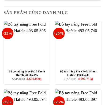
SẢN PHẨM CÙNG DANH MỤC
-35%
-25%
Bộ tay nâng Free Fold Short
Bộ tay nâng Free Fold Short
Hafele 493.05.895
Hafele 493.05.740
Giá
Giá
Giá
Giá
3.600.000
₫
4.992.750
₫
5.515.000
₫
6.657.000
₫
gốc
hiện
gốc
hiện
là:
tại
là:
tại
5.515.000₫.
là:
6.657.000₫.
là:
3.600.000₫.
4.992.750₫
-25%
-25%