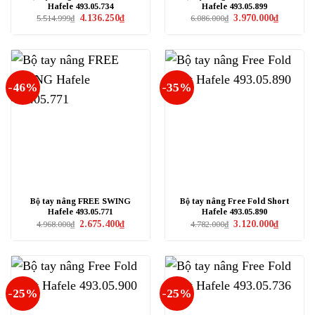
Hafele 493.05.734
Hafele 493.05.899
Giá
Giá
Giá
Giá
4.136.250
₫
3.970.000
₫
5.514.999
₫
6.086.000
₫
gốc
hiện
gốc
hiện
là:
tại
là:
tại
5.514.999₫.
là:
6.086.000₫.
là:
4.136.250₫.
3.970.000₫
-46%
-35%
Bộ tay nâng FREE SWING
Bộ tay nâng Free Fold Short
Hafele 493.05.771
Hafele 493.05.890
Giá
Giá
Giá
Giá
2.675.400
₫
3.120.000
₫
4.968.000
₫
4.782.000
₫
gốc
hiện
gốc
hiện
là:
tại
là:
tại
4.968.000₫.
là:
4.782.000₫.
là:
2.675.400₫.
3.120.000₫
-25%
-25%