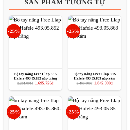
SẢN PHẨM TƯƠNG TỰ
-25%
-25%
Bộ tay nâng Free Llap 3.15
Bộ tay nâng Free Llap 3.15
Hafele 493.05.852 nắp trắng
Hafele 493.05.863 nắp xám
Giá
Giá
Giá
Giá
1.695.750
₫
1.845.000
₫
2.261.001
₫
2.460.000
₫
gốc
hiện
gốc
hiện
là:
tại
là:
tại
2.261.001₫.
là:
2.460.000₫.
là:
1.695.750₫.
1.845.000₫.
-25%
-25%