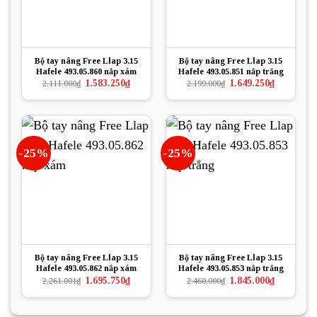
Bộ tay nâng Free Llap 3.15
Bộ tay nâng Free Llap 3.15
Hafele 493.05.860 nắp xám
Hafele 493.05.851 nắp trắng
Giá
Giá
Giá
Giá
1.583.250
₫
1.649.250
₫
2.111.000
₫
2.199.000
₫
gốc
hiện
gốc
hiện
là:
tại
là:
tại
2.111.000₫.
là:
2.199.000₫.
là:
1.583.250₫.
1.649.250₫.
-25%
-25%
Bộ tay nâng Free Llap 3.15
Bộ tay nâng Free Llap 3.15
Hafele 493.05.862 nắp xám
Hafele 493.05.853 nắp trắng
Giá
Giá
Giá
Giá
1.695.750
₫
1.845.000
₫
2.261.001
₫
2.460.000
₫
gốc
hiện
gốc
hiện
là:
tại
là:
tại
2.261.001₫.
là:
2.460.000₫.
là:
1.695.750₫.
1.845.000₫.