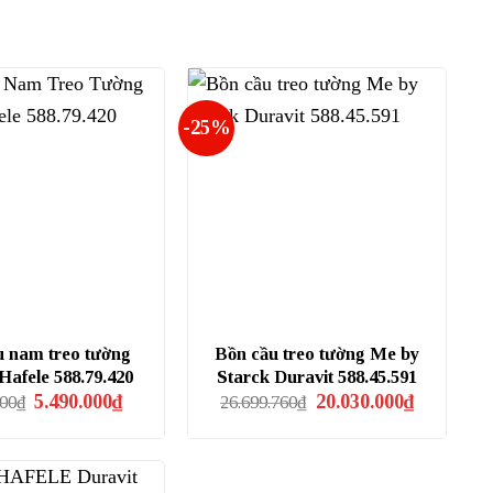
-25%
u nam treo tường
Bồn cầu treo tường Me by
afele 588.79.420
Starck Duravit 588.45.591
Giá
Giá
Giá
Giá
5.490.000
₫
20.030.000
₫
100
₫
26.699.760
₫
gốc
hiện
gốc
hiện
là:
tại
là:
tại
8.483.100₫.
là:
26.699.760₫.
là:
5.490.000₫.
20.030.000