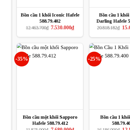
Bồn cầu 1 khối Iconic Hafele
Bồn cầu 1 khố
588.79.402
Darling Hafele 5
Giá
Giá
Giá
7.530.000
₫
15.
12.463.700
₫
20.818.182
₫
gốc
hiện
gốc
là:
tại
là:
12.463.700₫.
là:
20.8
7.530.000₫.
-35%
-25%
Bồn cầu một khối Sapporo
Bồn cầu 1 khối
Hafele 588.79.412
588.79.4
Giá
Giá
Giá
7.680.000
₫
12.
11.875.000
₫
16.186.900
₫