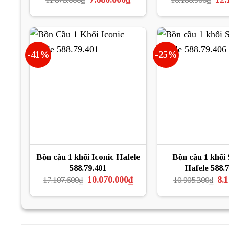
gốc
hiện
gốc
là:
tại
là:
11.875.000₫.
là:
16.1
7.680.000₫.
-41%
-25%
Bồn cầu 1 khối Iconic Hafele
Bồn cầu 1 khố
588.79.401
Hafele 588.7
Giá
Giá
Gi
10.070.000
₫
8.
17.107.600
₫
10.905.300
₫
gốc
hiện
gố
là:
tại
là:
17.107.600₫.
là:
10.
10.070.000₫.