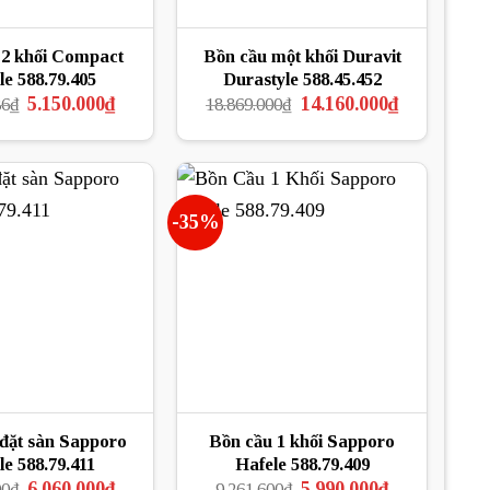
 2 khối Compact
Bồn cầu một khối Duravit
le 588.79.405
Durastyle 588.45.452
Giá
Giá
Giá
Giá
5.150.000
₫
14.160.000
₫
36
₫
18.869.000
₫
gốc
hiện
gốc
hiện
là:
tại
là:
tại
6.863.636₫.
là:
18.869.000₫.
là:
5.150.000₫.
14.160.000₫.
-35%
 đặt sàn Sapporo
Bồn cầu 1 khối Sapporo
le 588.79.411
Hafele 588.79.409
Giá
Giá
Giá
Giá
6.060.000
₫
5.990.000
₫
00
₫
9.261.600
₫