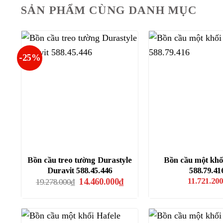
SẢN PHẨM CÙNG DANH MỤC
-25%
Bồn cầu treo tường Durastyle
Bồn cầu một khố
Duravit 588.45.446
588.79.41
Giá
Giá
11.721.200
14.460.000
₫
19.278.000
₫
gốc
hiện
là:
tại
19.278.000₫.
là:
14.460.000₫.