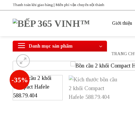
Bỏ
Thanh toán khi giao hàng | Miễn phí vận chuyển nội thành
qua
nội
Giới thiệu
dung
Danh mục sản phẩm
TRANG CH
-35%