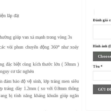
1 trên 5 sa
4 trên 5 
ện lắp đặt
Đánh giá 
hường giúp van xả mạnh trong vòng 3s
Hình ảnh (D
 các vòi phun chuyển động 360° như xoáy
Choose
ng đặc biệt cùng kích thước lớn ( 50mm )
Tên
*
m nguy cơ tắc nghẽn
n đảm bảo độ vệ sinh, lớp tráng men siêu
lớp tráng dày 1.2mm ( so với 0.8mm thông
rang bị tính năng kháng khuẩn giúp ngăn