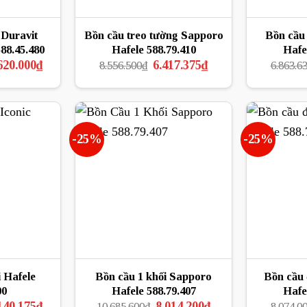
i Duravit
Bồn cầu treo tường Sapporo
Bồn cầu
88.45.480
Hafele 588.79.410
Hafe
Giá
Giá
Giá
620.000
₫
6.417.375
₫
8.556.500
₫
6.863.6
hiện
gốc
hiện
tại
là:
tại
18.182₫.
là:
8.556.500₫.
là:
15.620.000₫.
6.417.375₫.
-25%
-25%
 Hafele
Bồn cầu 1 khối Sapporo
Bồn cầu
00
Hafele 588.79.407
Hafe
Giá
Giá
Giá
140.175
₫
8.014.200
₫
10.685.600
₫
8.074.0