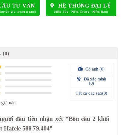
CẦU TƯ VẤN
HỆ THỐNG ĐẠI LÝ
 (0)
Có ảnh (
0
)
Đã xác minh
(
0
)
Tất cả các sao(
0
)
 giá nào.
gười đầu tiên nhận xét “Bồn cầu 2 khối
 Hafele 588.79.404”