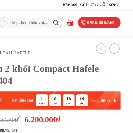
BẾP 365 - GIỮ LỬA CUỘC SỐNG!
Tìm
0936.080.365
kiếm:
N CẦU HAFELE
̀u 2 khối Compact Hafele
404
1
6
18
17
E
Kết thúc sau
Đang diễn ra
ngày
giờ
phút
giây
Giá
Giá
₫
6.200.000
₫
574.800
gốc
hiện
88.79.404