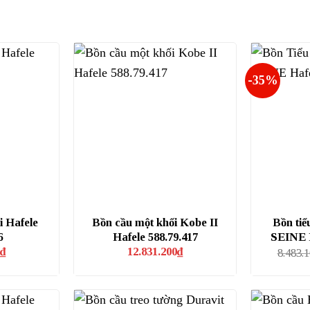
-35%
i Hafele
Bồn cầu một khối Kobe II
Bồn tiể
6
Hafele 588.79.417
SEINE H
₫
12.831.200
₫
8.483.