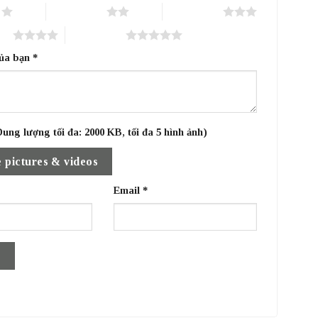
o
2 trên 5 sao
3 trên 5 sao
sao
5 trên 5 sao
của bạn
*
ung lượng tối đa: 2000 KB, tối đa 5 hình ảnh)
 pictures & videos
Email
*