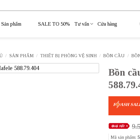
Sản phẩm
SALE TO 50%
Tư vấn
Cửa hàng
Ủ
/
SẢN PHẨM
/
THIẾT BỊ PHÒNG VỆ SINH
/
BỒN CẦU
/
BỒ
Bồn câ
588.79.
F
ASH SAL
9.
Mã sản phẩm:
5