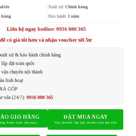
là:
tại
9.574.800₫.
là:
afele
Xuất xứ:
Chính hãng
6.200.000₫.
 hàng
Bảo hành:
1 năm
Liên hệ ngay
hotline: 0936 080 365
để có giá tốt hơn và nhận voucher tới 5tr
xuất xứ & bảo hành chính hãng
lắp đặt toàn quốc
 vận chuyển nội thành
án linh hoạt
TRẢ GÓP
ư vấn (24/7):
0936 080 365
ÀO GIỎ HÀNG
ĐẶT MUA NGAY