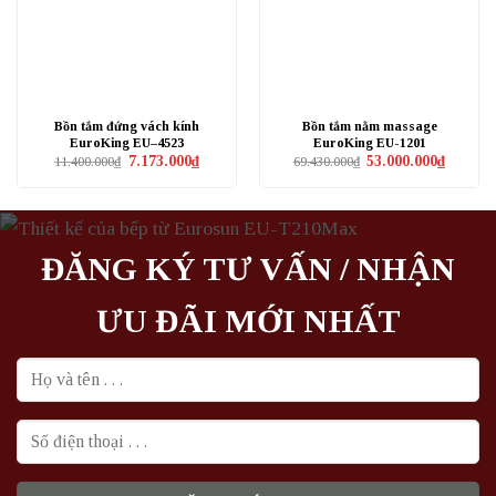
Bồn tắm đứng vách kính
Bồn tắm nằm massage
EuroKing EU–4523
EuroKing EU-1201
Giá
Giá
Giá
Giá
7.173.000
₫
53.000.000
₫
11.400.000
₫
69.430.000
₫
gốc
hiện
gốc
hiện
là:
tại
là:
tại
11.400.000₫.
là:
69.430.000₫.
là:
7.173.000₫.
53.000.0
ĐĂNG KÝ TƯ VẤN / NHẬN
ƯU ĐÃI MỚI NHẤT