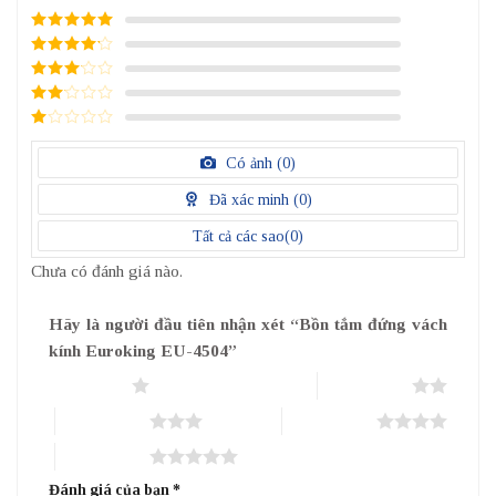
5
/ 5 điểm
4
/ 5
điểm
3
/ 5
điểm
2
/
5
1
điểm
/
Có ảnh (
0
)
5
điểm
Đã xác minh (
0
)
Tất cả các sao(
0
)
Chưa có đánh giá nào.
Hãy là người đầu tiên nhận xét “Bồn tắm đứng vách
kính Euroking EU-4504”
1 trên 5 sao
2 trên 5 sao
3 trên 5 sao
4 trên 5 sao
5 trên 5 sao
Đánh giá của bạn
*