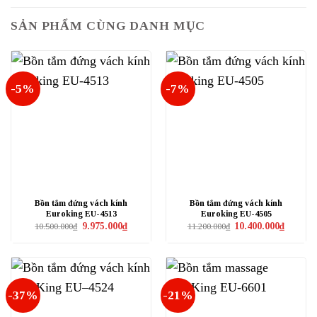
SẢN PHẨM CÙNG DANH MỤC
-5%
-7%
Bồn tắm đứng vách kính
Bồn tắm đứng vách kính
Euroking EU-4513
Euroking EU-4505
Giá
Giá
Giá
Giá
9.975.000
₫
10.400.000
₫
10.500.000
₫
11.200.000
₫
gốc
hiện
gốc
hiện
là:
tại
là:
tại
10.500.000₫.
là:
11.200.000₫.
là:
9.975.000₫.
10.400.0
-37%
-21%