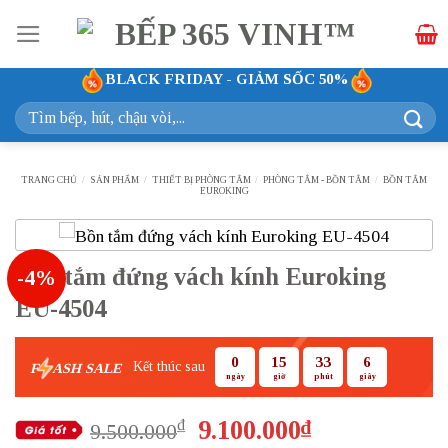
Bỏ
qua
nội
BLACK FRIDAY - GIẢM SỐC 50%
dung
Tìm
kiếm:
TRANG CHỦ
/
SẢN PHẨM
/
THIẾT BỊ PHÒNG TẮM
/
PHÒNG TẮM - BỒN TẮM
/
BỒN TẮM
EUROKING
Bồn tắm đứng vách kính Euroking
-4%
EU-4504
0
15
33
6
Kết thúc sau
F
ASH SALE
ngày
giờ
phút
giây
Giá
Giá
9.100.000
₫
₫
9.500.000