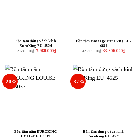
Bồn tắm đứng vách kính
Bồn tắm massage EuroKing EU-
EuroKing EU–4524
6601
Giá
Giá
Giá
Giá
7.980.000
₫
33.800.000
₫
12.680.000
₫
42.718.000
₫
gốc
hiện
gốc
hiện
là:
tại
là:
tại
12.680.000₫.
là:
42.718.000₫.
là:
7.980.000₫.
33.800.0
-20%
-37%
Bồn tắm nằm EUROKING
Bồn tắm đứng vách kính
LOUISE EU-6037
EuroKing EU–4525