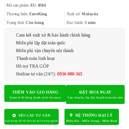
gốc
hiện
Mã sản phẩm:
EU-4504
là:
tại
9.500.000₫.
là:
Thương hiệu:
EuroKing
Xuất xứ:
Malaysia
9.100.000₫.
Trạng thái:
Còn hàng
Bảo hành:
3 năm
Cam kết xuất xứ & bảo hành chính hãng
Miễn phí lắp đặt toàn quốc
Miễn phí vận chuyển nội thành
Thanh toán linh hoạt
Hỗ trợ TRẢ GÓP
Hotline tư vấn (24/7):
0936 080 365
THÊM VÀO GIỎ HÀNG
ĐẶT MUA NGAY
HỆ THỐNG ĐẠI LÝ
YÊU CẦU TƯ VẤN