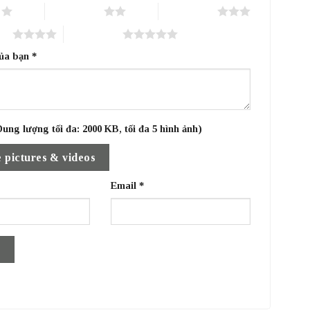
o
2 trên 5 sao
3 trên 5 sao
sao
5 trên 5 sao
của bạn
*
ung lượng tối đa: 2000 KB, tối đa 5 hình ảnh)
 pictures & videos
Email
*