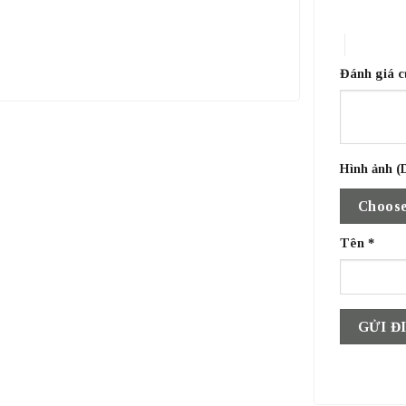
1 trên 5 sa
4 trên 5 
Đánh giá 
Hình ảnh (D
Choose
Tên
*