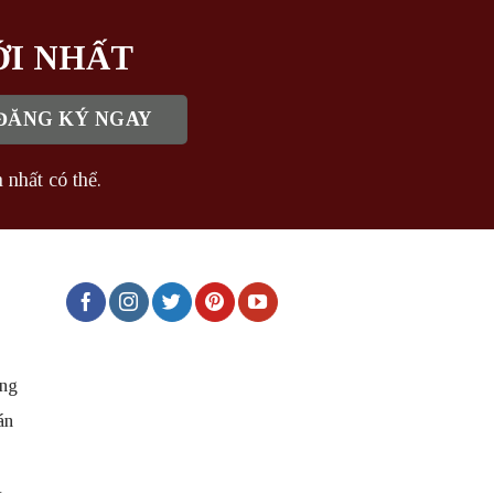
ỚI NHẤT
 nhất có thể.
ng
án
t