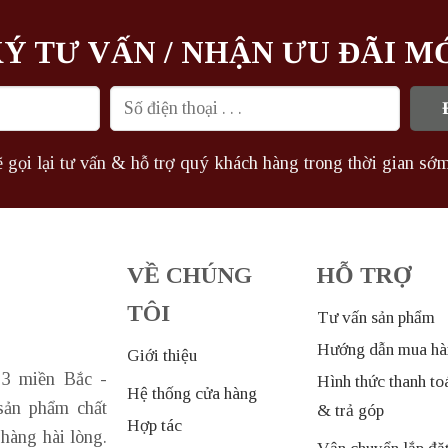
10.420.000₫.
Ý TƯ VẤN / NHẬN ƯU ĐÃI M
 gọi lại tư vấn & hỗ trợ quý khách hàng trong thời gian sớm
VỀ CHÚNG
HỖ TRỢ
TÔI
Tư vấn sản phẩm
Hướng dẫn mua hà
Giới thiệu
 3 miền Bắc -
Hình thức thanh to
Hệ thống cửa hàng
sản phẩm chất
& trả góp
Hợp tác
hàng hài lòng.
Vận chuyển lắp đặ