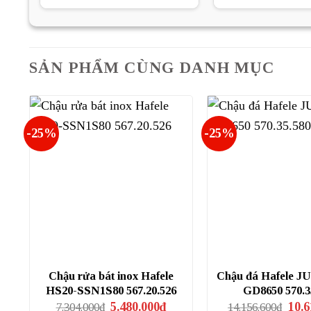
là:
tại
là:
13.682.900₫.
là:
12.
9.170.000₫.
SẢN PHẨM CÙNG DANH MỤC
-25%
-25%
Chậu rửa bát inox Hafele
Chậu đá Hafele J
HS20-SSN1S80 567.20.526
GD8650 570.3
Giá
Giá
Giá
5.480.000
₫
10.6
7.304.000
₫
14.156.600
₫