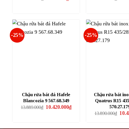
gốc
hiện
gốc
là:
tại
là:
7.304.000₫.
là:
14.15
5.480.000₫.
-25%
-25%
Chậu rửa bát đá Hafele
Chậu rửa bát ino
Blancozia 9 567.68.349
Quatrus R15 435
Giá
Giá
570.27.17
10.420.000
₫
13.889.000
₫
gốc
hiện
Giá
10.4
13.890.000
₫
là:
tại
gốc
13.889.000₫.
là:
là:
10.420.000₫.
13.89