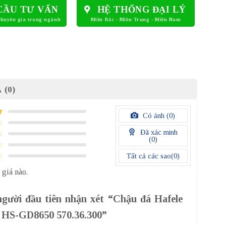
CẦU TƯ VẤN
HỆ THỐNG ĐẠI LÝ
 (0)
Có ảnh (
0
)
Đã xác minh
(
0
)
Tất cả các sao(
0
)
 giá nào.
người đầu tiên nhận xét “Chậu đá Hafele
HS-GD8650 570.36.300”