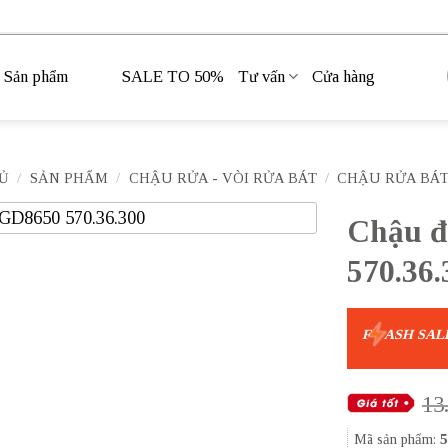
Sản phẩm
SALE TO 50%
Tư vấn
Cửa hàng
Ủ
/
SẢN PHẨM
/
CHẬU RỬA - VÒI RỬA BÁT
/
CHẬU RỬA BÁ
Chậu đ
570.36.
F
ASH SAL
13
Mã sản phẩm:
5