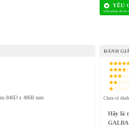
YÊU 
ĐÁNH GIÁ
5
/ 5 điểm
4
/ 5
điểm
3
/ 5
điểm
2
/
5
1
điểm
p âm 846D x 486R mm
Chưa có đánh
/
5
điểm
Hãy là 
GALBA 