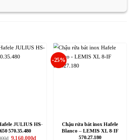
-25%
Hafele JULIUS HS-
Chậu rửa bát inox Hafele
50 570.35.480
Blanco – LEMIS XL 8-IF
Giá
Giá
570.27.180
9.160.000
₫
000
₫