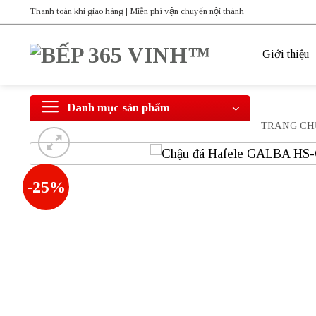
Bỏ
Thanh toán khi giao hàng | Miễn phí vận chuyển nội thành
qua
nội
Giới thiệu
dung
Danh mục sản phẩm
TRANG CH
-25%