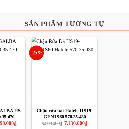
SẢN PHẨM TƯƠNG TỰ
-25%
GALBA HS-
Chậu rửa bát Hafele HS19-
.35.470
GEN1S60 570.35.430
Giá
Giá
Giá
690.000
₫
7.130.000
₫
9.504.000
₫
hiện
gốc
hiện