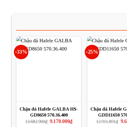
-33%
-25%
Chậu đá Hafele GALBA HS-
Chậu đá Hafele 
GD8650 570.36.400
GDD11650 570
Giá
Giá
Giá
9.170.000
₫
9.
13.682.900
₫
12.911.891
₫
gốc
hiện
gốc