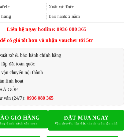
là:
tại
13.682.900₫.
là:
afele
Xuất xứ:
Đức
10.262.175₫.
 hàng
Bảo hành:
2 năm
Liên hệ ngay
hotline: 0936 080 365
để có giá tốt hơn và nhận voucher tới 5tr
xuất xứ & bảo hành chính hãng
lắp đặt toàn quốc
 vận chuyển nội thành
án linh hoạt
TRẢ GÓP
ư vấn (24/7):
0936 080 365
ÀO GIỎ HÀNG
ĐẶT MUA NGAY