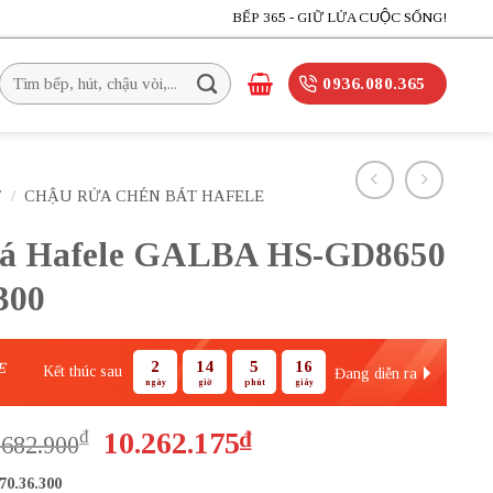
BẾP 365 - GIỮ LỬA CUỘC SỐNG!
Tìm
0936.080.365
kiếm:
T
/
CHẬU RỬA CHÉN BÁT HAFELE
á Hafele GALBA HS-GD8650
300
2
14
5
16
E
Kết thúc sau
Đang diễn ra
ngày
giờ
phút
giây
Giá
Giá
₫
10.262.175
₫
.682.900
gốc
hiện
70.36.300