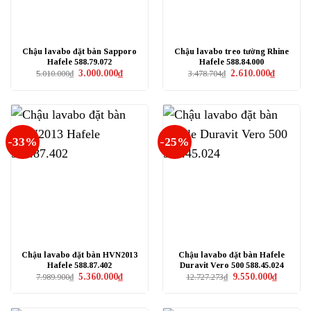
Chậu lavabo đặt bàn Sapporo
Chậu lavabo treo tường Rhine
Hafele 588.79.072
Hafele 588.84.000
Giá
Giá
Giá
Giá
3.000.000
₫
2.610.000
₫
5.010.000
₫
3.478.704
₫
gốc
hiện
gốc
hiện
là:
tại
là:
tại
5.010.000₫.
là:
3.478.704₫.
là:
3.000.000₫.
2.610.000₫
-33%
-25%
Chậu lavabo đặt bàn HVN2013
Chậu lavabo đặt bàn Hafele
Hafele 588.87.402
Duravit Vero 500 588.45.024
Giá
Giá
Giá
Giá
5.360.000
₫
9.550.000
₫
7.989.900
₫
12.727.273
₫
gốc
hiện
gốc
hiện
là:
tại
là:
tại
7.989.900₫.
là:
12.727.273₫.
là:
5.360.000₫.
9.550.000