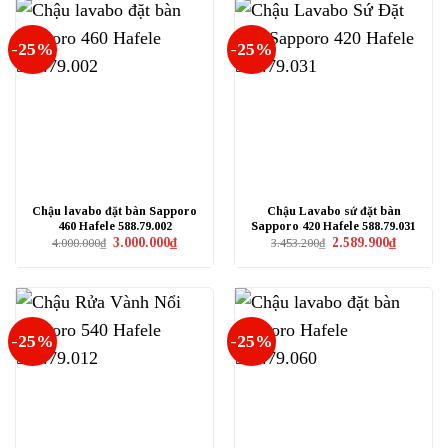
-25%
-25%
Chậu lavabo đặt bàn Sapporo
Chậu Lavabo sứ đặt bàn
460 Hafele 588.79.002
Sapporo 420 Hafele 588.79.031
Giá
Giá
Giá
Giá
3.000.000
₫
2.589.900
₫
4.000.000
₫
3.453.200
₫
gốc
hiện
gốc
hiện
là:
tại
là:
tại
4.000.000₫.
là:
3.453.200₫.
là:
3.000.000₫.
2.589.900₫
-25%
-25%