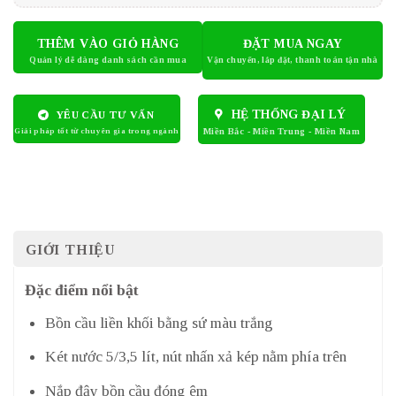
THÊM VÀO GIỎ HÀNG
ĐẶT MUA NGAY
HỆ THỐNG ĐẠI LÝ
YÊU CẦU TƯ VẤN
GIỚI THIỆU
Đặc điểm nổi bật
Bồn cầu liền khối bằng sứ màu trắng
Két nước 5/3,5 lít, nút nhấn xả kép nằm phía trên
Nắp đậy bồn cầu đóng êm