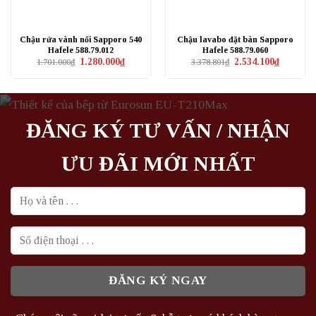
Chậu rửa vành nổi Sapporo 540
Chậu lavabo đặt bàn Sapporo
Hafele 588.79.012
Hafele 588.79.060
Giá
Giá
Giá
Giá
1.280.000
₫
2.534.100
₫
1.701.000
₫
3.378.801
₫
gốc
hiện
gốc
hiện
là:
tại
là:
tại
1.701.000₫.
là:
3.378.801₫.
là:
1.280.000₫.
2.534.100₫
ĐĂNG KÝ TƯ VẤN / NHẬN
ƯU ĐÃI MỚI NHẤT