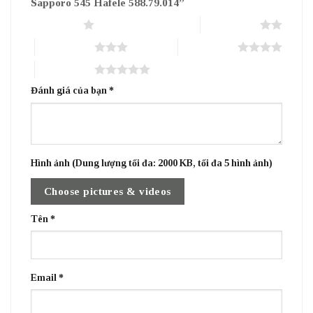
Sapporo 545 Hafele 588.79.014”
1 trên 5 sao
2 trên 5 sao
3 trên 5 sao
4 trên 5 sao
5 trên 5 sao
Đánh giá của bạn
*
Hình ảnh (Dung lượng tối đa: 2000 KB, tối đa 5 hình ảnh)
Choose pictures & videos
Tên
*
Email
*