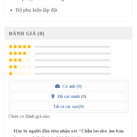
Bộ phụ kiện lắp đặt
ĐÁNH GIÁ (0)
5
/ 5 điểm
4
/ 5
điểm
3
/ 5
điểm
2
/
5
1
điểm
/
Có ảnh (
0
)
5
điểm
Đã xác minh (
0
)
Tất cả các sao(
0
)
Chưa có đánh giá nào.
Hãy là người đầu tiên nhận xét “Chậu lavabo âm bàn