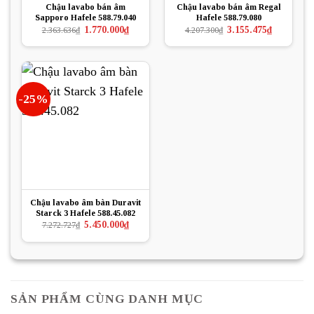
Chậu lavabo bán âm
Chậu lavabo bán âm Regal
Sapporo Hafele 588.79.040
Hafele 588.79.080
Giá
Giá
Giá
Giá
1.770.000
₫
3.155.475
₫
2.363.636
₫
4.207.300
₫
gốc
hiện
gốc
hiện
là:
tại
là:
tại
2.363.636₫.
là:
4.207.300₫.
là:
1.770.000₫.
3.155.475₫.
-25%
Chậu lavabo âm bàn Duravit
Starck 3 Hafele 588.45.082
Giá
Giá
5.450.000
₫
7.272.727
₫
gốc
hiện
là:
tại
7.272.727₫.
là:
5.450.000₫.
SẢN PHẨM CÙNG DANH MỤC