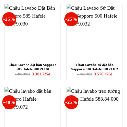
-25%
-25%
Chậu Lavabo đặt bàn Sapporo
Chậu Lavabo sứ đặt bàn
585 Hafele 588.79.030
Sapporo 500 Hafele 588.79.032
Giá
Giá
Giá
Giá
3.301.725
₫
3.570.450
₫
4.402.300
₫
4.760.600
₫
gốc
hiện
gốc
hiện
là:
tại
là:
tại
4.402.300₫.
là:
4.760.600₫.
là:
3.301.725₫.
3.570.450₫
-40%
-25%