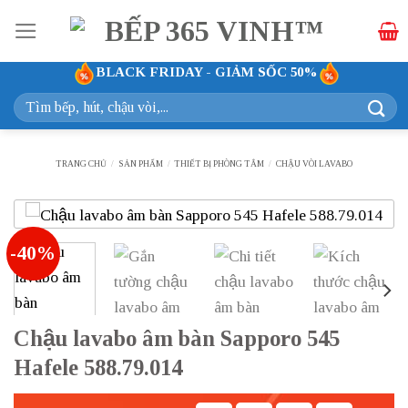
Bỏ
qua
nội
BLACK FRIDAY - GIẢM SỐC 50%
dung
Tìm
kiếm:
TRANG CHỦ
/
SẢN PHẨM
/
THIẾT BỊ PHÒNG TẮM
/
CHẬU VÒI LAVABO
-40%
Chậu lavabo âm bàn Sapporo 545
Hafele 588.79.014