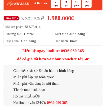
2
3
48
27
Kết thúc sau
F
ASH SALE
ngày
giờ
phút
giây
Giá
Giá
1.980.000
₫
₫
3.302.500
gốc
hiện
Mã sản phẩm:
588.79.014
là:
tại
3.302.500₫.
là:
Thương hiệu:
Hafele
Xuất xứ:
Chính hãng
1.980.000₫.
Trạng thái:
Còn hàng
Bảo hành:
1năm
Liên hệ ngay
hotline: 0936 080 365
để có giá tốt hơn và nhận voucher tới 5tr
Cam kết xuất xứ & bảo hành chính hãng
Miễn phí lắp đặt toàn quốc
Miễn phí vận chuyển nội thành
Thanh toán linh hoạt
Hỗ trợ TRẢ GÓP
Hotline tư vấn (24/7):
0936 080 365