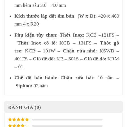
mm hèm sâu 3.8 – 4.0 mm
Kích thước lắp đặt âm bàn (W x D):
420 x 460
mm 4 x R20
Phụ kiện tùy chọn: Thớt Inox:
KCB –121FS –
Thớt Inox có lỗ:
KCB – 131FS –
Thớt gỗ
tre:
KCB – 101W –
Chậu rửa nhỏ:
KSWB –
401FS –
Giỏ để đồ:
KB – 601S –
Giá để đồ:
KRM
– 01
Chế độ bảo hành: Chậu rửa bát:
10 năm –
Siphon:
03 năm
ĐÁNH GIÁ (0)
5
/ 5 điểm