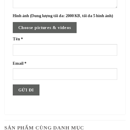
Hình ảnh (Dung lượng tối đa: 2000 KB, tối đa 5 hình ảnh)
Choose pictures & videos
Tên
*
Email
*
SẢN PHẨM CÙNG DANH MỤC