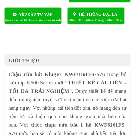
HỆ THỐNG ĐẠI LÝ
YÊU CẦU TƯ VẤN
GIỚI THIỆU
Chậu rửa bát Kluger KWF8161FS-S76
trong bộ
sưu tập K600 Series mới
“THIẾT KẾ CẢI TIẾN –
TỐI ĐA TRẢI NGHIỆM”.
Được thiết kế để mang
đến trải nghiệm tuyệt vời và thuận tiện cho việc rửa bát
hàng ngày. Với những cải tiến đột phá, nó mang đến sự
tiện lợi và hiệu quả cho không gian nhà bếp của
bạn. Với chiếc
chậu rửa bát 1 hố KWF8161FS-
S76
mới, bạn sẽ có một không gian nhà bếp tiện lợi,