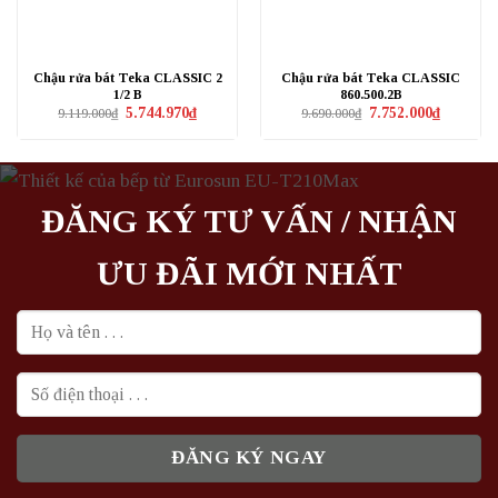
Chậu rửa bát Teka CLASSIC 2
Chậu rửa bát Teka CLASSIC
1/2 B
860.500.2B
Giá
Giá
Giá
Giá
5.744.970
₫
7.752.000
₫
9.119.000
₫
9.690.000
₫
gốc
hiện
gốc
hiện
là:
tại
là:
tại
9.119.000₫.
là:
9.690.000₫.
là:
5.744.970₫.
7.752.000₫
ĐĂNG KÝ TƯ VẤN / NHẬN
ƯU ĐÃI MỚI NHẤT