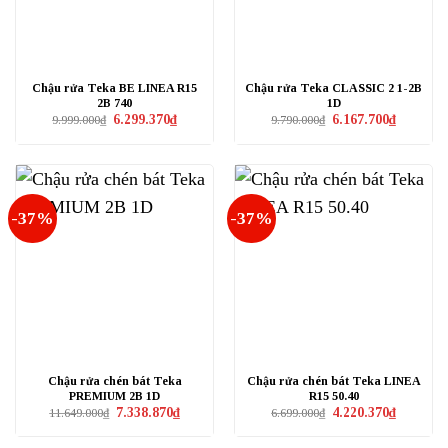
Chậu rửa Teka BE LINEA R15
Chậu rửa Teka CLASSIC 2 1-2B
2B 740
1D
Giá
Giá
Giá
Giá
6.299.370
₫
6.167.700
₫
9.999.000
₫
9.790.000
₫
gốc
hiện
gốc
hiện
là:
tại
là:
tại
9.999.000₫.
là:
9.790.000₫.
là:
6.299.370₫.
6.167.700₫
-37%
-37%
Chậu rửa chén bát Teka
Chậu rửa chén bát Teka LINEA
PREMIUM 2B 1D
R15 50.40
Giá
Giá
Giá
Giá
7.338.870
₫
4.220.370
₫
11.649.000
₫
6.699.000
₫
gốc
hiện
gốc
hiện
là:
tại
là:
tại
11.649.000₫.
là:
6.699.000₫.
là: