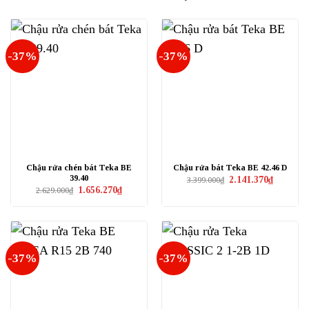
-37%
-37%
Chậu rửa chén bát Teka BE
Chậu rửa bát Teka BE 42.46 D
39.40
Giá
Giá
2.141.370
₫
3.399.000
₫
gốc
hiện
Giá
Giá
1.656.270
₫
2.629.000
₫
là:
tại
gốc
hiện
3.399.000₫.
là:
là:
tại
2.141.370₫
2.629.000₫.
là:
1.656.270₫.
-37%
-37%