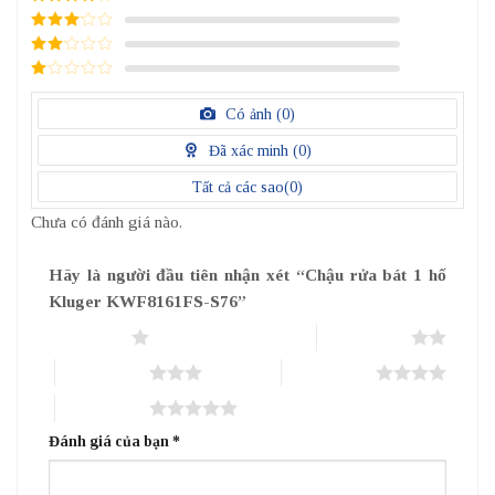
4
/ 5
điểm
3
/ 5
điểm
2
/
5
1
điểm
/
Có ảnh (
0
)
5
điểm
Đã xác minh (
0
)
Tất cả các sao(
0
)
Chưa có đánh giá nào.
Hãy là người đầu tiên nhận xét “Chậu rửa bát 1 hố
Kluger KWF8161FS-S76”
1 trên 5 sao
2 trên 5 sao
3 trên 5 sao
4 trên 5 sao
5 trên 5 sao
Đánh giá của bạn
*