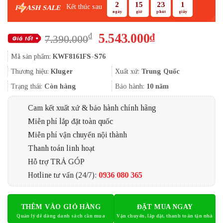
2
15
23
0
Kết thúc sau
F
ASH SALE
ngày
giờ
phút
giây
Giá
Giá
5.543.000
₫
₫
7.390.000
gốc
hiện
Mã sản phẩm:
KWF8161FS-S76
là:
tại
7.390.000₫.
là:
Thương hiệu:
Kluger
Xuất xứ:
Trung Quốc
5.543.000₫.
Trạng thái:
Còn hàng
Bảo hành:
10 năm
Cam kết xuất xứ & bảo hành chính hãng
Miễn phí lắp đặt toàn quốc
Miễn phí vận chuyển nội thành
Thanh toán linh hoạt
Hỗ trợ TRẢ GÓP
Hotline tư vấn (24/7):
0936 080 365
THÊM VÀO GIỎ HÀNG
ĐẶT MUA NGAY