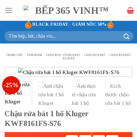
Bỏ
qua
nội
BLACK FRIDAY - GIẢM SỐC 50%
dung
Tìm
kiếm:
TRANG CHỦ
/
SẢN PHẨM
/
CHẬU RỬA - VÒI RỬA BÁT
/
CHẬU RỬA BÁT
/
CHẬU RỬA BÁT
KLUGER
-25%
Chậu rửa bát 1 hố Kluger
KWF8161FS-S76