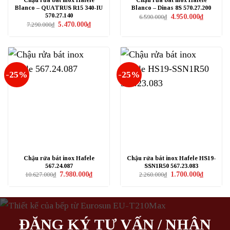
Chậu rửa bát inox Hafele
Chậu rửa bát inox Hafele
Blanco – QUATRUS R15 340-IU
Blanco – Dinas 8S 570.27.200
570.27.140
Giá
Giá
4.950.000
₫
6.590.000
₫
gốc
hiện
Giá
Giá
5.470.000
₫
7.290.000
₫
là:
tại
gốc
hiện
6.590.000₫.
là:
là:
tại
4.950.000₫
7.290.000₫.
là:
5.470.000₫.
-25%
-25%
Chậu rửa bát inox Hafele
Chậu rửa bát inox Hafele HS19-
567.24.087
SSN1R50 567.23.083
Giá
Giá
Giá
Giá
7.980.000
₫
1.700.000
₫
10.627.000
₫
2.260.000
₫
gốc
hiện
gốc
hiện
là:
tại
là:
tại
10.627.000₫.
là:
2.260.000₫.
là:
7.980.000₫.
1.700.000₫
ĐĂNG KÝ TƯ VẤN / NHẬN