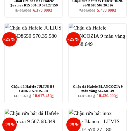
Chậu rửa bát inox Hafele
Chậu rửa bát inox Hafele HS20-
Quatrus R15 500-IU 570.27.159
SSN1S80 567.20.526
Giá
Giá
Giá
Giá
6.370.000
₫
5.480.000
₫
8.490.000
₫
7.304.000
₫
gốc
hiện
gốc
hiện
là:
tại
là:
tại
8.490.000₫.
là:
7.304.000₫.
là:
6.370.000₫.
5.480.000₫
-25%
-25%
Chậu đá Hafele JULIUS HS-
Chậu đá Hafele BLANCOZIA 9
GD8650 570.35.580
màu vàng 567.68.649
Giá
Giá
Giá
Giá
10.617.450
₫
10.420.000
₫
14.156.600
₫
13.889.000
₫
gốc
hiện
gốc
hiện
là:
tại
là:
tại
14.156.600₫.
là:
13.889.000₫.
là:
10.617.450₫.
10.420.0
-25%
-25%