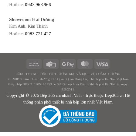
Hotline:
0943.963.966
Showroom Hải Dương
Kim Anh, Kim Thành
Hotline:
0983.721.427
CÔNG TY TNHH ĐẦU TƯ THƯƠNG MẠI VÀ DỊCH VỤ HOÀNG CƯƠNG
Số 398B Khâm Thiên, Phường Thổ Quan, Quận Đống Đa, Thành phố Hà Nội, Việt Nam
Giấy phép ĐKKD: 0105475353 do Sở Kế hoạch và Đầu tư thành phố Hà Nội cấp ngày
8/9/2011
Copyright © 2026 Bếp 365 chi nhánh Vinh - trực thuộc Bep365.vn Hệ
thống phân phối thiết bị nhà bếp lớn nhất Việt Nam