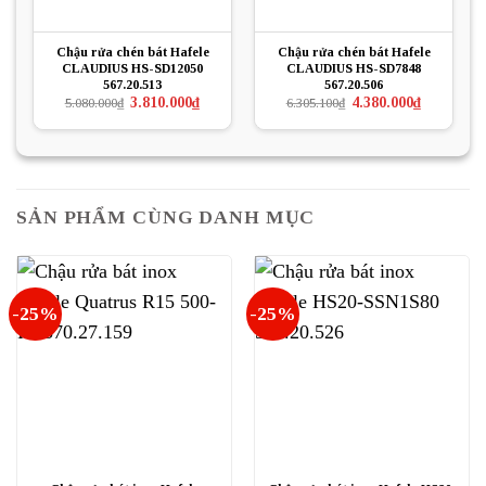
Chậu rửa chén bát Hafele
Chậu rửa chén bát Hafele
CLAUDIUS HS-SD12050
CLAUDIUS HS-SD7848
567.20.513
567.20.506
Giá
Giá
Giá
Giá
3.810.000
₫
4.380.000
₫
5.080.000
₫
6.305.100
₫
gốc
hiện
gốc
hiện
là:
tại
là:
tại
5.080.000₫.
là:
6.305.100₫.
là:
3.810.000₫.
4.380.000₫.
SẢN PHẨM CÙNG DANH MỤC
-25%
-25%