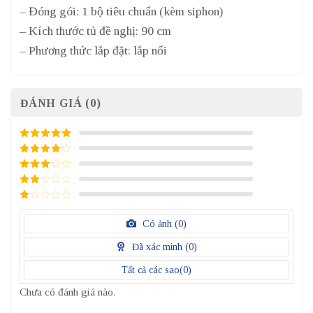
– Đóng gói: 1 bộ tiêu chuẩn (kèm siphon)
– Kích thước tủ đề nghị: 90 cm
– Phương thức lắp đặt: lắp nổi
ĐÁNH GIÁ (0)
5
/ 5 điểm
4
/ 5
điểm
3
/ 5
điểm
2
/
5
1
điểm
/
Có ảnh (
0
)
5
điểm
Đã xác minh (
0
)
Tất cả các sao(
0
)
Chưa có đánh giá nào.