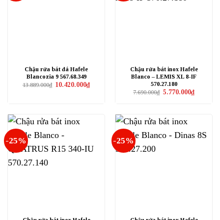
Chậu rửa bát đá Hafele
Chậu rửa bát inox Hafele
Blancozia 9 567.68.349
Blanco – LEMIS XL 8-IF
570.27.180
Giá
Giá
10.420.000
₫
13.889.000
₫
gốc
hiện
Giá
Giá
5.770.000
₫
7.690.000
₫
là:
tại
gốc
hiện
13.889.000₫.
là:
là:
tại
10.420.000₫.
7.690.000₫.
là:
5.770.000₫
-25%
-25%