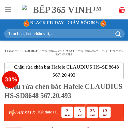
Bỏ
qua
nội
BLACK FRIDAY - GIẢM SỐC 50%
dung
Tìm
kiếm:
TRANG CHỦ
/
SẢN PHẨM
/
CHẬU RỬA - VÒI RỬA BÁT
/
CHẬU RỬA BÁT
/
CHẬU RỬA CHÉN
BÁT HAFELE
-30%
Chậu rửa chén bát Hafele CLAUDIUS
HS-SD8648 567.20.493
2
5
33
12
Kết thúc sau
F
ASH SALE
ngày
giờ
phút
giây