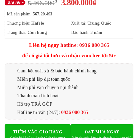
Giá
Giá
3.800.000
₫
₫
5.466.000
gốc
hiện
Mã sản phẩm:
567.20.493
là:
tại
5.466.000₫.
là:
Thương hiệu:
Hafele
Xuất xứ:
Trung Quốc
3.800.000₫.
Trạng thái:
Còn hàng
Bảo hành:
3 năm
Liên hệ ngay
hotline: 0936 080 365
để có giá tốt hơn và nhận voucher tới 5tr
Cam kết xuất xứ & bảo hành chính hãng
Miễn phí lắp đặt toàn quốc
Miễn phí vận chuyển nội thành
Thanh toán linh hoạt
Hỗ trợ TRẢ GÓP
Hotline tư vấn (24/7):
0936 080 365
THÊM VÀO GIỎ HÀNG
ĐẶT MUA NGAY