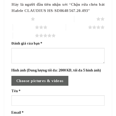
Hãy là người đầu tiên nhận xét “Chậu rửa chén bát
Hafele CLAUDIUS HS-SD8648 567.20.493”
1 trên 5 sao
2 trên 5 sao
3 trên 5 sao
4 trên 5 sao
5 trên 5 sao
Đánh giá của bạn
*
Hình ảnh (Dung lượng tối đa: 2000 KB, tối đa 5 hình ảnh)
Choose pictures & videos
Tên
*
Email
*