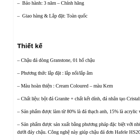
– Bảo hành: 3 năm – Chính hãng
– Giao hàng & Lắp đặt: Toàn quốc
Thiết kế
– Chậu đá dòng Granstone, 01 hố chậu
– Phương thức lắp đặt : lắp nổi/lắp âm
– Màu hoàn thiện : Cream Coloured – màu Kem
– Chất liệu: bột đá Granite + chất kết dính, đá nhân tạo Cris
– Sản phẩm được làm từ 80% là đá thạch anh, 15% là acrylic 
– Sản phẩm được sản xuất bằng phương pháp đặc biệt với nhữn
dưới đáy chậu. Công nghệ này giúp chậu đá đơn Hafele HS2