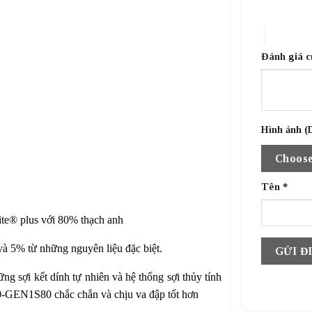
1 trên 5 sa
4 trên 5 
Đánh giá 
Hình ảnh (D
Choose
Tên
*
talite® plus với 80% thạch anh
và 5% từ những nguyên liệu đặc biệt.
g sợi kết dính tự nhiên và hệ thống sợi thủy tính
0-GEN1S80 chắc chắn và chịu va đập tốt hơn