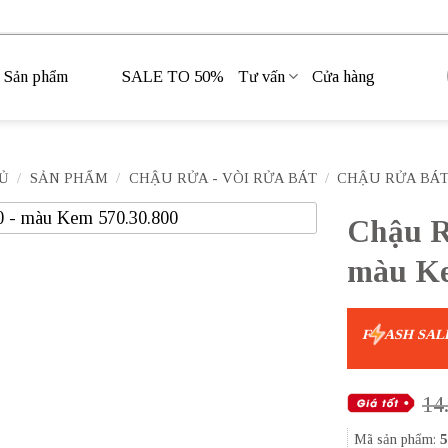
Sản phẩm
SALE TO 50%
Tư vấn
Cửa hàng
Ủ
/
SẢN PHẨM
/
CHẬU RỬA - VÒI RỬA BÁT
/
CHẬU RỬA BÁ
Chậu R
màu Ke
F
ASH SAL
14
Mã sản phẩm:
5