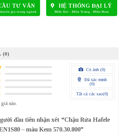
CẦU TƯ VẤN
HỆ THỐNG ĐẠI LÝ
 (0)
Có ảnh (
0
)
Đã xác minh
(
0
)
Tất cả các sao(
0
)
 giá nào.
người đầu tiên nhận xét “Chậu Rửa Hafele
N1S80 – màu Kem 570.30.800”