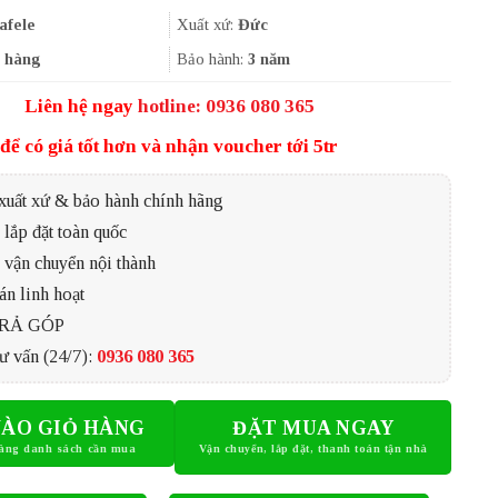
là:
tại
14.631.100₫.
là:
afele
Xuất xứ:
Đức
10.973.325₫.
 hàng
Bảo hành:
3 năm
Liên hệ ngay
hotline: 0936 080 365
để có giá tốt hơn và nhận voucher tới 5tr
xuất xứ & bảo hành chính hãng
lắp đặt toàn quốc
 vận chuyển nội thành
án linh hoạt
TRẢ GÓP
ư vấn (24/7):
0936 080 365
ÀO GIỎ HÀNG
ĐẶT MUA NGAY