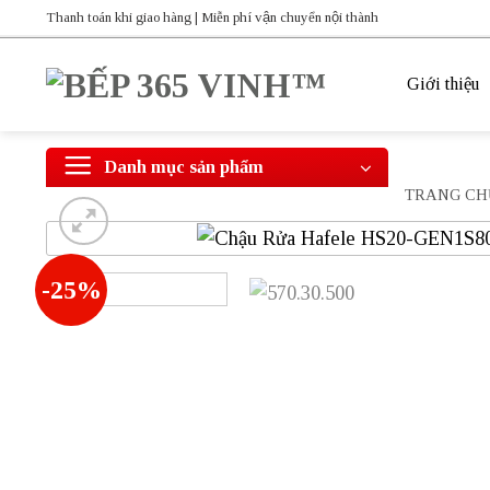
Bỏ
Thanh toán khi giao hàng | Miễn phí vận chuyển nội thành
qua
nội
Giới thiệu
dung
Danh mục sản phẩm
TRANG CH
-25%