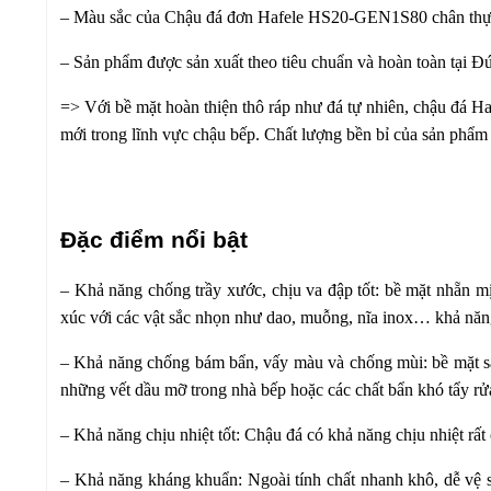
– Màu sắc của Chậu đá đơn Hafele HS20-GEN1S80 chân thực
– Sản phẩm được sản xuất theo tiêu chuẩn và hoàn toàn tại Đ
=> Với bề mặt hoàn thiện thô ráp như đá tự nhiên, chậu đá H
mới trong lĩnh vực chậu bếp. Chất lượng bền bỉ của sản phẩm 
Đặc điểm nổi bật
– Khả năng chống trầy xước, chịu va đập tốt: bề mặt nhẵn 
xúc với các vật sắc nhọn như dao, muỗng, nĩa inox… khả năn
– Khả năng chống bám bẩn, vấy màu và chống mùi: bề mặt 
những vết dầu mỡ trong nhà bếp hoặc các chất bẩn khó tẩy rửa
– Khả năng chịu nhiệt tốt: Chậu đá có khả năng chịu nhiệt rất
– Khả năng kháng khuẩn: Ngoài tính chất nhanh khô, dễ vệ s