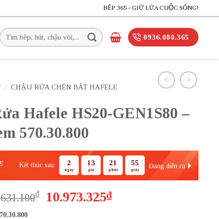
BẾP 365 - GIỮ LỬA CUỘC SỐNG!
Tìm
0936.080.365
kiếm:
T
/
CHẬU RỬA CHÉN BÁT HAFELE
ửa Hafele HS20-GEN1S80 –
m 570.30.800
2
13
21
54
E
Kết thúc sau
Đang diễn ra
ngày
giờ
phút
giây
Giá
Giá
₫
10.973.325
₫
.631.100
gốc
hiện
70.30.800