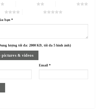
o
2 trên 5 sao
3 trên 5 sao
sao
5 trên 5 sao
của bạn
*
ung lượng tối đa: 2000 KB, tối đa 5 hình ảnh)
 pictures & videos
Email
*