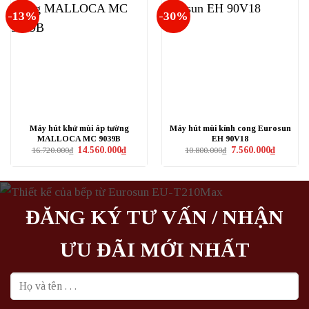
-13%
-30%
Máy hút khử mùi áp tường
Máy hút mùi kính cong Eurosun
MALLOCA MC 9039B
EH 90V18
Giá
Giá
Giá
Giá
14.560.000
₫
7.560.000
₫
16.720.000
₫
10.800.000
₫
gốc
hiện
gốc
hiện
là:
tại
là:
tại
16.720.000₫.
là:
10.800.000₫.
là:
14.560.000₫.
7.560.000
ĐĂNG KÝ TƯ VẤN / NHẬN
ƯU ĐÃI MỚI NHẤT