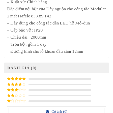
– Xuất xứ: Chính hãng
Đặc điểm nổi bật của Dây nguồn cho công tắc Modular
2 mét Hafele 833.89.142
– Dây dùng cho công tắc đèn LED hệ Mô-đun
– Cấp bảo vệ : IP20
– Chiều dài : 2000mm
– Trọn bộ : gồm 1 dây
– Đường kính cho lỗ khoan đầu cắm 12mm
ĐÁNH GIÁ (0)
5
/ 5 điểm
4
/ 5
điểm
3
/ 5
điểm
2
/
5
1
điểm
/
Có ảnh (
0
)