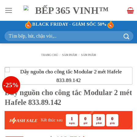
Bỏ
qua
nội
BLACK FRIDAY - GIẢM SỐC 50%
dung
Tìm
kiếm:
TRANG CHỦ
/
SẢN PHẨM
/
SẢN PHẨM
-25%
Dây nguồn cho công tắc Modular 2 mét
Hafele 833.89.142
1
0
49
59
Kết thúc sau
F
ASH SALE
ngày
giờ
phút
giây