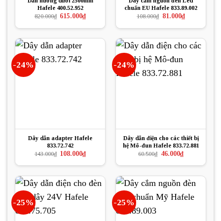
Dẫn hướng dưới 2500mm
Dây cắm nguồn đèn Led
Hafele 400.52.952
chuẩn EU Hafele 833.89.002
Giá
Giá
Giá
Giá
615.000
₫
81.000
₫
820.000
₫
108.000
₫
gốc
hiện
gốc
hiện
là:
tại
là:
tại
820.000₫.
là:
108.000₫.
là:
615.000₫.
81.000₫.
-24%
-24%
Dây dẫn adapter Hafele
Dây dẫn điện cho các thiết bị
833.72.742
hệ Mô-đun Hafele 833.72.881
Giá
Giá
Giá
Giá
108.000
₫
46.000
₫
143.000
₫
60.500
₫
gốc
hiện
gốc
hiện
là:
tại
là:
tại
143.000₫.
là:
60.500₫.
là:
108.000₫.
46.000₫.
-25%
-25%