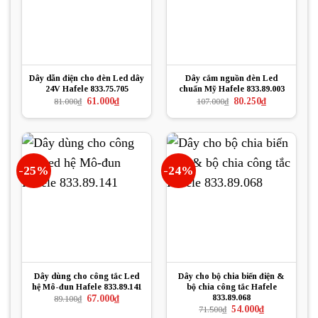
Dây dẫn điện cho đèn Led dây
Dây cắm nguồn đèn Led
24V Hafele 833.75.705
chuẩn Mỹ Hafele 833.89.003
Giá
Giá
Giá
Giá
61.000
₫
80.250
₫
81.000
₫
107.000
₫
gốc
hiện
gốc
hiện
là:
tại
là:
tại
81.000₫.
là:
107.000₫.
là:
61.000₫.
80.250₫.
-25%
-24%
Dây dùng cho công tắc Led
Dây cho bộ chia biến điện &
hệ Mô-đun Hafele 833.89.141
bộ chia công tắc Hafele
833.89.068
Giá
Giá
67.000
₫
89.100
₫
gốc
hiện
Giá
Giá
54.000
₫
71.500
₫
là:
tại
gốc
hiện