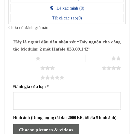
5
điểm
Đã xác minh (
0
)
Tất cả các sao(
0
)
Chưa có đánh giá nào.
Hãy là người đầu tiên nhận xét “Dây nguồn cho công
tắc Modular 2 mét Hafele 833.89.142”
1 trên 5 sao
2 trên 5 sao
3 trên 5 sao
4 trên 5 sao
5 trên 5 sao
Đánh giá của bạn
*
Hình ảnh (Dung lượng tối đa: 2000 KB, tối đa 5 hình ảnh)
Choose pictures & videos