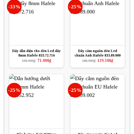
-33%
-25%
Dây dẫn điện cho đèn Led dây
Dây cắm nguồn đèn Led
8mm Hafele 833.72.716
chuẩn Anh Hafele 833.89.000
Giá
Giá
Giá
Giá
71.000
₫
139.500
₫
106.000
₫
186.000
₫
gốc
hiện
gốc
hiện
là:
tại
là:
tại
106.000₫.
là:
186.000₫.
là:
71.000₫.
139.500₫.
-25%
-25%