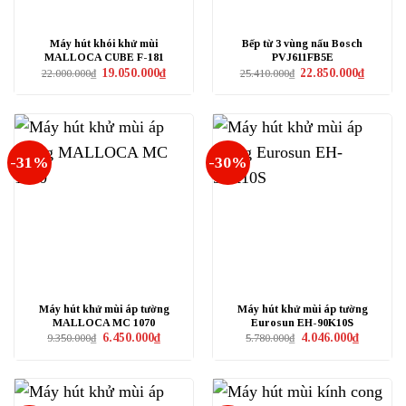
Máy hút khói khử mùi
Bếp từ 3 vùng nấu Bosch
MALLOCA CUBE F-181
PVJ611FB5E
Giá
Giá
Giá
Giá
19.050.000
₫
22.850.000
₫
22.000.000
₫
25.410.000
₫
gốc
hiện
gốc
hiện
là:
tại
là:
tại
22.000.000₫.
là:
25.410.000₫.
là:
19.050.000₫.
22.850.0
-31%
-30%
Máy hút khử mùi áp tường
Máy hút khử mùi áp tường
MALLOCA MC 1070
Eurosun EH-90K10S
Giá
Giá
Giá
Giá
6.450.000
₫
4.046.000
₫
9.350.000
₫
5.780.000
₫
gốc
hiện
gốc
hiện
là:
tại
là:
tại
9.350.000₫.
là:
5.780.000₫.
là:
6.450.000₫.
4.046.000₫