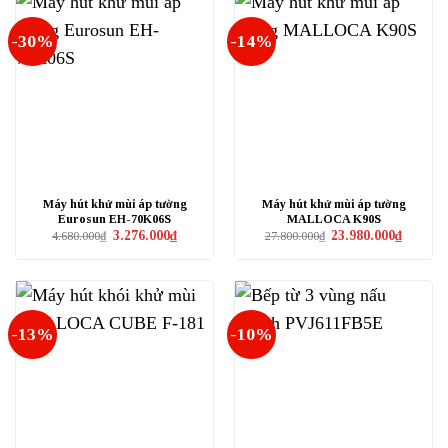
-30%
-14%
Máy hút khử mùi áp tường
Máy hút khử mùi áp tường
Eurosun EH-70K06S
MALLOCA K90S
Giá
Giá
Giá
Giá
3.276.000
₫
23.980.000
₫
4.680.000
₫
27.800.000
₫
gốc
hiện
gốc
hiện
là:
tại
là:
tại
4.680.000₫.
là:
27.800.000₫.
là:
3.276.000₫.
23.980.0
-13%
-10%