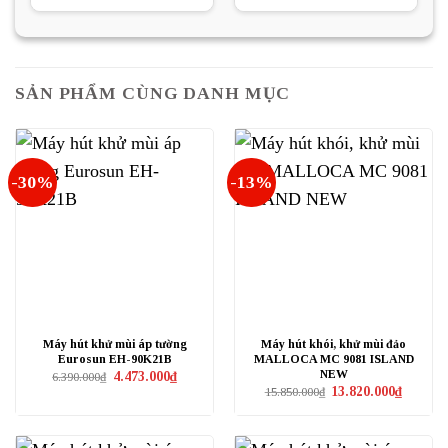
89.100₫.
là:
là:
tại
67.000₫.
71.500₫.
là:
54.000₫.
SẢN PHẨM CÙNG DANH MỤC
-30%
-13%
Máy hút khử mùi áp tường
Máy hút khói, khử mùi đảo
Eurosun EH-90K21B
MALLOCA MC 9081 ISLAND
NEW
Giá
Giá
4.473.000
₫
6.390.000
₫
gốc
hiện
Giá
Giá
13.820.000
₫
15.850.000
₫
là:
tại
gốc
hiện
6.390.000₫.
là:
là:
tại
4.473.000₫.
15.850.000₫.
là:
13.820.0