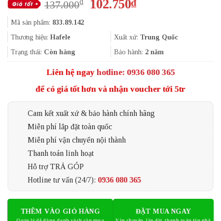
Giá
Giá
102.750
₫
₫
137.000
gốc
hiện
Mã sản phẩm:
833.89.142
là:
tại
137.000₫.
là:
Thương hiệu:
Hafele
Xuất xứ:
Trung Quốc
102.750₫.
Trạng thái:
Còn hàng
Bảo hành:
2 năm
Liên hệ ngay
hotline: 0936 080 365
để có giá tốt hơn và nhận voucher tới 5tr
Cam kết xuất xứ & bảo hành chính hãng
Miễn phí lắp đặt toàn quốc
Miễn phí vận chuyển nội thành
Thanh toán linh hoạt
Hỗ trợ TRẢ GÓP
Hotline tư vấn (24/7):
0936 080 365
THÊM VÀO GIỎ HÀNG
ĐẶT MUA NGAY