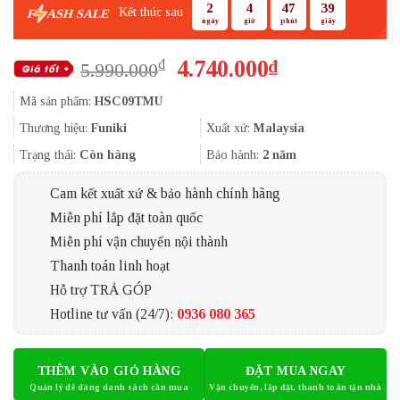
2
4
47
38
Kết thúc sau
F
ASH SALE
ngày
giờ
phút
giây
Giá
Giá
4.740.000
₫
₫
5.990.000
gốc
hiện
Mã sản phẩm:
HSC09TMU
là:
tại
5.990.000₫.
là:
Thương hiệu:
Funiki
Xuất xứ:
Malaysia
4.740.000₫.
Trạng thái:
Còn hàng
Bảo hành:
2 năm
Cam kết xuất xứ & bảo hành chính hãng
Miễn phí lắp đặt toàn quốc
Miễn phí vận chuyển nội thành
Thanh toán linh hoạt
Hỗ trợ TRẢ GÓP
Hotline tư vấn (24/7):
0936 080 365
THÊM VÀO GIỎ HÀNG
ĐẶT MUA NGAY