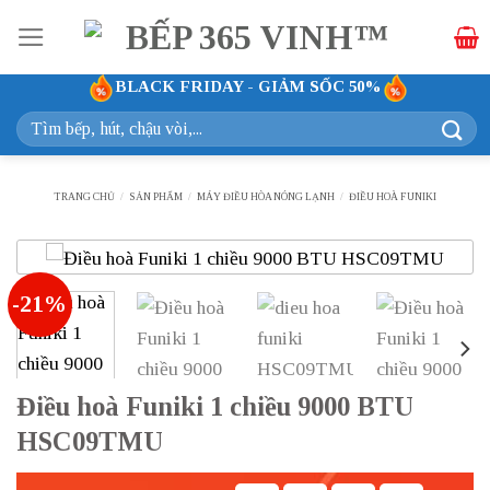
Bỏ
qua
nội
BLACK FRIDAY - GIẢM SỐC 50%
dung
Tìm
kiếm:
TRANG CHỦ
/
SẢN PHẨM
/
MÁY ĐIỀU HÒA NÓNG LẠNH
/
ĐIỀU HOÀ FUNIKI
-21%
Điều hoà Funiki 1 chiều 9000 BTU
HSC09TMU