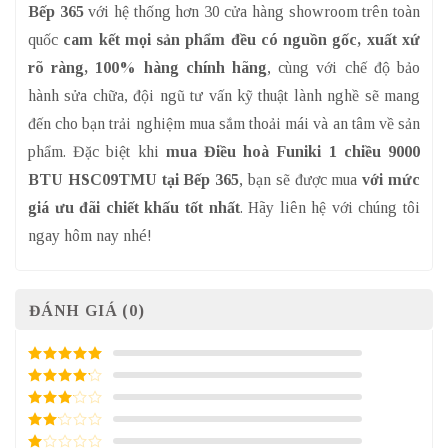
Bếp 365
với hệ thống hơn 30 cửa hàng showroom trên toàn
quốc
cam kết mọi sản phẩm đều có nguồn gốc, xuất xứ
rõ ràng, 100% hàng chính hãng
, cùng với chế độ bảo
hành sửa chữa, đội ngũ tư vấn kỹ thuật lành nghề sẽ mang
đến cho bạn trải nghiệm mua sắm thoải mái và an tâm về sản
phẩm.
Đặc biệt khi
mua Điều hoà Funiki 1 chiều 9000
BTU HSC09TMU tại Bếp 365
, bạn sẽ được mua
với mức
giá ưu đãi chiết khấu tốt nhất
. Hãy liên hệ với chúng tôi
ngay hôm nay nhé!
ĐÁNH GIÁ (0)
5
/ 5 điểm
4
/ 5
điểm
3
/ 5
điểm
2
/