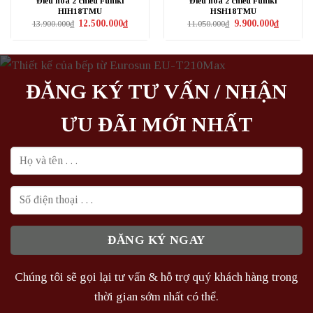
Điều hòa 2 chiều Funiki
Điều hòa 2 chiều Funiki
HIH18TMU
HSH18TMU
Giá
Giá
Giá
Giá
12.500.000
₫
9.900.000
₫
13.900.000
₫
11.050.000
₫
gốc
hiện
gốc
hiện
là:
tại
là:
tại
13.900.000₫.
là:
11.050.000₫.
là:
12.500.000₫.
9.900.000
ĐĂNG KÝ TƯ VẤN / NHẬN
ƯU ĐÃI MỚI NHẤT
Chúng tôi sẽ gọi lại tư vấn & hỗ trợ quý khách hàng trong
thời gian sớm nhất có thể.