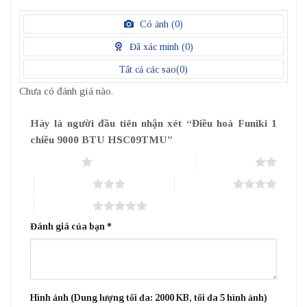
5
1
điểm
/
Có ảnh (
0
)
5
điểm
Đã xác minh (
0
)
Tất cả các sao(
0
)
Chưa có đánh giá nào.
Hãy là người đầu tiên nhận xét “Điều hoà Funiki 1
chiều 9000 BTU HSC09TMU”
1 trên 5 sao
2 trên 5 sao
3 trên 5 sao
4 trên 5 sao
5 trên 5 sao
Đánh giá của bạn
*
Hình ảnh (Dung lượng tối đa: 2000 KB, tối đa 5 hình ảnh)