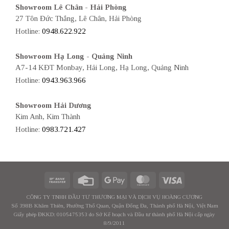
Showroom Lê Chân - Hải Phòng
27 Tôn Đức Thắng, Lê Chân, Hải Phòng
Hotline:
0948.622.922
Showroom Hạ Long - Quảng Ninh
A7-14 KĐT Monbay, Hải Long, Hạ Long, Quảng Ninh
Hotline:
0943.963.966
Showroom Hải Dương
Kim Anh, Kim Thành
Hotline:
0983.721.427
CÔNG TY TNHH ĐẦU TƯ THƯƠNG MẠI VÀ DỊCH VỤ HOÀNG CƯƠNG
Số 398B Khâm Thiên, Phường Thổ Quan, Quận Đống Đa, Thành phố Hà Nội, Việt Nam
Giấy phép ĐKKD: 0105475353 do Sở Kế hoạch và Đầu tư thành phố Hà Nội cấp ngày
8/9/2011