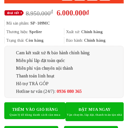
Giá
Giá
6.000.000
₫
₫
8.950.000
gốc
hiện
Mã sản phẩm:
SP-109MC
là:
tại
8.950.000₫.
là:
Thương hiệu:
Spelier
Xuất xứ:
Chính hãng
6.000.000₫.
Trạng thái:
Còn hàng
Bảo hành:
Chính hãng
Cam kết xuất xứ & bảo hành chính hãng
Miễn phí lắp đặt toàn quốc
Miễn phí vận chuyển nội thành
Thanh toán linh hoạt
Hỗ trợ TRẢ GÓP
Hotline tư vấn (24/7):
0936 080 365
THÊM VÀO GIỎ HÀNG
ĐẶT MUA NGAY