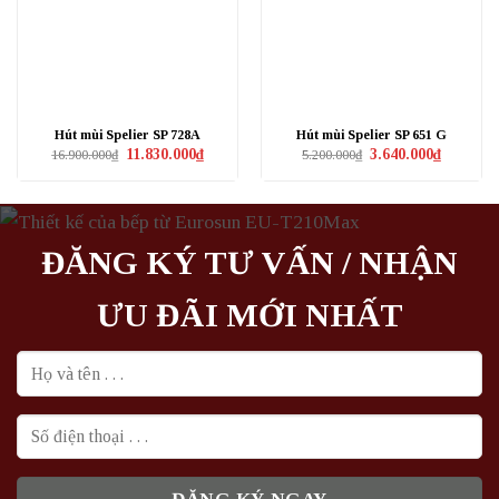
Hút mùi Spelier SP 728A
Hút mùi Spelier SP 651 G
Giá
Giá
Giá
Giá
11.830.000
₫
3.640.000
₫
16.900.000
₫
5.200.000
₫
gốc
hiện
gốc
hiện
là:
tại
là:
tại
16.900.000₫.
là:
5.200.000₫.
là:
11.830.000₫.
3.640.000₫
ĐĂNG KÝ TƯ VẤN / NHẬN
ƯU ĐÃI MỚI NHẤT