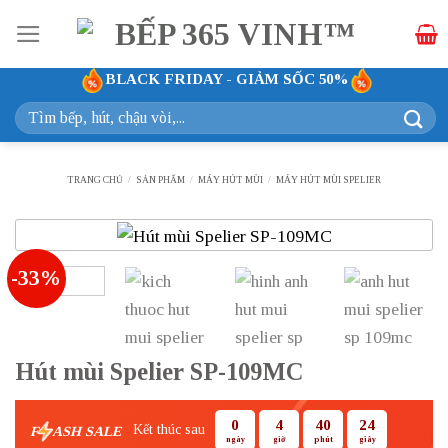
Bỏ
qua
nội
BLACK FRIDAY - GIẢM SỐC 50%
dung
Tìm
kiếm:
TRANG CHỦ
/
SẢN PHẨM
/
MÁY HÚT MÙI
/
MÁY HÚT MÙI SPELIER
-33%
Hút mùi Spelier SP-109MC
0
4
40
24
Kết thúc sau
F
ASH SALE
ngày
giờ
phút
giây