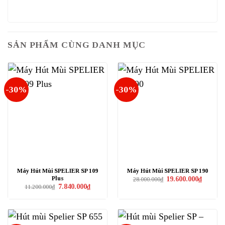
SẢN PHẨM CÙNG DANH MỤC
-30%
-30%
Máy Hút Mùi SPELIER SP 109
Máy Hút Mùi SPELIER SP 190
Plus
Giá
Giá
19.600.000
₫
28.000.000
₫
gốc
hiện
Giá
Giá
7.840.000
₫
11.200.000
₫
là:
tại
gốc
hiện
28.000.000₫.
là:
là:
tại
19.600.0
11.200.000₫.
là:
7.840.000₫.