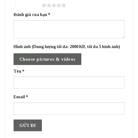
5 trên 5 sao
Đánh giá của bạn
*
Hình ảnh (Dung lượng tối đa: 2000 KB, tối đa 5 hình ảnh)
Choose pictures & videos
Tên
*
Email
*