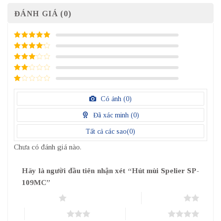
ĐÁNH GIÁ (0)
5
/ 5 điểm
4
/ 5
điểm
3
/ 5
điểm
2
/
5
1
điểm
/
Có ảnh (
0
)
5
điểm
Đã xác minh (
0
)
Tất cả các sao(
0
)
Chưa có đánh giá nào.
Hãy là người đầu tiên nhận xét “Hút mùi Spelier SP-
109MC”
1 trên 5 sao
2 trên 5 sao
3 trên 5 sao
4 trên 5 sao