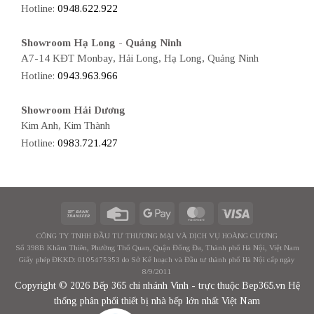
Hotline:
0948.622.922
Showroom Hạ Long - Quảng Ninh
A7-14 KĐT Monbay, Hải Long, Hạ Long, Quảng Ninh
Hotline:
0943.963.966
Showroom Hải Dương
Kim Anh, Kim Thành
Hotline:
0983.721.427
CÔNG TY TNHH ĐẦU TƯ THƯƠNG MẠI VÀ DỊCH VỤ HOÀNG CƯƠNG
Số 398B Khâm Thiên, Phường Thổ Quan, Quận Đống Đa, Thành phố Hà Nội, Việt Nam
Giấy phép ĐKKD: 0105475353 do Sở Kế hoạch và Đầu tư thành phố Hà Nội cấp ngày
8/9/2011
Copyright © 2026 Bếp 365 chi nhánh Vinh - trực thuộc Bep365.vn Hệ
thống phân phối thiết bị nhà bếp lớn nhất Việt Nam