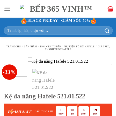
Bỏ
qua
nội
BLACK FRIDAY - GIẢM SỐC 50%
dung
Tìm
kiếm:
TRANG CHỦ
/
SẢN PHẨM
/
PHỤ KIỆN TỦ BẾP
/
PHỤ KIỆN TỦ BẾP HAFELE
/
GIÁ TREO,
THANH TREO HAFELE
-33%
Kệ đa năng Hafele 521.01.522
1
10
6
18
Kết thúc sau
F
ASH SALE
ngày
giờ
phút
giây