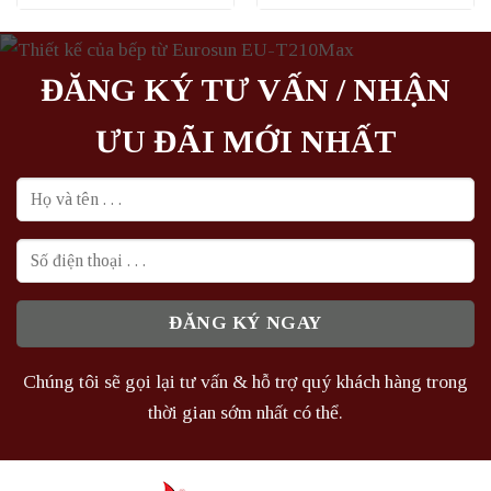
là:
tại
là:
tại
8.525.000₫.
là:
348.000₫.
là:
6.400.000₫.
231.000₫.
ĐĂNG KÝ TƯ VẤN / NHẬN
ƯU ĐÃI MỚI NHẤT
Chúng tôi sẽ gọi lại tư vấn & hỗ trợ quý khách hàng trong
thời gian sớm nhất có thể.