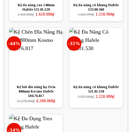
Kệ đa năng cao 140mm
Kệ đa năng có khung Hafele
Hafele 521.01.520
523.00.360
Giá
Giá
Giá
Giá
1.610.000
₫
1.138.900
₫
2.410.000
₫
1.626.999
₫
gốc
hiện
gốc
hiện
là:
tại
là:
tại
2.410.000₫.
là:
1.626.999₫.
là:
1.610.000₫.
1.138.900₫.
-44%
-33%
Kệ bát đĩa nâng hạ Oria
Kệ đa năng có khung Hafele
800mm Kosmo Hafele
521.01.530
504.76.817
Giá
Giá
2.220.000
₫
3.329.000
₫
gốc
hiện
Giá
Giá
6.300.000
₫
11.278.000
₫
là:
tại
gốc
hiện
3.329.000₫.
là:
là:
tại
2.220.000₫.
11.278.000₫.
là:
6.300.000₫.
-34%