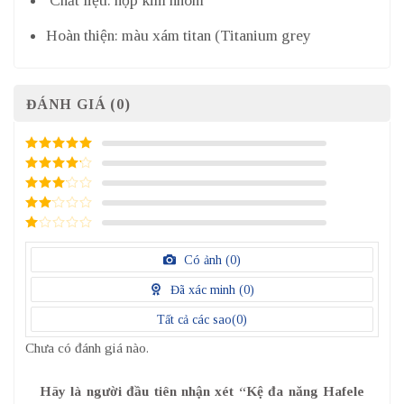
Chất liệu: hợp kim nhôm
Hoàn thiện: màu xám titan (Titanium grey
ĐÁNH GIÁ (0)
5
/ 5 điểm
4
/ 5
điểm
3
/ 5
điểm
2
/
5
1
điểm
/
Có ảnh (
0
)
5
điểm
Đã xác minh (
0
)
Tất cả các sao(
0
)
Chưa có đánh giá nào.
Hãy là người đầu tiên nhận xét “Kệ đa năng Hafele