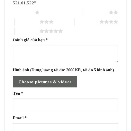
521.01.522”
1 trên 5 sao
2 trên 5 sao
3 trên 5 sao
4 trên 5 sao
5 trên 5 sao
Đánh giá của bạn
*
Hình ảnh (Dung lượng tối đa: 2000 KB, tối đa 5 hình ảnh)
Choose pictures & videos
Tên
*
Email
*