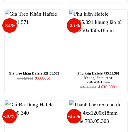
41.000₫.
là:
28.000₫.
-34%
-25%
Giá treo khăn Hafele 521.01.571
Phụ kiện Hafele 793.05.391
khung lắp tủ treo
Giá
Giá
933.000
₫
1.404.000
₫
gốc
hiện
250x450x18mm
là:
tại
Giá
Giá
4.630.000
₫
6.163.000
₫
1.404.000₫.
là:
gốc
hiện
933.000₫.
là:
tại
6.163.000₫.
là:
4.630.000₫
-30%
-25%