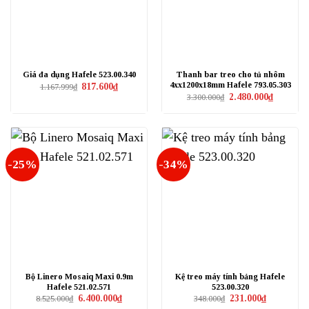
Giá đa dụng Hafele 523.00.340
Thanh bar treo cho tủ nhôm
4xx1200x18mm Hafele 793.05.303
Giá
Giá
817.600
₫
1.167.999
₫
gốc
hiện
Giá
Giá
2.480.000
₫
3.300.000
₫
là:
tại
gốc
hiện
1.167.999₫.
là:
là:
tại
817.600₫.
3.300.000₫.
là:
2.480.000₫
-25%
-34%
Bộ Linero Mosaiq Maxi 0.9m
Kệ treo máy tính bảng Hafele
Hafele 521.02.571
523.00.320
Giá
Giá
Giá
Giá
6.400.000
₫
231.000
₫
8.525.000
₫
348.000
₫
gốc
hiện
gốc
hiện