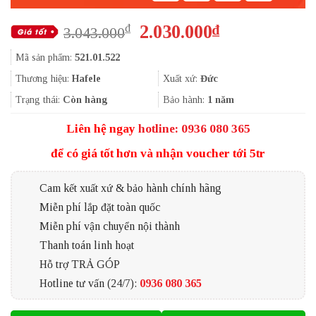
Giá
Giá
2.030.000
₫
₫
3.043.000
gốc
hiện
Mã sản phẩm:
521.01.522
là:
tại
3.043.000₫.
là:
Thương hiệu:
Hafele
Xuất xứ:
Đức
2.030.000₫.
Trạng thái:
Còn hàng
Bảo hành:
1 năm
Liên hệ ngay
hotline: 0936 080 365
để có giá tốt hơn và nhận voucher tới 5tr
Cam kết xuất xứ & bảo hành chính hãng
Miễn phí lắp đặt toàn quốc
Miễn phí vận chuyển nội thành
Thanh toán linh hoạt
Hỗ trợ TRẢ GÓP
Hotline tư vấn (24/7):
0936 080 365