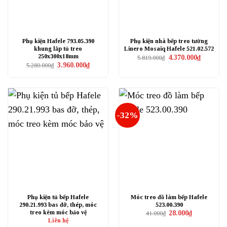
Phụ kiện Hafele 793.05.390
Phụ kiện nhà bếp treo tường
khung lắp tủ treo
Linero Mosaiq Hafele 521.02.572
250x300x18mm
Giá
Giá
4.370.000
₫
5.819.000
₫
gốc
hiện
Giá
Giá
3.960.000
₫
5.280.000
₫
là:
tại
gốc
hiện
5.819.000₫.
là:
là:
tại
4.370.000₫
5.280.000₫.
là:
3.960.000₫.
-32%
Phụ kiện tủ bếp Hafele
Móc treo đồ làm bếp Hafele
290.21.993 bas đỡ, thép, móc
523.00.390
treo kèm móc bảo vệ
Giá
Giá
28.000
₫
41.000
₫
gốc
hiện
Liên hệ
là:
tại