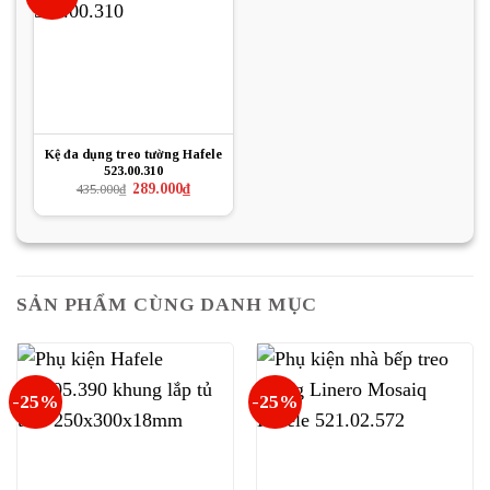
Kệ đa dụng treo tường Hafele
523.00.310
Giá
Giá
289.000
₫
435.000
₫
gốc
hiện
là:
tại
435.000₫.
là:
289.000₫.
SẢN PHẨM CÙNG DANH MỤC
-25%
-25%