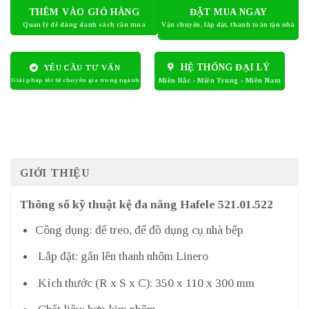
THÊM VÀO GIỎ HÀNG
ĐẶT MUA NGAY
HỆ THỐNG ĐẠI LÝ
YÊU CẦU TƯ VẤN
GIỚI THIỆU
Thông số kỹ thuật kệ đa năng Hafele 521.01.522
Công dụng: để treo, để đồ dụng cụ nhà bếp
Lắp đặt: gắn lên thanh nhôm Linero
Kích thước (R x S x C): 350 x 110 x 300 mm