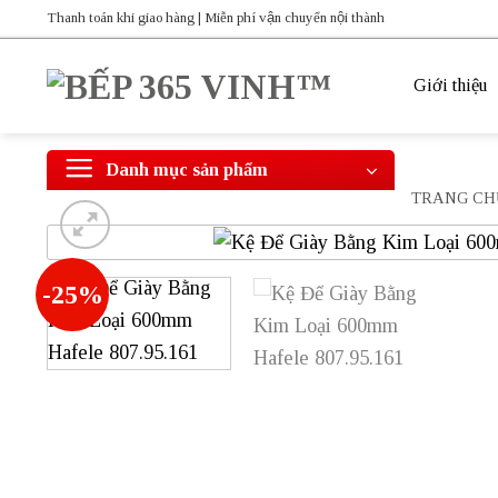
Bỏ
Thanh toán khi giao hàng | Miễn phí vận chuyển nội thành
qua
nội
Giới thiệu
dung
Danh mục sản phẩm
TRANG CH
-25%