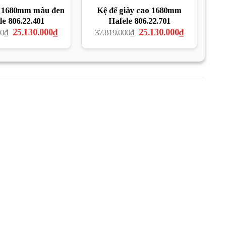
y 1680mm màu đen
Kệ để giày cao 1680mm
le 806.22.401
Hafele 806.22.701
Giá
Giá
Giá
Giá
25.130.000
₫
25.130.000
₫
00
₫
37.819.000
₫
gốc
hiện
gốc
hiện
là:
tại
là:
tại
37.819.000₫.
là:
37.819.000₫.
là:
25.130.000₫.
25.130.000₫.