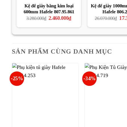
Kệ để giày bằng kim loại
Kệ để giày 1000
600mm Hafele 807.95.861
Hafele 806.2
Giá
Giá
Giá
2.460.000
₫
17.
3.280.000
₫
26.070.000
₫
gốc
hiện
gốc
là:
tại
là:
3.280.000₫.
là:
26.0
2.460.000₫.
SẢN PHẨM CÙNG DANH MỤC
-25%
-34%