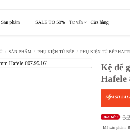
Sản phẩm
SALE TO 50%
Tư vấn
Cửa hàng
Ủ
/
SẢN PHẨM
/
PHỤ KIỆN TỦ BẾP
/
PHỤ KIỆN TỦ BẾP HAFE
Kệ để 
Hafele 
F
ASH SAL
3.
Mã sản phẩm:
8