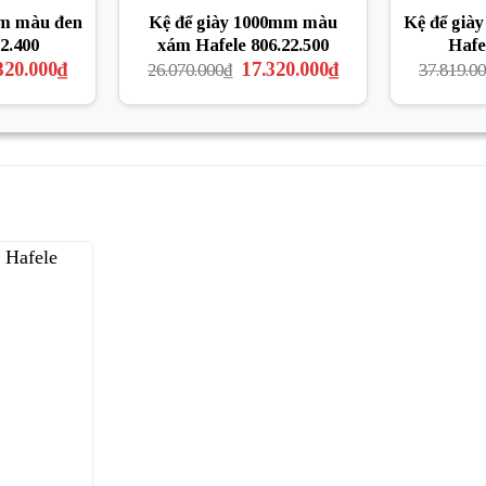
mm màu đen
Kệ để giày 1000mm màu
Kệ để già
2.400
xám Hafele 806.22.500
Hafe
Giá
Giá
Giá
320.000
₫
17.320.000
₫
26.070.000
₫
37.819.0
hiện
gốc
hiện
tại
là:
tại
70.000₫.
là:
26.070.000₫.
là:
17.320.000₫.
17.320.000₫.