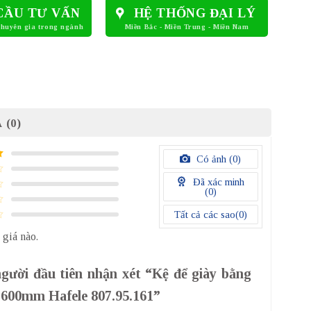
CẦU TƯ VẤN
HỆ THỐNG ĐẠI LÝ
 (0)
Có ảnh (
0
)
Đã xác minh
(
0
)
Tất cả các sao(
0
)
 giá nào.
người đầu tiên nhận xét “Kệ để giày bằng
i 600mm Hafele 807.95.161”