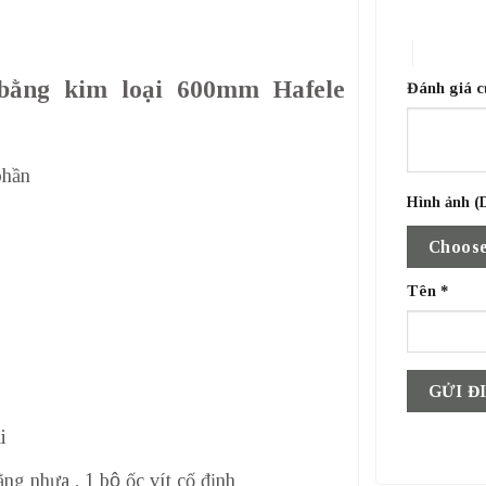
1 trên 5 sa
4 trên 5 
 bằng kim loại 600mm Hafele
Đánh giá 
phần
Hình ảnh (D
Choose
Tên
*
i
g nhựa , 1 bộ ốc vít cố định