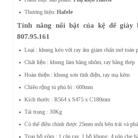
Thương hiệu:
Hafele
Tính năng nổi bật của kệ để giày
807.95.161
Loại : khung kéo với ray âm giảm chấn mở toàn 
Chất liệu : khung làm bằng nhôm, ray bằng thép
Hoàn thiện : khung sơn tĩnh điện, ray mạ kẽm
Chiều rộng tủ phủ bì : 600mm
Kích thước : R564 x S475 x C180mm
Tải trọng : 30Kg
Có thể điều chỉnh được 25mm mỗi bên trái và phả
Trọn bộ gồm : 1 cặp ray, 1 bộ khung, 4 nắp che bằn