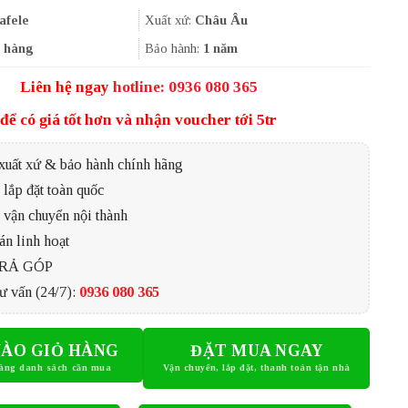
là:
tại
3.280.000₫.
là:
afele
Xuất xứ:
Châu Âu
2.460.000₫.
 hàng
Bảo hành:
1 năm
Liên hệ ngay
hotline: 0936 080 365
để có giá tốt hơn và nhận voucher tới 5tr
xuất xứ & bảo hành chính hãng
lắp đặt toàn quốc
 vận chuyển nội thành
án linh hoạt
TRẢ GÓP
ư vấn (24/7):
0936 080 365
ÀO GIỎ HÀNG
ĐẶT MUA NGAY