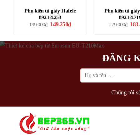
Phụ kiện tủ giày Hafele
Phụ kiện tủ già
892.14.253
892.14.71
Giá
Giá
Giá
149.250
₫
183
199.000
₫
279.000
₫
gốc
hiện
gốc
là:
tại
là:
199.000₫.
là:
279.
149.250₫.
ĐĂNG K
Chúng tôi sẽ