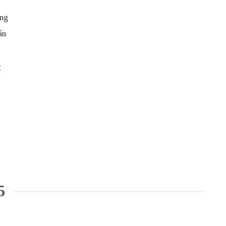
ng
án
t
5