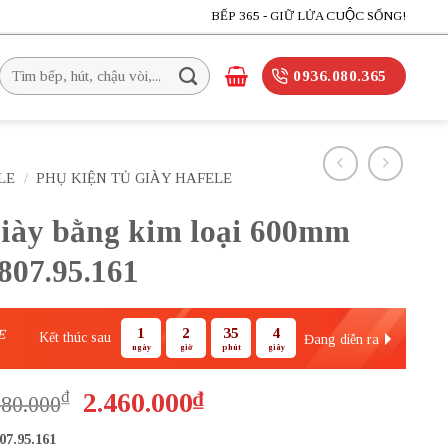
BẾP 365 - GIỮ LỬA CUỘC SỐNG!
Tìm
0936.080.365
kiếm:
LE
/
PHỤ KIỆN TỦ GIÀY HAFELE
giày bằng kim loại 600mm
807.95.161
1
2
35
3
E
Kết thúc sau
Đang diễn ra
ngày
giờ
phút
giây
Giá
Giá
₫
2.460.000
₫
280.000
gốc
hiện
07.95.161