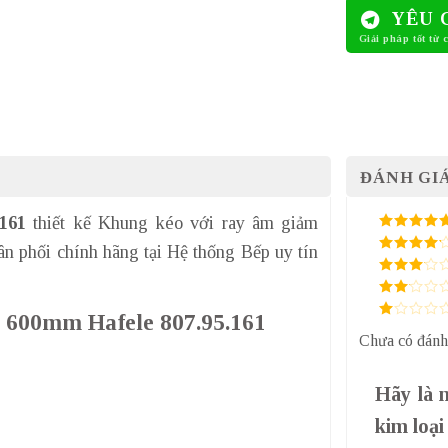
YÊU 
ĐÁNH GIÁ
161
thiết kế Khung kéo với ray âm giảm
5
/ 5 điểm
n phối chính hãng tại Hệ thống Bếp uy tín
4
/ 5
điểm
3
/ 5
điểm
2
/
ại 600mm Hafele 807.95.161
5
1
điểm
Chưa có đánh
/
5
điểm
Hãy là 
kim loạ