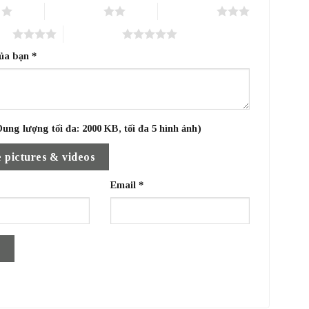
o
2 trên 5 sao
3 trên 5 sao
sao
5 trên 5 sao
của bạn
*
ung lượng tối đa: 2000 KB, tối đa 5 hình ảnh)
 pictures & videos
Email
*