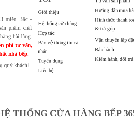
Tư vấn sản phẩm
Hướng dẫn mua hà
Giới thiệu
 3 miền Bắc -
Hình thức thanh to
Hệ thống cửa hàng
sản phẩm chất
& trả góp
Hợp tác
hàng hài lòng.
Vận chuyển lắp đặ
Bảo vệ thông tin cá
n phí tư vấn,
Bảo hành
nhân
thất nhà bếp.
Kiểm hành, đổi trả
Tuyển dụng
vụ quý khách!
Liên hệ
HỆ THỐNG CỬA HÀNG BẾP 36