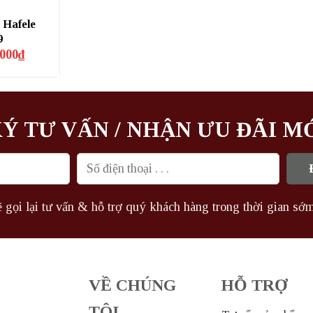
y Hafele
9
Giá
.000
₫
hiện
tại
000₫.
là:
183.000₫.
Ý TƯ VẤN / NHẬN ƯU ĐÃI M
 gọi lại tư vấn & hỗ trợ quý khách hàng trong thời gian sớm
VỀ CHÚNG
HỖ TRỢ
TÔI