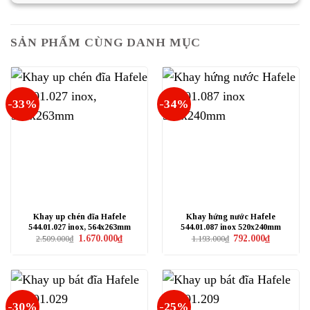
480.000₫.
SẢN PHẨM CÙNG DANH MỤC
-33%
-34%
Khay up chén đĩa Hafele
Khay hứng nước Hafele
544.01.027 inox, 564x263mm
544.01.087 inox 520x240mm
Giá
Giá
Giá
Giá
1.670.000
₫
792.000
₫
2.509.000
₫
1.193.000
₫
gốc
hiện
gốc
hiện
là:
tại
là:
tại
2.509.000₫.
là:
1.193.000₫.
là:
1.670.000₫.
792.000₫.
-30%
-25%