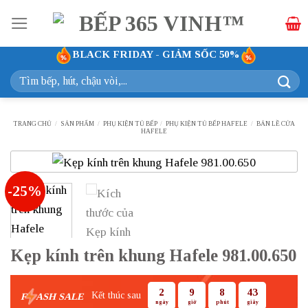
Bỏ
qua
nội
BLACK FRIDAY - GIẢM SỐC 50%
dung
Tìm
kiếm:
TRANG CHỦ
/
SẢN PHẨM
/
PHỤ KIỆN TỦ BẾP
/
PHỤ KIỆN TỦ BẾP HAFELE
/
BẢN LỀ CỬA
HAFELE
-25%
Kẹp kính trên khung Hafele 981.00.650
2
9
8
42
Kết thúc sau
F
ASH SALE
ngày
giờ
phút
giây