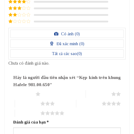
5
/ 5 điểm
4
/ 5
điểm
3
/ 5
điểm
2
/
5
1
điểm
/
Có ảnh (
0
)
5
điểm
Đã xác minh (
0
)
Tất cả các sao(
0
)
Chưa có đánh giá nào.
Hãy là người đầu tiên nhận xét “Kẹp kính trên khung
Hafele 981.00.650”
1 trên 5 sao
2 trên 5 sao
3 trên 5 sao
4 trên 5 sao
5 trên 5 sao
Đánh giá của bạn
*