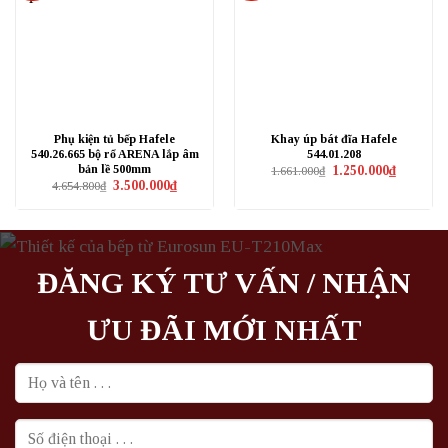
Phụ kiện tủ bếp Hafele
Khay úp bát đĩa Hafele
540.26.665 bộ rổ ARENA lắp âm
544.01.208
bản lề 500mm
Giá
Giá
1.250.000
₫
1.661.000
₫
gốc
hiện
Giá
Giá
3.500.000
₫
4.654.800
₫
là:
tại
gốc
hiện
1.661.000₫.
là:
là:
tại
1.250.000₫
4.654.800₫.
là:
3.500.000₫.
ĐĂNG KÝ TƯ VẤN / NHẬN
ƯU ĐÃI MỚI NHẤT