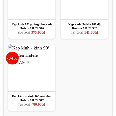
Kẹp kính 90º phòng tắm kính
Kẹp kính Hafele 180 độ
Hafele 981.77.916
Bauma 981.77.957
Giá
Giá
Giá
Giá
375.000
₫
141.000
₫
500.000
₫
187.000
₫
gốc
hiện
gốc
hiện
là:
tại
là:
tại
500.000₫.
là:
187.000₫.
là:
375.000₫.
141.000₫.
-34%
Kẹp kính – kính 90º màu đen
Hafele 981.77.917
Giá
Giá
480.000
₫
729.000
₫
gốc
hiện
là:
tại
729.000₫.
là: