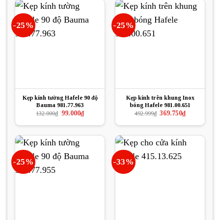
-25%
-25%
Kẹp kính tường Hafele 90 độ
Kẹp kính trên khung Inox
Bauma 981.77.963
bóng Hafele 981.00.651
Giá
Giá
Giá
Giá
99.000
₫
369.750
₫
132.000
₫
492.999
₫
gốc
hiện
gốc
hiện
là:
tại
là:
tại
132.000₫.
là:
492.999₫.
là:
99.000₫.
369.750₫.
-25%
-33%