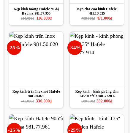
Kẹp kính tường Hafele 90 độ
Kẹp cho cửa kính Hafele
Bauma 981.77.955
415.13.625
Giá
Giá
Giá
Giá
116.000
₫
471.000
₫
154.000
₫
708.000
₫
gốc
hiện
gốc
hiện
là:
tại
là:
tại
154.000₫.
là:
708.000₫.
là:
116.000₫.
471.000₫.
-25%
-34%
Kẹp kính trên Inox mờ Hafele
Kẹp kính – kính phòng tắm
981.50.020
135º Hafele 981.77.914
Giá
Giá
Giá
Giá
330.000
₫
332.000
₫
440.000
₫
500.000
₫
gốc
hiện
gốc
hiện
là:
tại
là:
tại
440.000₫.
là:
500.000₫.
là:
330.000₫.
332.000₫.
-25%
-25%