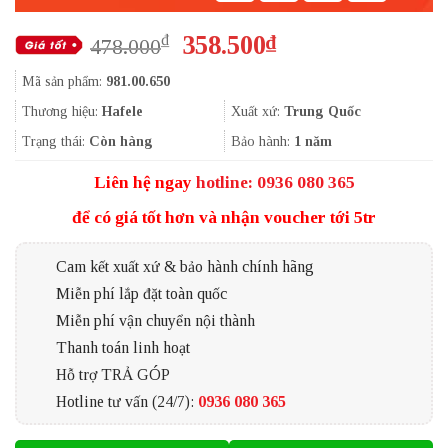
Giá
Giá
358.500
₫
₫
478.000
gốc
hiện
Mã sản phẩm:
981.00.650
là:
tại
478.000₫.
là:
Thương hiệu:
Hafele
Xuất xứ:
Trung Quốc
358.500₫.
Trạng thái:
Còn hàng
Bảo hành:
1 năm
Liên hệ ngay
hotline: 0936 080 365
để có giá tốt hơn và nhận voucher tới 5tr
Cam kết xuất xứ & bảo hành chính hãng
Miễn phí lắp đặt toàn quốc
Miễn phí vận chuyển nội thành
Thanh toán linh hoạt
Hỗ trợ TRẢ GÓP
Hotline tư vấn (24/7):
0936 080 365