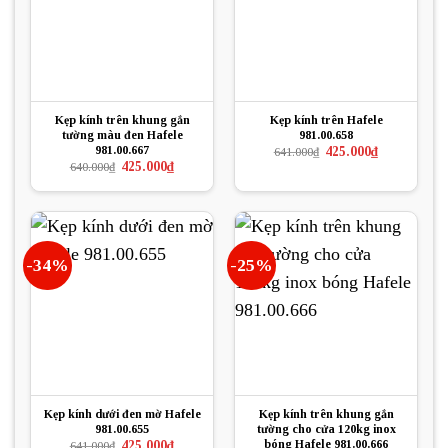
Kẹp kính trên khung gắn
Kẹp kính trên Hafele
tường màu đen Hafele
981.00.658
981.00.667
Giá
Giá
425.000
₫
641.000
₫
gốc
hiện
Giá
Giá
425.000
₫
640.000
₫
là:
tại
gốc
hiện
641.000₫.
là:
là:
tại
425.000₫.
640.000₫.
là:
425.000₫.
-34%
-25%
Kẹp kính dưới đen mờ Hafele
Kẹp kính trên khung gắn
981.00.655
tường cho cửa 120kg inox
bóng Hafele 981.00.666
Giá
Giá
425.000
₫
641.000
₫