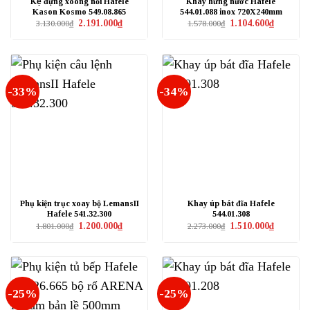
Kệ đựng xoong nồi Hafele
Khay hứng nước Hafele
Kason Kosmo 549.08.865
544.01.088 inox 720X240mm
Giá
Giá
Giá
Giá
2.191.000
₫
1.104.600
₫
3.130.000
₫
1.578.000
₫
gốc
hiện
gốc
hiện
là:
tại
là:
tại
3.130.000₫.
là:
1.578.000₫.
là:
2.191.000₫.
1.104.600₫
-33%
-34%
Phụ kiện trục xoay bộ LemansII
Khay úp bát đĩa Hafele
Hafele 541.32.300
544.01.308
Giá
Giá
Giá
Giá
1.200.000
₫
1.510.000
₫
1.801.000
₫
2.273.000
₫
gốc
hiện
gốc
hiện
là:
tại
là:
tại
1.801.000₫.
là:
2.273.000₫.
là:
1.200.000₫.
1.510.000₫
-25%
-25%