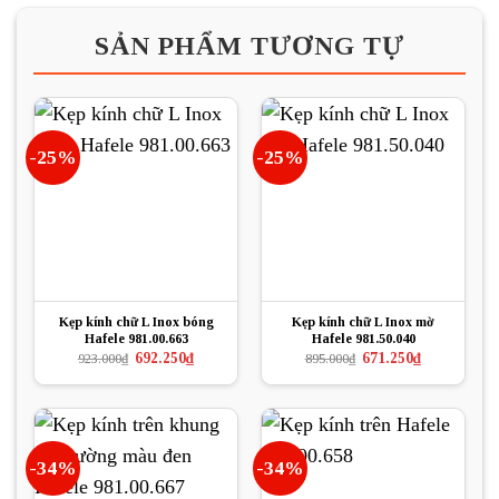
SẢN PHẨM TƯƠNG TỰ
-25%
-25%
Kẹp kính chữ L Inox bóng
Kẹp kính chữ L Inox mờ
Hafele 981.00.663
Hafele 981.50.040
Giá
Giá
Giá
Giá
692.250
₫
671.250
₫
923.000
₫
895.000
₫
gốc
hiện
gốc
hiện
là:
tại
là:
tại
923.000₫.
là:
895.000₫.
là:
692.250₫.
671.250₫.
-34%
-34%