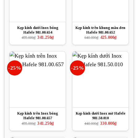
Kẹp kính dưới Inox bóng
Kẹp kính trên khung màu đen
Hafele 981.00.654
Hafele 981.00.652
Giá
Giá
Giá
Giá
341.250
₫
425.000
₫
455.000
₫
640.000
₫
gốc
hiện
gốc
hiện
là:
tại
là:
tại
455.000₫.
là:
640.000₫.
là:
341.250₫.
425.000₫.
-25%
-25%
Kẹp kính trên Inox bóng
Kẹp kính dưới Inox mờ Hafele
Hafele 981.00.657
981.50.010
Giá
Giá
Giá
Giá
341.250
₫
330.000
₫
455.000
₫
440.000
₫
gốc
hiện
gốc
hiện
là:
tại
là:
tại
455.000₫.
là:
440.000₫.
là:
341.250₫.
330.000₫.