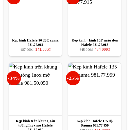
Kẹp kính Hafele 90 độ Bauma
Kẹp kính – kính 135º màu đen
981.77.961
Hafele 981.77.915
Giá
Giá
Giá
Giá
141.000
₫
484.000
₫
187.000
₫
645.000
₫
gốc
hiện
gốc
hiện
là:
tại
là:
tại
187.000₫.
là:
645.000₫.
là:
141.000₫.
484.000₫.
-34%
-25%
Kẹp kính trên khung gắn
Kẹp kính Hafele 135 độ
tường Inox mờ Hafele
Bauma 981.77.959
981.50.050
Giá
Giá