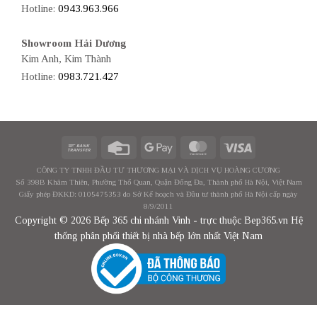
Hotline:
0943.963.966
Showroom Hải Dương
Kim Anh, Kim Thành
Hotline:
0983.721.427
CÔNG TY TNHH ĐẦU TƯ THƯƠNG MẠI VÀ DỊCH VỤ HOÀNG CƯƠNG
Số 398B Khâm Thiên, Phường Thổ Quan, Quận Đống Đa, Thành phố Hà Nội, Việt Nam
Giấy phép ĐKKD: 0105475353 do Sở Kế hoạch và Đầu tư thành phố Hà Nội cấp ngày
8/9/2011
Copyright © 2026 Bếp 365 chi nhánh Vinh - trực thuộc Bep365.vn Hệ
thống phân phối thiết bị nhà bếp lớn nhất Việt Nam