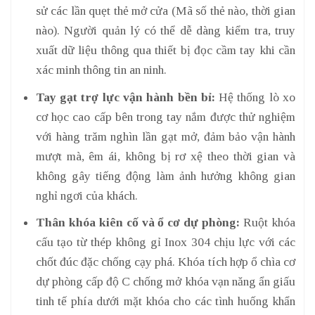
sử các lần quẹt thẻ mở cửa (Mã số thẻ nào, thời gian
nào). Người quản lý có thể dễ dàng kiểm tra, truy
xuất dữ liệu thông qua thiết bị đọc cầm tay khi cần
xác minh thông tin an ninh.
Tay gạt trợ lực vận hành bền bỉ:
Hệ thống lò xo
cơ học cao cấp bên trong tay nắm được thử nghiệm
với hàng trăm nghìn lần gạt mở, đảm bảo vận hành
mượt mà, êm ái, không bị rơ xệ theo thời gian và
không gây tiếng động làm ảnh hưởng không gian
nghỉ ngơi của khách.
Thân khóa kiên cố và ổ cơ dự phòng:
Ruột khóa
cấu tạo từ thép không gỉ Inox 304 chịu lực với các
chốt đúc đặc chống cạy phá. Khóa tích hợp ổ chìa cơ
dự phòng cấp độ C chống mở khóa vạn năng ẩn giấu
tinh tế phía dưới mặt khóa cho các tình huống khẩn