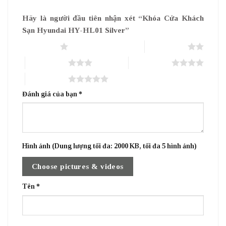
Hãy là người đầu tiên nhận xét “Khóa Cửa Khách
Sạn Hyundai HY-HL01 Silver”
1 trên 5 sao
2 trên 5 sao
3 trên 5 sao
4 trên 5 sao
5 trên 5 sao
Đánh giá của bạn
*
Hình ảnh (Dung lượng tối đa: 2000 KB, tối đa 5 hình ảnh)
Choose pictures & videos
Tên
*