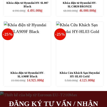
Khóa điện tử Hyundai HY-SL007
Khóa điện tử Hyundai HY-
Black
SLC8820 BRONZE
Giá
Giá
Giá
Giá
4.491.000
₫
46.000.000
₫
4.990.000
₫
68.000.000
₫
gốc
hiện
gốc
hiện
là:
tại
là:
tại
4.990.000₫.
là:
68.000.000₫.
là:
4.491.000₫.
46.000.0
-25%
-25%
Khóa điện tử Hyundai HY-
Khóa Cửa Khách Sạn Huyndai
SLA909F Black
HY-HL03 Gold
Giá
Giá
Giá
Giá
14.925.000
₫
4.125.000
₫
19.900.000
₫
5.500.000
₫
gốc
hiện
gốc
hiện
là:
tại
là:
tại
19.900.000₫.
là:
5.500.000₫.
là:
14.925.000₫.
4.125.000₫
ĐĂNG KÝ TƯ VẤN / NHẬN