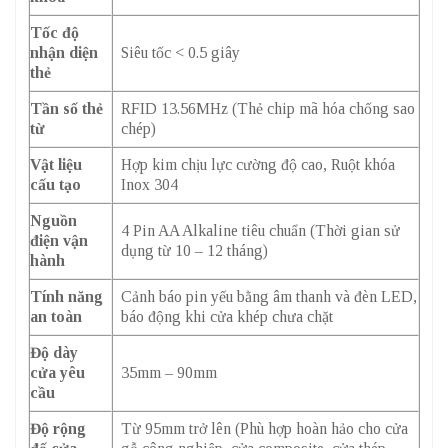
Tốc độ
nhận diện
Siêu tốc < 0.5 giây
thẻ
Tần số thẻ
RFID 13.56MHz (Thẻ chip mã hóa chống sao
từ
chép)
Vật liệu
Hợp kim chịu lực cường độ cao, Ruột khóa
cấu tạo
Inox 304
Nguồn
4 Pin AA Alkaline tiêu chuẩn (Thời gian sử
điện vận
dụng từ 10 – 12 tháng)
hành
Tính năng
Cảnh báo pin yếu bằng âm thanh và đèn LED,
an toàn
báo động khi cửa khép chưa chặt
Độ dày
cửa yêu
35mm – 90mm
cầu
Độ rộng
Từ 95mm trở lên (Phù hợp hoàn hảo cho cửa