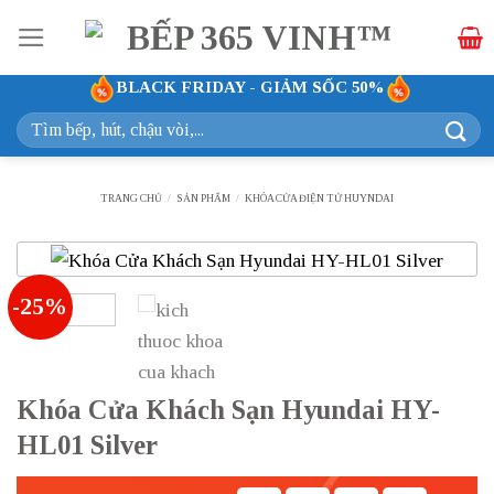
Bỏ
qua
nội
BLACK FRIDAY - GIẢM SỐC 50%
dung
Tìm
kiếm:
TRANG CHỦ
/
SẢN PHẨM
/
KHÓA CỬA ĐIỆN TỬ HUYNDAI
-25%
Khóa Cửa Khách Sạn Hyundai HY-
HL01 Silver