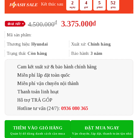
2
4
5
51
Kết thúc sau
F
ASH SALE
ngày
giờ
phút
giây
Giá
Giá
3.375.000
₫
₫
4.500.000
gốc
hiện
Mã sản phẩm:
là:
tại
4.500.000₫.
là:
Thương hiệu:
Hyundai
Xuất xứ:
Chính hãng
3.375.000₫.
Trạng thái:
Còn hàng
Bảo hành:
3 năm
Cam kết xuất xứ & bảo hành chính hãng
Miễn phí lắp đặt toàn quốc
Miễn phí vận chuyển nội thành
Thanh toán linh hoạt
Hỗ trợ TRẢ GÓP
Hotline tư vấn (24/7):
0936 080 365
THÊM VÀO GIỎ HÀNG
ĐẶT MUA NGAY