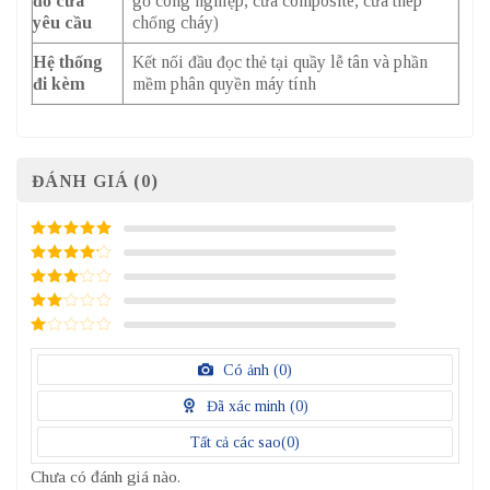
đố cửa
gỗ công nghiệp, cửa composite, cửa thép
yêu cầu
chống cháy)
Hệ thống
Kết nối đầu đọc thẻ tại quầy lễ tân và phần
đi kèm
mềm phân quyền máy tính
ĐÁNH GIÁ (0)
5
/ 5 điểm
4
/ 5
điểm
3
/ 5
điểm
2
/
5
1
điểm
/
Có ảnh (
0
)
5
điểm
Đã xác minh (
0
)
Tất cả các sao(
0
)
Chưa có đánh giá nào.