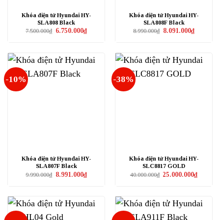
Khóa điện tử Hyundai HY-
Khóa điện tử Hyundai HY-
SLA808 Black
SLA808F Black
Giá
Giá
Giá
Giá
6.750.000
₫
8.091.000
₫
7.500.000
₫
8.990.000
₫
gốc
hiện
gốc
hiện
là:
tại
là:
tại
7.500.000₫.
là:
8.990.000₫.
là:
6.750.000₫.
8.091.000₫
-10%
-38%
Khóa điện tử Hyundai HY-
Khóa điện tử Hyundai HY-
SLA807F Black
SLC8817 GOLD
Giá
Giá
Giá
Giá
8.991.000
₫
25.000.000
₫
9.990.000
₫
40.000.000
₫
gốc
hiện
gốc
hiện
là:
tại
là:
tại
9.990.000₫.
là:
40.000.000₫.
là:
8.991.000₫.
25.000.0