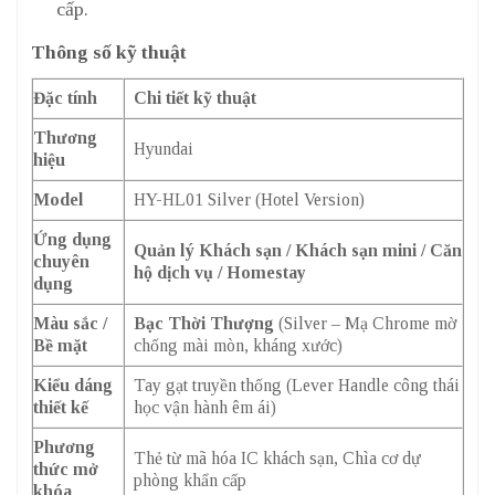
cấp.
Thông số kỹ thuật
Đặc tính
Chi tiết kỹ thuật
Thương
Hyundai
hiệu
Model
HY-HL01 Silver (Hotel Version)
Ứng dụng
Quản lý Khách sạn / Khách sạn mini / Căn
chuyên
hộ dịch vụ / Homestay
dụng
Màu sắc /
Bạc Thời Thượng
(Silver – Mạ Chrome mờ
Bề mặt
chống mài mòn, kháng xước)
Kiểu dáng
Tay gạt truyền thống (Lever Handle công thái
thiết kế
học vận hành êm ái)
Phương
Thẻ từ mã hóa IC khách sạn, Chìa cơ dự
thức mở
phòng khẩn cấp
khóa