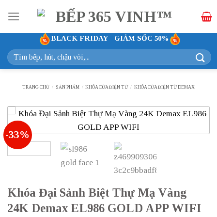
Bỏ
qua
nội
BLACK FRIDAY - GIẢM SỐC 50%
dung
Tìm
kiếm:
TRANG CHỦ
/
SẢN PHẨM
/
KHÓA CỬA ĐIỆN TỬ
/
KHÓA CỬA ĐIỆN TỪ DEMAX
-33%
Khóa Đại Sảnh Biệt Thự Mạ Vàng
24K Demax EL986 GOLD APP WIFI