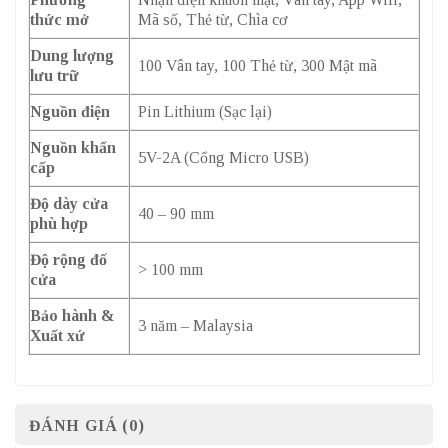
thức mở
Mã số, Thẻ từ, Chìa cơ
Dung lượng
100 Vân tay, 100 Thẻ từ, 300 Mật mã
lưu trữ
Nguồn điện
Pin Lithium (Sạc lại)
Nguồn khẩn
5V-2A (Cổng Micro USB)
cấp
Độ dày cửa
40 – 90 mm
phù hợp
Độ rộng đố
> 100 mm
cửa
Bảo hành &
3 năm – Malaysia
Xuất xứ
ĐÁNH GIÁ (0)