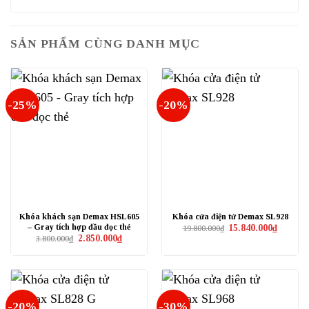
SẢN PHẨM CÙNG DANH MỤC
-25%
-20%
Khóa khách sạn Demax HSL605
Khóa cửa điện tử Demax SL928
– Gray tích hợp đầu đọc thẻ
Giá
Giá
15.840.000
₫
19.800.000
₫
gốc
hiện
Giá
Giá
2.850.000
₫
3.800.000
₫
là:
tại
gốc
hiện
19.800.000₫.
là:
là:
tại
15.840.0
3.800.000₫.
là:
2.850.000₫.
-20%
-30%