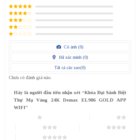
5
/ 5 điểm
4
/ 5
điểm
3
/ 5
điểm
2
/
5
1
điểm
/
Có ảnh (
0
)
5
điểm
Đã xác minh (
0
)
Tất cả các sao(
0
)
Chưa có đánh giá nào.
Hãy là người đầu tiên nhận xét “Khóa Đại Sảnh Biệt
Thự Mạ Vàng 24K Demax EL986 GOLD APP
WIFI”
1 trên 5 sao
2 trên 5 sao
3 trên 5 sao
4 trên 5 sao
5 trên 5 sao