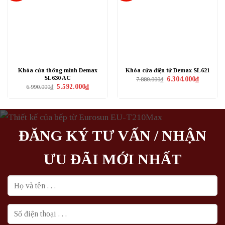
Khóa cửa thông minh Demax
Khóa cửa điện tử Demax SL621
SL630 AC
Giá
Giá
6.304.000
₫
7.880.000
₫
gốc
hiện
Giá
Giá
5.592.000
₫
6.990.000
₫
là:
tại
gốc
hiện
7.880.000₫.
là:
là:
tại
6.304.000₫
6.990.000₫.
là:
5.592.000₫.
ĐĂNG KÝ TƯ VẤN / NHẬN
ƯU ĐÃI MỚI NHẤT