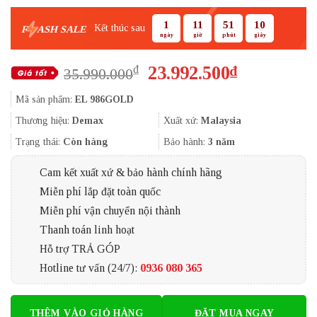
1
11
51
10
Kết thúc sau
F
ASH SALE
ngày
giờ
phút
giây
Giá
Giá
23.992.500
₫
₫
35.990.000
gốc
hiện
Mã sản phẩm:
EL 986GOLD
là:
tại
35.990.000₫.
là:
Thương hiệu:
Demax
Xuất xứ:
Malaysia
23.992.500
Trạng thái:
Còn hàng
Bảo hành:
3 năm
Cam kết xuất xứ & bảo hành chính hãng
Miễn phí lắp đặt toàn quốc
Miễn phí vận chuyển nội thành
Thanh toán linh hoạt
Hỗ trợ TRẢ GÓP
Hotline tư vấn (24/7):
0936 080 365
THÊM VÀO GIỎ HÀNG
ĐẶT MUA NGAY