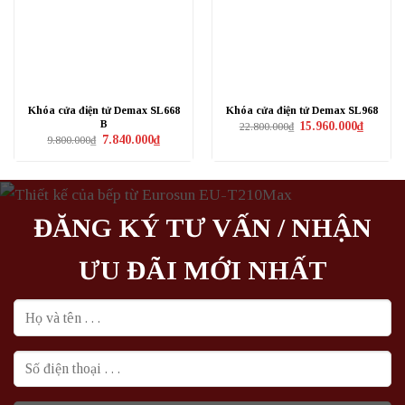
Khóa cửa điện tử Demax SL668
Khóa cửa điện tử Demax SL968
B
Giá
Giá
15.960.000
₫
22.800.000
₫
gốc
hiện
Giá
Giá
7.840.000
₫
9.800.000
₫
là:
tại
gốc
hiện
22.800.000₫.
là:
là:
tại
15.960.0
9.800.000₫.
là:
7.840.000₫.
ĐĂNG KÝ TƯ VẤN / NHẬN
ƯU ĐÃI MỚI NHẤT