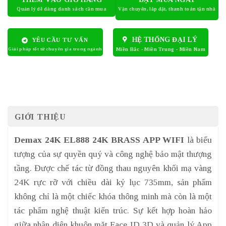
HỆ THỐNG ĐẠI LÝ
YÊU CẦU TƯ VẤN
GIỚI THIỆU
Demax 24K EL888 24K BRASS APP WIFI
là biểu
tượng của sự quyền quý và công nghệ bảo mật thượng
tầng. Được chế tác từ đồng thau nguyên khối mạ vàng
24K rực rỡ với chiều dài kỷ lục 735mm, sản phẩm
không chỉ là một chiếc khóa thông minh mà còn là một
tác phẩm nghệ thuật kiến trúc. Sự kết hợp hoàn hảo
giữa nhận diện khuôn mặt Face ID 3D và quản lý App