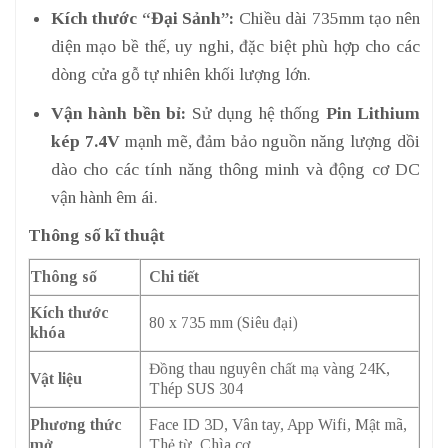
Kích thước “Đại Sảnh”:
Chiều dài 735mm tạo nên
diện mạo bề thế, uy nghi, đặc biệt phù hợp cho các
dòng cửa gỗ tự nhiên khối lượng lớn.
Vận hành bền bỉ:
Sử dụng hệ thống
Pin Lithium
kép 7.4V
mạnh mẽ, đảm bảo nguồn năng lượng dồi
dào cho các tính năng thông minh và động cơ DC
vận hành êm ái.
Thông số kĩ thuật
Thông số
Chi tiết
Kích thước
80 x 735 mm (Siêu đại)
khóa
Đồng thau nguyên chất mạ vàng 24K,
Vật liệu
Thép SUS 304
Phương thức
Face ID 3D, Vân tay, App Wifi, Mật mã,
mở
Thẻ từ, Chìa cơ