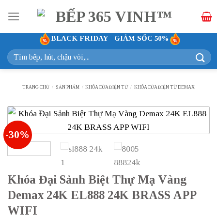
Bỏ
qua
nội
BLACK FRIDAY - GIẢM SỐC 50%
dung
Tìm
kiếm:
TRANG CHỦ
/
SẢN PHẨM
/
KHÓA CỬA ĐIỆN TỬ
/
KHÓA CỬA ĐIỆN TỪ DEMAX
-30%
Khóa Đại Sảnh Biệt Thự Mạ Vàng
Demax 24K EL888 24K BRASS APP
WIFI