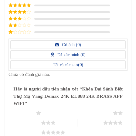
5
/ 5 điểm
4
/ 5
điểm
3
/ 5
điểm
2
/
5
1
điểm
/
Có ảnh (
0
)
5
điểm
Đã xác minh (
0
)
Tất cả các sao(
0
)
Chưa có đánh giá nào.
Hãy là người đầu tiên nhận xét “Khóa Đại Sảnh Biệt
Thự Mạ Vàng Demax 24K EL888 24K BRASS APP
WIFI”
1 trên 5 sao
2 trên 5 sao
3 trên 5 sao
4 trên 5 sao
5 trên 5 sao