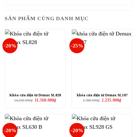
SẢN PHẨM CÙNG DANH MỤC
-20%
-25%
Khóa cửa điện tử Demax SL828
khóa cửa điện tử Demax SL107
Giá
Giá
Giá
Giá
11.360.000
₫
2.235.000
₫
14.200.000
₫
2.980.000
₫
gốc
hiện
gốc
hiện
là:
tại
là:
tại
14.200.000₫.
là:
2.980.000₫.
là:
11.360.000₫.
2.235.000₫
-20%
-20%