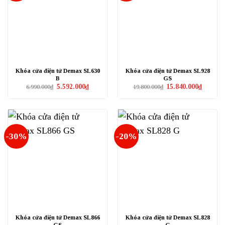
Khóa cửa điện tử Demax SL630
Khóa cửa điện tử Demax SL928
B
GS
Giá
Giá
Giá
Giá
5.592.000
₫
15.840.000
₫
6.990.000
₫
19.800.000
₫
gốc
hiện
gốc
hiện
là:
tại
là:
tại
6.990.000₫.
là:
19.800.000₫.
là:
5.592.000₫.
15.840.0
-30%
-20%
Khóa cửa điện tử Demax SL866
Khóa cửa điện tử Demax SL828