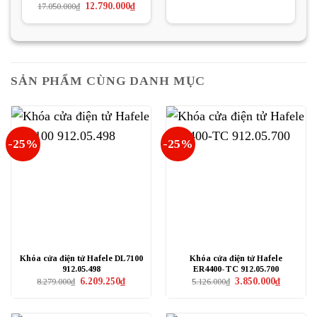
gốc
hiện
Giá
Giá
12.790.000
₫
17.050.000
₫
là:
tại
gốc
hiện
21.560.000₫.
là:
là:
tại
16.170.000
17.050.000₫.
là:
12.790.000₫.
SẢN PHẨM CÙNG DANH MỤC
-25%
-25%
Khóa cửa điện tử Hafele DL7100
Khóa cửa điện tử Hafele
912.05.498
ER4400-TC 912.05.700
Giá
Giá
Giá
Giá
6.209.250
₫
3.850.000
₫
8.279.000
₫
5.126.000
₫
gốc
hiện
gốc
hiện
là:
tại
là:
tại
8.279.000₫.
là:
5.126.000₫.
là:
6.209.250₫.
3.850.000₫