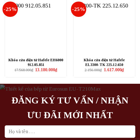
-25%
-25%
Khóa cửa điện tử Hafele EH6000
Khóa cửa điện tử Hafele
912.05.851
EL3300-TK 225.12.650
Giá
Giá
Giá
Giá
13.180.000
₫
1.617.000
₫
17.568.000
₫
2.156.000
₫
gốc
hiện
gốc
hiện
là:
tại
là:
tại
17.568.000₫.
là:
2.156.000₫.
là:
13.180.000₫.
1.617.000₫
ĐĂNG KÝ TƯ VẤN / NHẬN
ƯU ĐÃI MỚI NHẤT