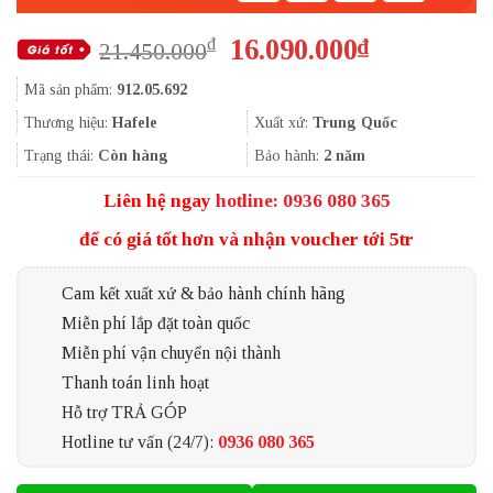
Giá
Giá
16.090.000
₫
₫
21.450.000
gốc
hiện
Mã sản phẩm:
912.05.692
là:
tại
21.450.000₫.
là:
Thương hiệu:
Hafele
Xuất xứ:
Trung Quốc
16.090.000
Trạng thái:
Còn hàng
Bảo hành:
2 năm
Liên hệ ngay
hotline: 0936 080 365
để có giá tốt hơn và nhận voucher tới 5tr
Cam kết xuất xứ & bảo hành chính hãng
Miễn phí lắp đặt toàn quốc
Miễn phí vận chuyển nội thành
Thanh toán linh hoạt
Hỗ trợ TRẢ GÓP
Hotline tư vấn (24/7):
0936 080 365