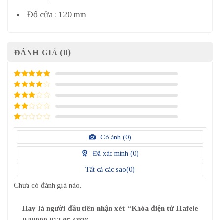
Đố cửa : 120 mm
ĐÁNH GIÁ (0)
5
/ 5 điểm
4
/ 5
điểm
3
/ 5
điểm
2
/
5
1
điểm
/
Có ảnh (
0
)
5
điểm
Đã xác minh (
0
)
Tất cả các sao(
0
)
Chưa có đánh giá nào.
Hãy là người đầu tiên nhận xét “Khóa điện tử Hafele
PP9000 912.05.692”