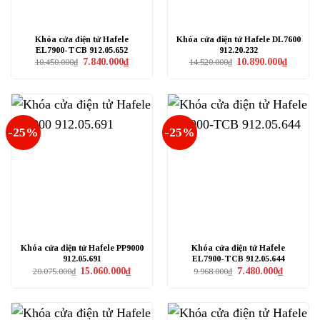
Khóa cửa điện tử Hafele
Khóa cửa điện tử Hafele DL7600
EL7900-TCB 912.05.652
912.20.232
Giá
Giá
Giá
Giá
7.840.000
₫
10.890.000
₫
10.450.000
₫
14.520.000
₫
gốc
hiện
gốc
hiện
là:
tại
là:
tại
10.450.000₫.
là:
14.520.000₫.
là:
7.840.000₫.
10.890.0
-25%
-25%
Khóa cửa điện tử Hafele PP9000
Khóa cửa điện tử Hafele
912.05.691
EL7900-TCB 912.05.644
Giá
Giá
Giá
Giá
15.060.000
₫
7.480.000
₫
20.075.000
₫
9.968.000
₫
gốc
hiện
gốc
hiện
là:
tại
là:
tại
20.075.000₫.
là:
9.968.000₫.
là:
15.060.000₫.
7.480.000₫