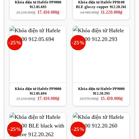
Khóa điện tử Hafele PP9000
Khóa điện tử Hafele PP8100
912.05.693
BLE glossy copper 912.20.261
Giá
Giá
Giá
Giá
17.410.000
₫
11.220.000
₫
23.210.000
₫
14.949.000
₫
gốc
hiện
gốc
hiện
là:
tại
là:
tại
23.210.000₫.
là:
14.949.000₫.
là:
17.410.000₫.
11.220.000
-25%
-25%
Khóa điện tử Hafele PP9000
Khóa điện tử Hafele PP9000
912.05.694
912.20.293
Giá
Giá
Giá
Giá
17.410.000
₫
15.430.000
₫
23.210.000
₫
20.570.000
₫
gốc
hiện
gốc
hiện
là:
tại
là:
tại
23.210.000₫.
là:
20.570.000₫.
là:
17.410.000₫.
15.430.000
-25%
-25%