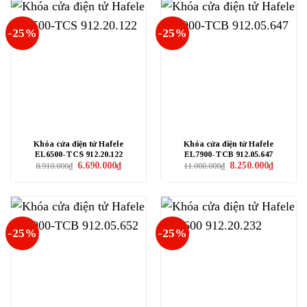
-25%
-25%
Khóa cửa điện tử Hafele
Khóa cửa điện tử Hafele
EL6500-TCS 912.20.122
EL7900-TCB 912.05.647
Giá
Giá
Giá
Giá
6.690.000
₫
8.250.000
₫
8.910.000
₫
11.000.000
₫
gốc
hiện
gốc
hiện
là:
tại
là:
tại
8.910.000₫.
là:
11.000.000₫.
là:
6.690.000₫.
8.250.000
-25%
-25%