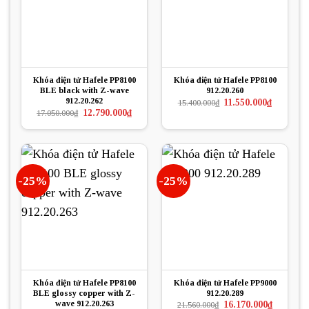
Khóa điện tử Hafele PP8100
Khóa điện tử Hafele PP8100
BLE black with Z-wave
912.20.260
912.20.262
Giá
Giá
11.550.000
₫
15.400.000
₫
gốc
hiện
Giá
Giá
12.790.000
₫
17.050.000
₫
là:
tại
gốc
hiện
15.400.000₫.
là:
là:
tại
11.550.000
17.050.000₫.
là:
12.790.000₫.
-25%
-25%
Khóa điện tử Hafele PP8100
Khóa điện tử Hafele PP9000
BLE glossy copper with Z-
912.20.289
wave 912.20.263
Giá
Giá
16.170.000
₫
21.560.000
₫