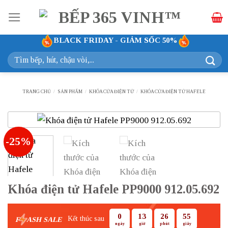
Bỏ
qua
nội
BLACK FRIDAY - GIẢM SỐC 50%
dung
Tìm
kiếm:
TRANG CHỦ
/
SẢN PHẨM
/
KHÓA CỬA ĐIỆN TỬ
/
KHÓA CỬA ĐIỆN TỬ HAFELE
-25%
Khóa điện tử Hafele PP9000 912.05.692
0
13
26
54
Kết thúc sau
F
ASH SALE
ngày
giờ
phút
giây