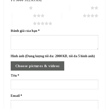
1 trên 5 sao
2 trên 5 sao
3 trên 5 sao
4 trên 5 sao
5 trên 5 sao
Đánh giá của bạn
*
Hình ảnh (Dung lượng tối đa: 2000 KB, tối đa 5 hình ảnh)
Choose pictures & videos
Tên
*
Email
*