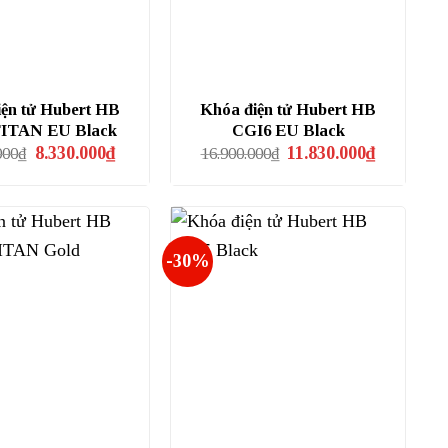
ện tử Hubert HB
Khóa điện tử Hubert HB
TITAN EU Black
CGI6 EU Black
Giá
Giá
Giá
Giá
8.330.000
₫
11.830.000
₫
000
₫
16.900.000
₫
gốc
hiện
gốc
hiện
là:
tại
là:
tại
11.900.000₫.
là:
16.900.000₫.
là:
8.330.000₫.
11.830.000₫
-30%