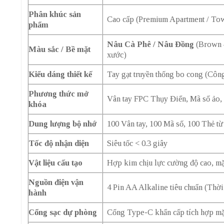
Phân khúc sản
Cao cấp (Premium Apartment / Tow
phẩm
Nâu Cà Phê / Nâu Đồng
(Brown –
Màu sắc / Bề mặt
xước)
Kiểu dáng thiết kế
Tay gạt truyền thống bo cong (Công
Phương thức mở
Vân tay FPC Thụy Điển, Mã số ảo, 
khóa
Dung lượng bộ nhớ
100 Vân tay, 100 Mã số, 100 Thẻ từ
Tốc độ nhận diện
Siêu tốc < 0.3 giây
Vật liệu cấu tạo
Hợp kim chịu lực cường độ cao, mặ
Nguồn điện vận
4 Pin AA Alkaline tiêu chuẩn (Thời
hành
Cổng sạc dự phòng
Cổng Type-C khẩn cấp tích hợp mặt