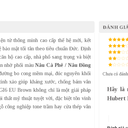
ĐÁNH GIÁ
ện tử thông minh cao cấp thế hệ mới, kết
5
/ 5 điểm
ệ bảo mật tối tân theo tiêu chuẩn Đức. Định
4
/ 5
điểm
ăn hộ cao cấp, nhà phố sang trọng và biệt
3
/ 5
điểm
oàn nhờ phối màu
Nâu Cà Phê / Nâu Đồng
2
/
5
1
điểm
c đường bo cong mềm mại, đúc nguyên khối
Chưa có đánh
/
5
tinh xảo giúp kháng xước, chống bám vân
điểm
Hãy là 
CGI6 EU Brown không chỉ là một giải pháp
Hubert
thất mỹ thuật tuyệt vời, đặc biệt tôn vinh
 gỗ công nghiệp tone trầm hay cửa thép vân
1 trên 5 sa
4 trên 5 
Đánh giá 