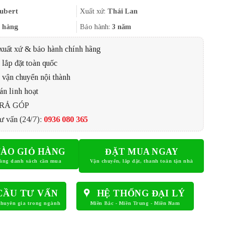
là:
tại
16.900.000₫.
là:
ubert
Xuất xứ:
Thái Lan
11.830.000₫.
 hàng
Bảo hành:
3 năm
xuất xứ & bảo hành chính hãng
lắp đặt toàn quốc
 vận chuyển nội thành
án linh hoạt
TRẢ GÓP
ư vấn (24/7):
0936 080 365
ÀO GIỎ HÀNG
ĐẶT MUA NGAY
CẦU TƯ VẤN
HỆ THỐNG ĐẠI LÝ