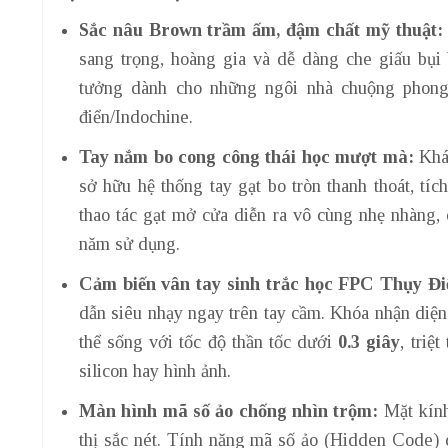
Sắc nâu Brown trầm ấm, đậm chất mỹ thuật:
sang trọng, hoàng gia và dễ dàng che giấu bụi
tưởng dành cho những ngôi nhà chuộng phong 
điển/Indochine.
Tay nắm bo cong công thái học mượt mà:
Khá
sở hữu hệ thống tay gạt bo tròn thanh thoát, tíc
thao tác gạt mở cửa diễn ra vô cùng nhẹ nhàng, 
năm sử dụng.
Cảm biến vân tay sinh trắc học FPC Thụy Đi
dẫn siêu nhạy ngay trên tay cầm. Khóa nhận diện 
thể sống với tốc độ thần tốc dưới
0.3 giây
, triệ
silicon hay hình ảnh.
Màn hình mã số ảo chống nhìn trộm:
Mặt kính
thị sắc nét. Tính năng mã số ảo (Hidden Code)