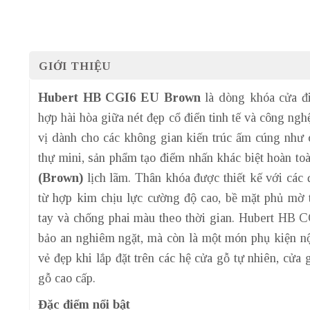
GIỚI THIỆU
Hubert HB CGI6 EU Brown
là dòng khóa cửa đi
hợp hài hòa giữa nét đẹp cổ điển tinh tế và công ngh
vị dành cho các không gian kiến trúc ấm cúng như c
thự mini, sản phẩm tạo điểm nhấn khác biệt hoàn t
(Brown)
lịch lãm. Thân khóa được thiết kế với cá
từ hợp kim chịu lực cường độ cao, bề mặt phủ mờ 
tay và chống phai màu theo thời gian. Hubert HB 
bảo an nghiêm ngặt, mà còn là một món phụ kiện nội 
vẻ đẹp khi lắp đặt trên các hệ cửa gỗ tự nhiên, cửa
gỗ cao cấp.
Đặc điểm nổi bật