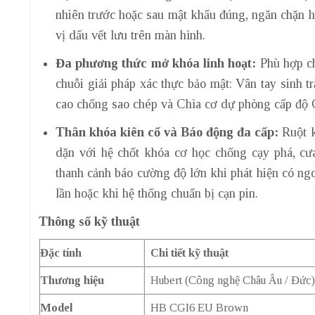
nhiên trước hoặc sau mật khẩu đúng, ngăn chặn ho
vị dấu vết lưu trên màn hình.
Đa phương thức mở khóa linh hoạt:
Phù hợp ch
chuỗi giải pháp xác thực bảo mật: Vân tay sinh t
cao chống sao chép và Chìa cơ dự phòng cấp độ
Thân khóa kiên cố và Báo động đa cấp:
Ruột k
dặn với hệ chốt khóa cơ học chống cạy phá, cư
thanh cảnh báo cường độ lớn khi phát hiện có ngo
lần hoặc khi hệ thống chuẩn bị cạn pin.
Thông số kỹ thuật
Đặc tính
Chi tiết kỹ thuật
Thương hiệu
Hubert (Công nghệ Châu Âu / Đức
Model
HB CGI6 EU Brown