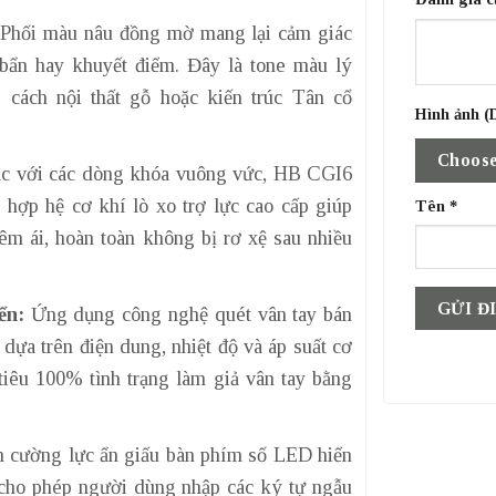
Phối màu nâu đồng mờ mang lại cảm giác
 bẩn hay khuyết điểm. Đây là tone màu lý
cách nội thất gỗ hoặc kiến trúc Tân cổ
Hình ảnh (D
Choose
c với các dòng khóa vuông vức, HB CGI6
h hợp hệ cơ khí lò xo trợ lực cao cấp giúp
Tên
*
êm ái, hoàn toàn không bị rơ xệ sau nhiều
ển:
Ứng dụng công nghệ quét vân tay bán
dựa trên điện dung, nhiệt độ và áp suất cơ
t tiêu 100% tình trạng làm giả vân tay bằng
 cường lực ẩn giấu bàn phím số LED hiển
 cho phép người dùng nhập các ký tự ngẫu