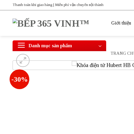
Bỏ
Thanh toán khi giao hàng | Miễn phí vận chuyển nội thành
qua
nội
Giới thiệu
dung
Danh mục sản phẩm
TRANG CH
-30%