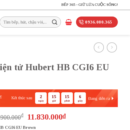
BẾP 365 - GIỮ LỬA CUỘC SỐNG!
Tìm
0936.080.365
kiếm:
iện tử Hubert HB CGI6 EU
2
15
15
6
E
Kết thúc sau
Đang diễn ra
ngày
giờ
phút
giây
Giá
Giá
₫
11.830.000
₫
.900.000
gốc
hiện
B CGI6 EU Brown