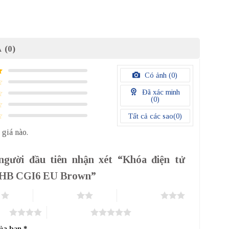
 (0)
Có ảnh (
0
)
Đã xác minh
(
0
)
Tất cả các sao(
0
)
 giá nào.
người đầu tiên nhận xét “Khóa điện tử
 HB CGI6 EU Brown”
o
2 trên 5 sao
3 trên 5 sao
sao
5 trên 5 sao
của bạn
*