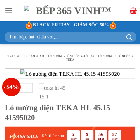
Bỏ
qua
nội
BLACK FRIDAY - GIẢM SỐC 50%
dung
Tìm
kiếm:
TRANG CHỦ
/
SẢN PHẨM
/
LÒ NƯỚNG - LÒ VI SÓNG - LÒ HẤP
/
LÒ NƯỚNG
/
LÒ NƯỚNG
TEKA
-34%
Lò nướng điện TEKA HL 45.15
41595020
2
9
56
56
Kết thúc sau
F
ASH SALE
ngày
giờ
phút
giây