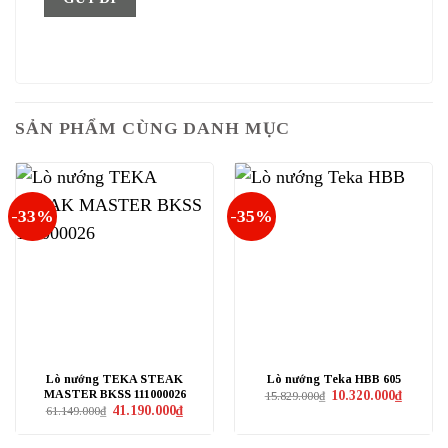
SẢN PHẨM CÙNG DANH MỤC
-33%
-35%
Lò nướng TEKA STEAK
Lò nướng Teka HBB 605
MASTER BK­SS 111000026
Giá
Giá
10.320.000
₫
15.829.000
₫
gốc
hiện
Giá
Giá
41.190.000
₫
61.149.000
₫
là:
tại
gốc
hiện
15.829.000₫.
là:
là:
tại
10.320.0
61.149.000₫.
là: