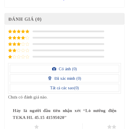
ĐÁNH GIÁ (0)
5
/ 5 điểm
4
/ 5
điểm
3
/ 5
điểm
2
/
5
1
điểm
/
Có ảnh (
0
)
5
điểm
Đã xác minh (
0
)
Tất cả các sao(
0
)
Chưa có đánh giá nào.
Hãy là người đầu tiên nhận xét “Lò nướng điện
TEKA HL 45.15 41595020”
1 trên 5 sao
2 trên 5 sao