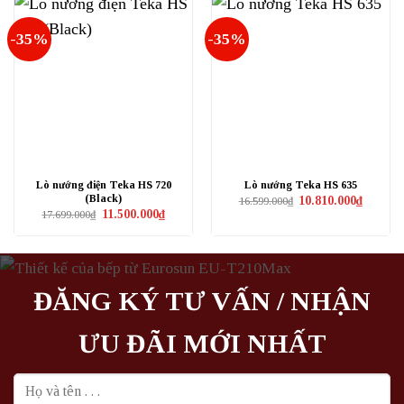
-35%
-35%
Lò nướng điện Teka HS 720
Lò nướng Teka HS 635
(Black)
Giá
Giá
10.810.000
₫
16.599.000
₫
gốc
hiện
Giá
Giá
11.500.000
₫
17.699.000
₫
là:
tại
gốc
hiện
16.599.000₫.
là:
là:
tại
10.810.0
17.699.000₫.
là:
11.500.000₫.
ĐĂNG KÝ TƯ VẤN / NHẬN
ƯU ĐÃI MỚI NHẤT