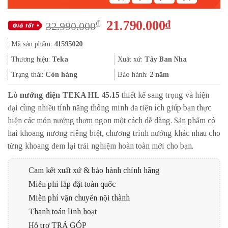
Giá
Giá
21.790.000
₫
₫
32.990.000
gốc
hiện
Mã sản phẩm:
41595020
là:
tại
32.990.000₫.
là:
Thương hiệu:
Teka
Xuất xứ:
Tây Ban Nha
21.790.000
Trạng thái:
Còn hàng
Bảo hành:
2 năm
Lò nướng điện TEKA HL 45.15
thiết kế sang trọng và hiện
đại cùng nhiều tính năng thông minh đa tiện ích giúp bạn thực
hiện các món nướng thơm ngon một cách dễ dàng. Sản phẩm có
hai khoang nương riêng biệt, chương trình nướng khác nhau cho
từng khoang đem lại trải nghiệm hoàn toàn mới cho bạn.
Cam kết xuất xứ & bảo hành chính hãng
Miễn phí lắp đặt toàn quốc
Miễn phí vận chuyển nội thành
Thanh toán linh hoạt
Hỗ trợ TRẢ GÓP