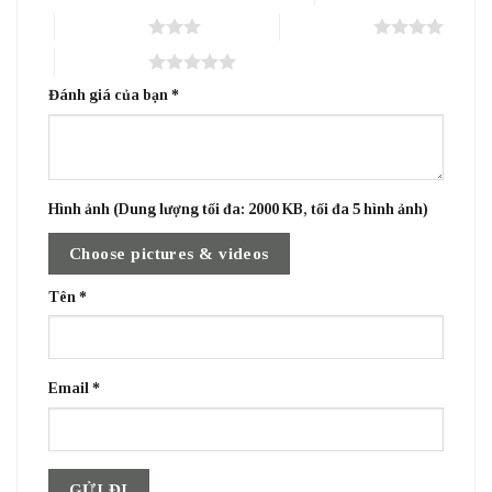
3 trên 5 sao
4 trên 5 sao
5 trên 5 sao
Đánh giá của bạn
*
Hình ảnh (Dung lượng tối đa: 2000 KB, tối đa 5 hình ảnh)
Choose pictures & videos
Tên
*
Email
*