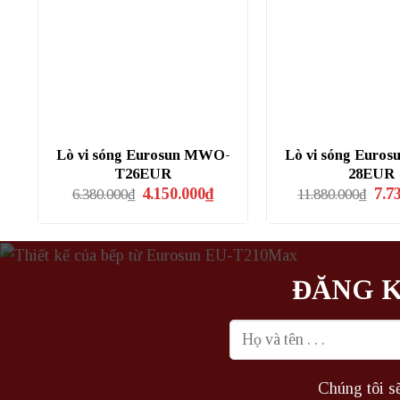
Lò vi sóng Eurosun MWO-
Lò vi sóng Euro
T26EUR
28EUR
Giá
Giá
Giá
4.150.000
₫
7.7
6.380.000
₫
11.880.000
₫
gốc
hiện
gốc
là:
tại
là:
6.380.000₫.
là:
11.8
4.150.000₫.
ĐĂNG K
Chúng tôi sẽ