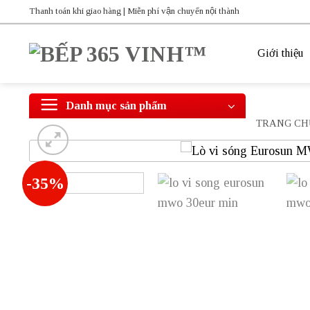
Bỏ
Thanh toán khi giao hàng | Miễn phí vận chuyển nội thành
qua
nội
Giới thiệu
dung
Danh mục sản phẩm
TRANG CH
-35%