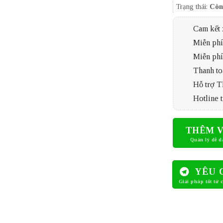
Trạng thái:
Còn
Cam kết 
Miễn phí 
Miễn phí
Thanh to
Hỗ trợ 
Hotline t
THÊM V
YÊU 