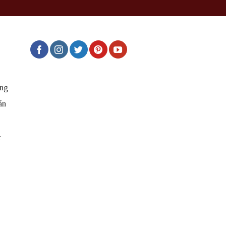
ng
án
t