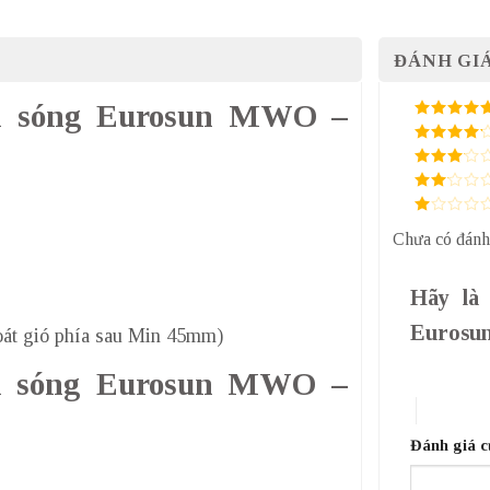
ĐÁNH GIÁ
vi sóng Eurosun MWO –
5
/ 5 điểm
4
/ 5
điểm
3
/ 5
điểm
2
/
5
1
điểm
Chưa có đánh
/
5
điểm
Hãy là 
Eurosu
oát gió phía sau Min 45mm)
1 trên 5 sa
vi sóng Eurosun MWO –
4 trên 5 
Đánh giá 