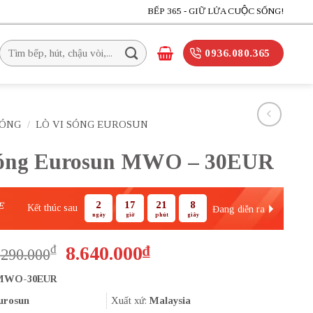
BẾP 365 - GIỮ LỬA CUỘC SỐNG!
Tìm
0936.080.365
kiếm:
SÓNG
/
LÒ VI SÓNG EUROSUN
sóng Eurosun MWO – 30EUR
2
17
21
7
E
Kết thúc sau
Đang diễn ra
ngày
giờ
phút
giây
Giá
Giá
₫
8.640.000
₫
.290.000
gốc
hiện
MWO-30EUR
là:
tại
13.290.000₫.
là:
urosun
Xuất xứ:
Malaysia