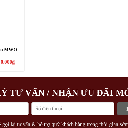
sun MWO-
Giá
30.000
₫
hiện
tại
80.000₫.
là:
7.730.000₫.
Ý TƯ VẤN / NHẬN ƯU ĐÃI M
 gọi lại tư vấn & hỗ trợ quý khách hàng trong thời gian sớm