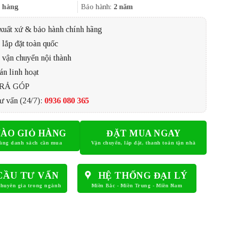
8.640.000₫.
 hàng
Bảo hành:
2 năm
xuất xứ & bảo hành chính hãng
lắp đặt toàn quốc
 vận chuyển nội thành
án linh hoạt
TRẢ GÓP
ư vấn (24/7):
0936 080 365
ÀO GIỎ HÀNG
ĐẶT MUA NGAY
CẦU TƯ VẤN
HỆ THỐNG ĐẠI LÝ