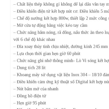
– Chất liệu thép không gỉ không để lại dấu vân tay 
– Điều khiển điện tử kết hợp nút cơ. Điều khiển 5 m
– Chế độ nướng kết hợp 800w, thiết lập 2 mức công s
– Mở cửa tự động bằng việc kéo tay cầm
– Chức năng hâm nóng, rã đông, nấu thức ăn theo loạ
với 6 chế độ khác nhau
– Đĩa xoay thủy tinh chịu nhiệt, đường kính 245 mm
– Lựa chọn thời gian hẹn giờ 60 phút
– Chức năng ghi nhớ thông minh- Lò Vi sóng kết hợp
– Dung tích 28 lít
– Khoang máy sử dụng vật liệu Inox 304 – 18/10 đả
– Điều khiển cảm ứng kỹ thuật số Digital kết hợp n
– Nút bấm mở của nhanh
– Đồng hồ điện tử
– Hẹn giờ 95 phút