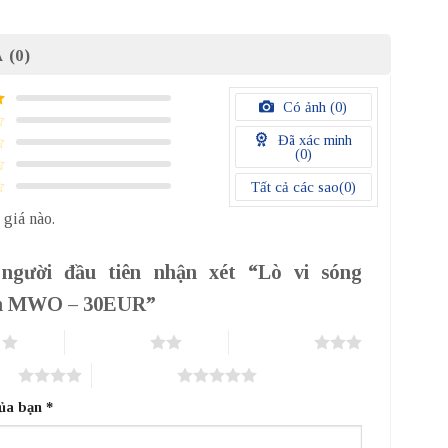
 (0)
Có ảnh (
0
)
Đã xác minh
(
0
)
Tất cả các sao(
0
)
 giá nào.
người đầu tiên nhận xét “Lò vi sóng
n MWO – 30EUR”
o
2 trên 5 sao
3 trên 5 sao
sao
5 trên 5 sao
của bạn
*