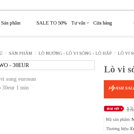
Sản phẩm
SALE TO 50%
Tư vấn
Cửa hàng
Ủ
/
SẢN PHẨM
/
LÒ NƯỚNG - LÒ VI SÓNG - LÒ HẤP
/
LÒ VI 
Lò vi 
F
ASH SAL
13
Mã sản phẩm:
Thương hiệu:
E