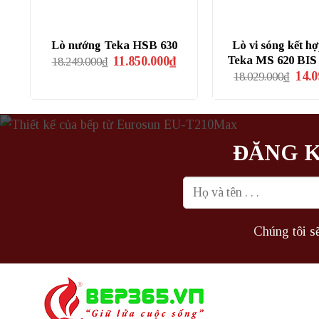
Lò nướng Teka HSB 630
Lò vi sóng kết h
Giá
Giá
Teka MS 620 BIS
11.850.000
₫
18.249.000
₫
gốc
hiện
Giá
14.0
18.029.000
₫
là:
tại
gốc
18.249.000₫.
là:
là:
11.850.000₫.
18.02
ĐĂNG K
Chúng tôi sẽ