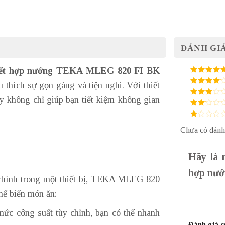
ĐÁNH GIÁ
 kết hợp nướng TEKA MLEG 820 FI BK
5
/ 5 điểm
 thích sự gọn gàng và tiện nghi. Với thiết
4
/ 5
điểm
này không chỉ giúp bạn tiết kiệm không gian
3
/ 5
điểm
2
/
5
1
điểm
Chưa có đánh
/
5
điểm
Hãy là 
hợp nướ
chính trong một thiết bị, TEKA MLEG 820
1 trên 5 sa
hế biến món ăn:
4 trên 5 
c công suất tùy chỉnh, bạn có thể nhanh
Đánh giá 