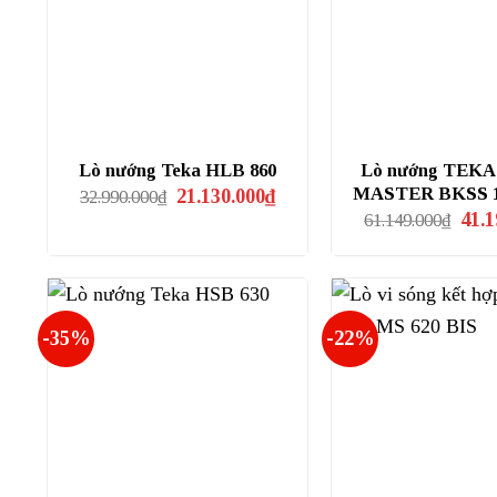
Lò nướng Teka HLB 860
Lò nướng TEK
Giá
Giá
MASTER BK­SS 1
21.130.000
₫
32.990.000
₫
gốc
hiện
Giá
41.1
61.149.000
₫
là:
tại
gốc
32.990.000₫.
là:
là:
21.130.000₫.
61.14
-35%
-22%