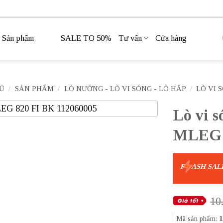
Sản phẩm
SALE TO 50%
Tư vấn
Cửa hàng
Ủ
/
SẢN PHẨM
/
LÒ NƯỚNG - LÒ VI SÓNG - LÒ HẤP
/
LÒ VI 
Lò vi 
MLEG 8
F
ASH SAL
10
Mã sản phẩm:
1