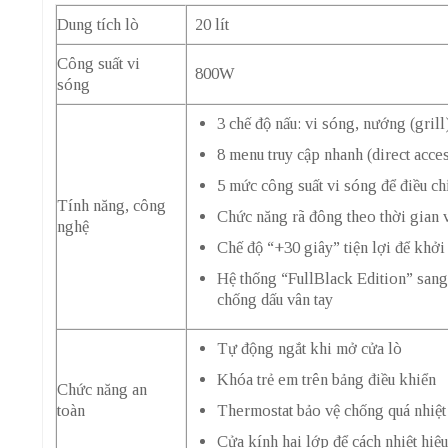
Dung tích lò
20 lít
Công suất vi
800W
sóng
3 chế độ nấu: vi sóng, nướng (gril
8 menu truy cập nhanh (direct acce
5 mức công suất vi sóng để điều ch
Tính năng, công
Chức năng rã đông theo thời gian 
nghệ
Chế độ “+30 giây” tiện lợi để khởi
Hệ thống “FullBlack Edition” sang 
chống dấu vân tay
Tự động ngắt khi mở cửa lò
Khóa trẻ em trên bảng điều khiển
Chức năng an
Thermostat bảo vệ chống quá nhiệt
toàn
Cửa kính hai lớp để cách nhiệt hiệu