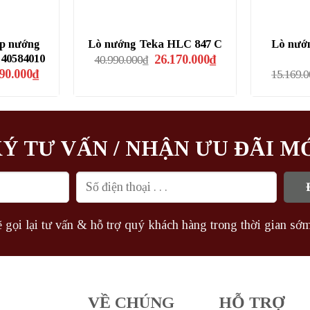
ợp nướng
Lò nướng Teka HLC 847 C
Lò nướ
Giá
Giá
 40584010
26.170.000
₫
40.990.000
₫
gốc
hiện
Giá
90.000
₫
15.169.
là:
tại
hiện
40.990.000₫.
là:
tại
26.170.000₫.
9.000₫.
là:
14.090.000₫.
Ý TƯ VẤN / NHẬN ƯU ĐÃI M
 gọi lại tư vấn & hỗ trợ quý khách hàng trong thời gian sớm
VỀ CHÚNG
HỖ TRỢ