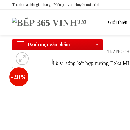
Bỏ
Thanh toán khi giao hàng | Miễn phí vận chuyển nội thành
qua
nội
Giới thiệu
dung
Danh mục sản phẩm
TRANG CH
-20%