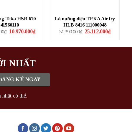
ng Teka HSB 610
Lò nướng điện TEKA Air fry
41560110
HLB 8416 111000048
Giá
Giá
Giá
Giá
10.970.000
₫
25.112.000
₫
000
₫
31.390.000
₫
gốc
hiện
gốc
hiện
là:
tại
là:
tại
15.169.000₫.
là:
31.390.000₫.
là:
10.970.000₫.
25.112.000₫
ỚI NHẤT
 nhất có thể.