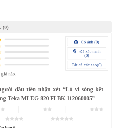
 (0)
Có ảnh (
0
)
Đã xác minh
(
0
)
Tất cả các sao(
0
)
 giá nào.
người đầu tiên nhận xét “Lò vi sóng kết
ng Teka MLEG 820 FI BK 112060005”
o
2 trên 5 sao
3 trên 5 sao
sao
5 trên 5 sao
của bạn
*