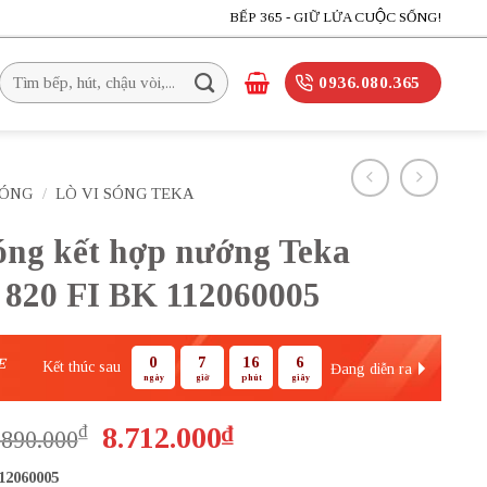
BẾP 365 - GIỮ LỬA CUỘC SỐNG!
Tìm
0936.080.365
kiếm:
SÓNG
/
LÒ VI SÓNG TEKA
sóng kết hợp nướng Teka
20 FI BK 112060005
0
7
16
5
E
Kết thúc sau
Đang diễn ra
ngày
giờ
phút
giây
Giá
Giá
₫
8.712.000
₫
.890.000
gốc
hiện
12060005