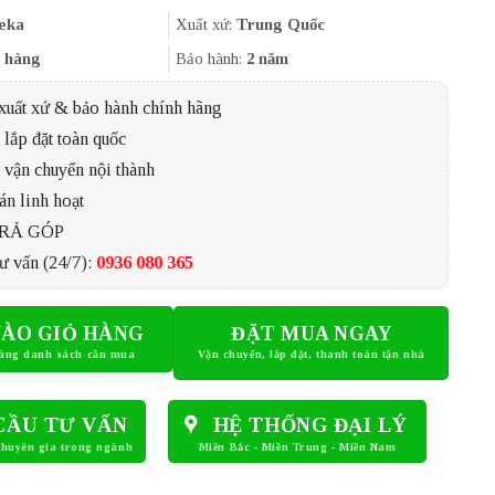
là:
tại
10.890.000₫.
là:
eka
Xuất xứ:
Trung Quốc
8.712.000₫.
 hàng
Bảo hành:
2 năm
xuất xứ & bảo hành chính hãng
lắp đặt toàn quốc
 vận chuyển nội thành
án linh hoạt
TRẢ GÓP
ư vấn (24/7):
0936 080 365
ÀO GIỎ HÀNG
ĐẶT MUA NGAY
CẦU TƯ VẤN
HỆ THỐNG ĐẠI LÝ