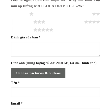
mùi áp tường MALLOCA DRIVE F-152W”
1 trên 5 sao
2 trên 5 sao
3 trên 5 sao
4 trên 5 sao
5 trên 5 sao
Đánh giá của bạn
*
Hình ảnh (Dung lượng tối đa: 2000 KB, tối đa 5 hình ảnh)
Choose pictures & videos
Tên
*
Email
*