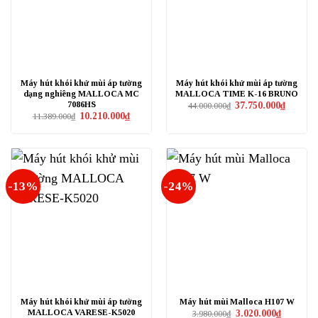
Máy hút khói khử mùi áp tường
Máy hút khói khử mùi áp tường
dạng nghiêng MALLOCA MC
MALLOCA TIME K-16 BRUNO
7086HS
Giá
Giá
37.750.000
₫
44.000.000
₫
gốc
hiện
Giá
Giá
10.210.000
₫
11.389.000
₫
là:
tại
gốc
hiện
44.000.000₫.
là:
là:
tại
37.750.0
11.389.000₫.
là:
10.210.000₫.
-13%
-24%
Máy hút khói khử mùi áp tường
Máy hút mùi Malloca H107 W
MALLOCA VARESE-K5020
Giá
Giá
3.020.000
₫
3.980.000
₫