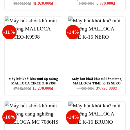
Giá
Giá
Giá
Giá
41.920.000
₫
8.770.000
₫
48.900.000
₫
9.900.000
₫
gốc
hiện
gốc
hiện
là:
tại
là:
tại
48.900.000₫.
là:
9.900.000₫.
là:
41.920.000₫.
8.770.000₫
-11%
-14%
Máy hút khói khử mùi áp tường
Máy hút khói khử mùi áp tường
MALLOCA CIRCEO-K9998
MALLOCA TIME K-15 NERO
Giá
Giá
Giá
Giá
15.230.000
₫
37.750.000
₫
17.182.000
₫
44.000.000
₫
gốc
hiện
gốc
hiện
là:
tại
là:
tại
17.182.000₫.
là:
44.000.000₫.
là:
15.230.000₫.
37.750.0
-10%
-14%