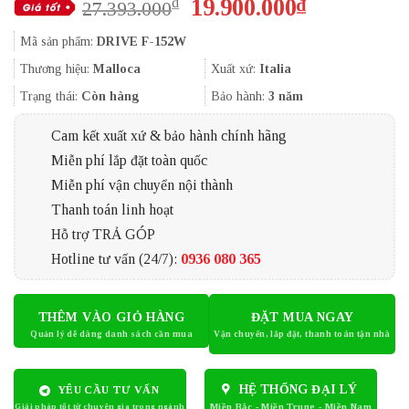
Giá
Giá
19.900.000
₫
₫
27.393.000
gốc
hiện
Mã sản phẩm:
DRIVE F-152W
là:
tại
27.393.000₫.
là:
Thương hiệu:
Malloca
Xuất xứ:
Italia
19.900.000
Trạng thái:
Còn hàng
Bảo hành:
3 năm
Cam kết xuất xứ & bảo hành chính hãng
Miễn phí lắp đặt toàn quốc
Miễn phí vận chuyển nội thành
Thanh toán linh hoạt
Hỗ trợ TRẢ GÓP
Hotline tư vấn (24/7):
0936 080 365
THÊM VÀO GIỎ HÀNG
ĐẶT MUA NGAY
HỆ THỐNG ĐẠI LÝ
YÊU CẦU TƯ VẤN