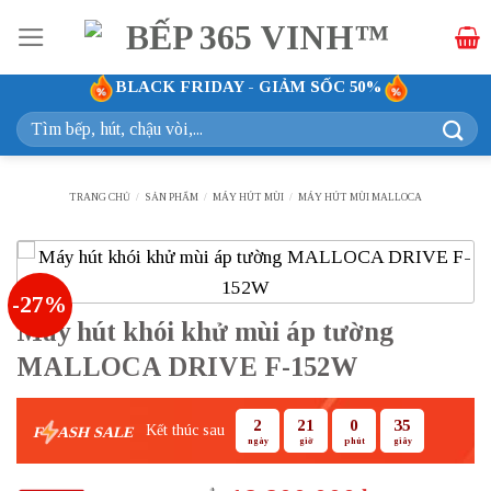
Bỏ
qua
nội
BLACK FRIDAY - GIẢM SỐC 50%
dung
Tìm
kiếm:
TRANG CHỦ
/
SẢN PHẨM
/
MÁY HÚT MÙI
/
MÁY HÚT MÙI MALLOCA
-27%
Máy hút khói khử mùi áp tường
MALLOCA DRIVE F-152W
2
21
0
34
Kết thúc sau
F
ASH SALE
ngày
giờ
phút
giây