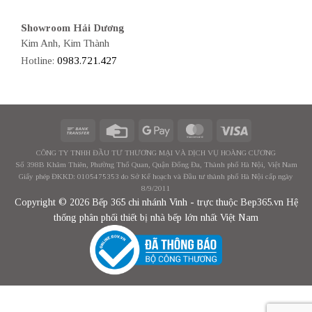
Showroom Hải Dương
Kim Anh, Kim Thành
Hotline:
0983.721.427
CÔNG TY TNHH ĐẦU TƯ THƯƠNG MẠI VÀ DỊCH VỤ HOÀNG CƯƠNG
Số 398B Khâm Thiên, Phường Thổ Quan, Quận Đống Đa, Thành phố Hà Nội, Việt Nam
Giấy phép ĐKKD: 0105475353 do Sở Kế hoạch và Đầu tư thành phố Hà Nội cấp ngày
8/9/2011
Copyright © 2026 Bếp 365 chi nhánh Vinh - trực thuộc Bep365.vn Hệ
thống phân phối thiết bị nhà bếp lớn nhất Việt Nam