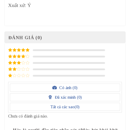
Xuất xứ: Ý
ĐÁNH GIÁ (0)
5
/ 5 điểm
4
/ 5
điểm
3
/ 5
điểm
2
/
5
1
điểm
/
Có ảnh (
0
)
5
điểm
Đã xác minh (
0
)
Tất cả các sao(
0
)
Chưa có đánh giá nào.
Hãy là người đầu tiên nhận xét “Máy hút khói khử