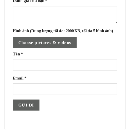
Đánh giá của bạn
*
Hình ảnh (Dung lượng tối đa: 2000 KB, tối đa 5 hình ảnh)
Choose pictures & videos
Tên
*
Email
*