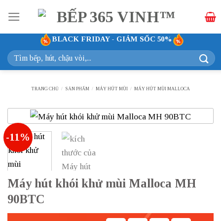
Bỏ
qua
nội
BLACK FRIDAY - GIẢM SỐC 50%
dung
Tìm
kiếm:
TRANG CHỦ
/
SẢN PHẨM
/
MÁY HÚT MÙI
/
MÁY HÚT MÙI MALLOCA
-11%
Máy hút khói khử mùi Malloca MH
90BTC