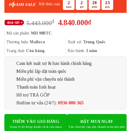
2
2
28
23
Kết thúc sau
F
ASH SALE
ngày
giờ
phút
giây
Giá
Giá
4.840.000
₫
₫
5.443.000
gốc
hiện
Mã sản phẩm:
MH 90BTC
là:
tại
5.443.000₫.
là:
Thương hiệu:
Malloca
Xuất xứ:
Trung Quốc
4.840.000₫.
Trạng thái:
Còn hàng
Bảo hành:
3 năm
Cam kết xuất xứ & bảo hành chính hãng
Miễn phí lắp đặt toàn quốc
Miễn phí vận chuyển nội thành
Thanh toán linh hoạt
Hỗ trợ TRẢ GÓP
Hotline tư vấn (24/7):
0936 080 365
THÊM VÀO GIỎ HÀNG
ĐẶT MUA NGAY