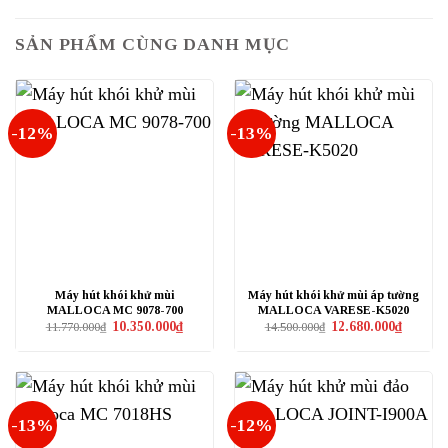
SẢN PHẨM CÙNG DANH MỤC
-12%
-13%
Máy hút khói khử mùi
Máy hút khói khử mùi áp tường
MALLOCA MC 9078-700
MALLOCA VARESE-K5020
Giá
Giá
Giá
Giá
10.350.000
₫
12.680.000
₫
11.770.000
₫
14.500.000
₫
gốc
hiện
gốc
hiện
là:
tại
là:
tại
11.770.000₫.
là:
14.500.000₫.
là:
10.350.000₫.
12.680.0
-13%
-12%