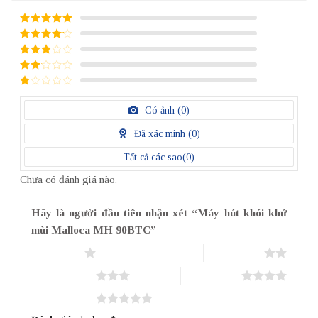
5
/ 5 điểm
4
/ 5
điểm
3
/ 5
điểm
2
/
5
1
điểm
/
Có ảnh (
0
)
5
điểm
Đã xác minh (
0
)
Tất cả các sao(
0
)
Chưa có đánh giá nào.
Hãy là người đầu tiên nhận xét “Máy hút khói khử
mùi Malloca MH 90BTC”
1 trên 5 sao
2 trên 5 sao
3 trên 5 sao
4 trên 5 sao
5 trên 5 sao