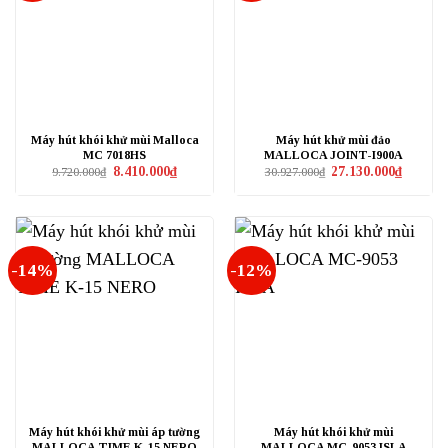
Máy hút khói khử mùi Malloca
Máy hút khử mùi đảo
MC 7018HS
MALLOCA JOINT-I900A
Giá
Giá
Giá
Giá
8.410.000
₫
27.130.000
₫
9.720.000
₫
30.927.000
₫
gốc
hiện
gốc
hiện
là:
tại
là:
tại
9.720.000₫.
là:
30.927.000₫.
là:
8.410.000₫.
27.130.0
-14%
-12%
Máy hút khói khử mùi áp tường
Máy hút khói khử mùi
MALLOCA TIME K-15 NERO
MALLOCA MC-9053 ISLA