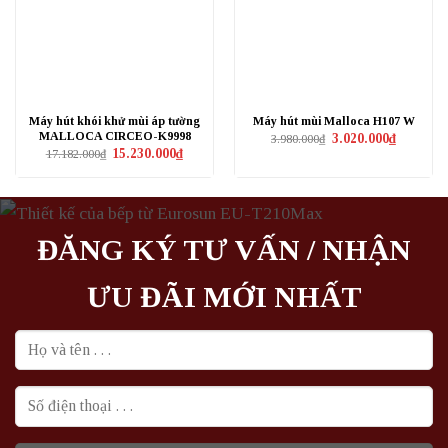
Máy hút khói khử mùi áp tường
Máy hút mùi Malloca H107 W
MALLOCA CIRCEO-K9998
Giá
Giá
3.020.000
₫
3.980.000
₫
gốc
hiện
Giá
Giá
15.230.000
₫
17.182.000
₫
là:
tại
gốc
hiện
3.980.000₫.
là:
là:
tại
3.020.000₫
17.182.000₫.
là:
15.230.000₫.
ĐĂNG KÝ TƯ VẤN / NHẬN
ƯU ĐÃI MỚI NHẤT