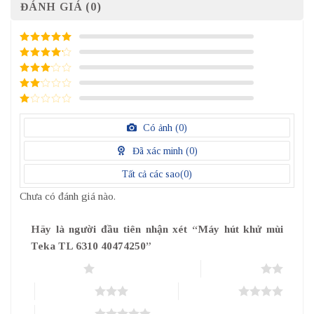
ĐÁNH GIÁ (0)
5
/ 5 điểm
4
/ 5
điểm
3
/ 5
điểm
2
/
5
1
điểm
/
Có ảnh (
0
)
5
điểm
Đã xác minh (
0
)
Tất cả các sao(
0
)
Chưa có đánh giá nào.
Hãy là người đầu tiên nhận xét “Máy hút khử mùi
Teka TL 6310 40474250”
1 trên 5 sao
2 trên 5 sao
3 trên 5 sao
4 trên 5 sao
5 trên 5 sao