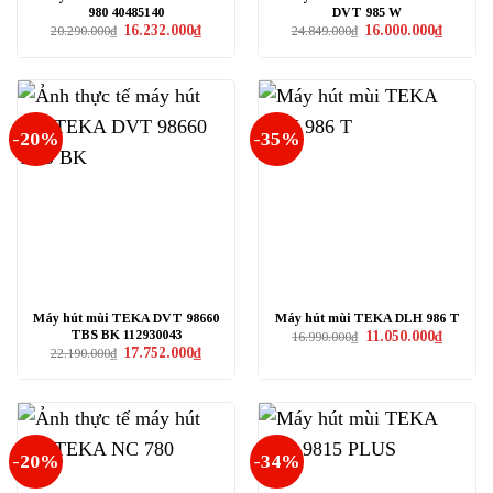
980 40485140
DVT 985 W
Giá
Giá
Giá
Giá
16.232.000
₫
16.000.000
₫
20.290.000
₫
24.849.000
₫
gốc
hiện
gốc
hiện
là:
tại
là:
tại
20.290.000₫.
là:
24.849.000₫.
là:
16.232.000₫.
16.000.0
-20%
-35%
Máy hút mùi TEKA DVT 98660
Máy hút mùi TEKA DLH 986 T
TBS BK 112930043
Giá
Giá
11.050.000
₫
16.990.000
₫
gốc
hiện
Giá
Giá
17.752.000
₫
22.190.000
₫
là:
tại
gốc
hiện
16.990.000₫.
là:
là:
tại
11.050.0
22.190.000₫.
là:
17.752.000₫.
-20%
-34%