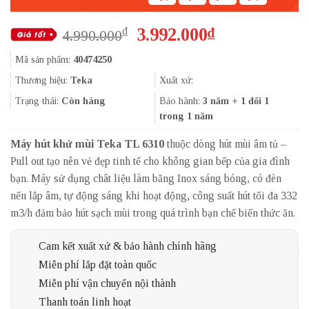
Giá
Giá
3.992.000
₫
₫
4.990.000
gốc
hiện
Mã sản phẩm:
40474250
là:
tại
4.990.000₫.
là:
Thương hiệu:
Teka
Xuất xứ:
3.992.000₫.
Trạng thái:
Còn hàng
Bảo hành:
3 năm + 1 đổi 1
trong 1 năm
Máy hút khử mùi Teka TL 6310
thuộc dòng hút mùi âm tủ –
Pull out tạo nên vẻ đẹp tinh tế cho không gian bếp của gia đình
bạn. Máy sử dụng chât liệu làm bằng Inox sáng bóng, có đèn
nến lắp âm, tự động sáng khi hoạt động, công suất hút tối đa 332
m3/h đảm bảo hút sạch mùi trong quá trình bạn chế biến thức ăn.
Cam kết xuất xứ & bảo hành chính hãng
Miễn phí lắp đặt toàn quốc
Miễn phí vận chuyển nội thành
Thanh toán linh hoạt