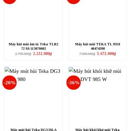
Máy hút mùi âm tủ Teka TLR2
Máy hút mùi TEKA TL 9310
72 SS 113070002
40474390
Giá
Giá
Giá
Giá
2.232.000
₫
5.672.000
₫
2.790.000
₫
7.090.000
₫
gốc
hiện
gốc
hiện
là:
tại
là:
tại
2.790.000₫.
là:
7.090.000₫.
là:
2.232.000₫.
5.672.000₫
-20%
-36%
Máy mút hùi Teka DG3 ISLA
Máy hút khói khử mùi Teka