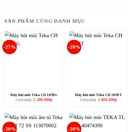
SẢN PHẨM CÙNG DANH MỤC
-27%
-28%
Máy hút mùi Teka CH 107BG
Máy hút mùi Teka CH 107BT
Giá
Giá
Giá
Giá
2.490.000
₫
2.860.000
₫
3.390.000
₫
3.990.000
₫
gốc
hiện
gốc
hiện
là:
tại
là:
tại
3.390.000₫.
là:
3.990.000₫.
là:
2.490.000₫.
2.860.000₫
-20%
-20%