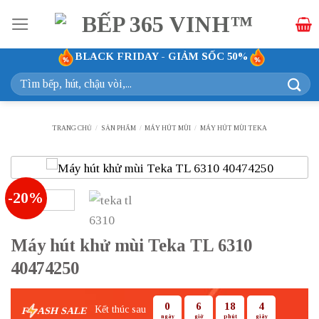
Bỏ
qua
nội
BLACK FRIDAY - GIẢM SỐC 50%
dung
Tìm
kiếm:
TRANG CHỦ
/
SẢN PHẨM
/
MÁY HÚT MÙI
/
MÁY HÚT MÙI TEKA
-20%
Máy hút khử mùi Teka TL 6310
40474250
0
6
18
3
Kết thúc sau
F
ASH SALE
ngày
giờ
phút
giây