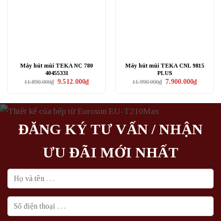
Máy hút mùi TEKA NC 780
Máy hút mùi TEKA CNL 9815
40455331
PLUS
Giá
Giá
Giá
Giá
9.512.000
₫
7.900.000
₫
11.890.000
₫
11.990.000
₫
gốc
hiện
gốc
hiện
là:
tại
là:
tại
11.890.000₫.
là:
11.990.000₫.
là:
9.512.000₫.
7.900.000
ĐĂNG KÝ TƯ VẤN / NHẬN
ƯU ĐÃI MỚI NHẤT