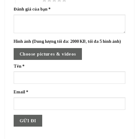
Đánh giá của bạn
*
Hình ảnh (Dung lượng tối đa: 2000 KB, tối đa 5 hình ảnh)
Choose pictures & videos
Tên
*
Email
*