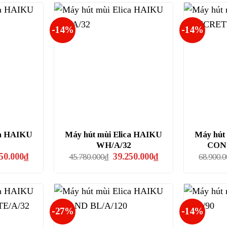
-14%
-14%
ca HAIKU
Máy hút mùi Elica HAIKU
Máy hút
WH/A/32
CON
Giá
Giá
Giá
50.000
₫
39.250.000
₫
45.780.000
₫
68.900.
hiện
gốc
hiện
tại
là:
tại
0.000₫.
là:
45.780.000₫.
là:
34.050.000₫.
39.250.000₫.
-27%
-14%