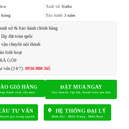
là:
tại
5.900.000₫.
là:
lica
Xuất xứ:
Italia
5.350.000₫.
 hàng
Bảo hành:
3 năm
xuất xứ & bảo hành chính hãng
lắp đặt toàn quốc
 vận chuyển nội thành
án linh hoạt
TRẢ GÓP
ư vấn (24/7):
0936 080 365
ÀO GIỎ HÀNG
ĐẶT MUA NGAY
CẦU TƯ VẤN
HỆ THỐNG ĐẠI LÝ