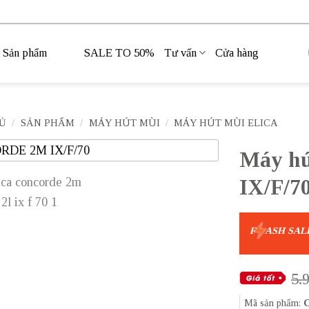
Sản phẩm
SALE TO 50%
Tư vấn
Cửa hàng
Ủ
/
SẢN PHẨM
/
MÁY HÚT MÙI
/
MÁY HÚT MÙI ELICA
Máy h
IX/F/7
F
ASH SAL
5.
Mã sản phẩm: