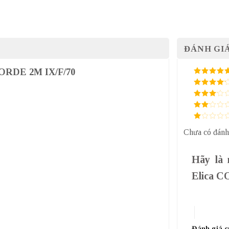
ĐÁNH GIÁ
NCORDE 2M IX/F/70
5
/ 5 điểm
4
/ 5
điểm
3
/ 5
điểm
2
/
5
1
điểm
Chưa có đánh
/
5
điểm
Hãy là 
Elica 
1 trên 5 sa
4 trên 5 
Đánh giá 