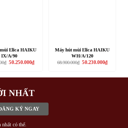
 mùi Elica HAIKU
Máy hút mùi Elica HAIKU
IX/A/90
WH/A/120
Giá
Giá
Giá
Giá
50.250.000
₫
50.230.000
₫
000
₫
68.900.000
₫
gốc
hiện
gốc
hiện
là:
tại
là:
tại
58.750.000₫.
là:
68.900.000₫.
là:
50.250.000₫.
50.230.000
ỚI NHẤT
 nhất có thể.