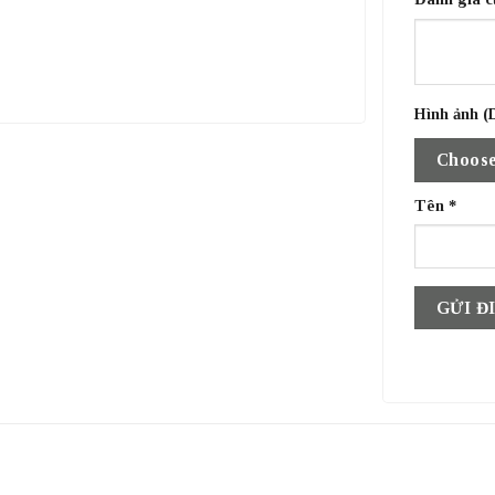
Hình ảnh (D
Choose
Tên
*