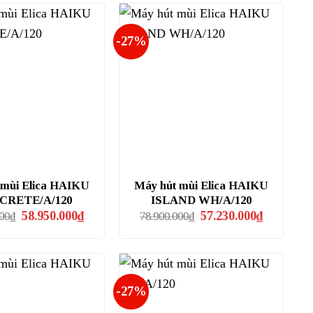
-27%
 mùi Elica HAIKU
Máy hút mùi Elica HAIKU
CRETE/A/120
ISLAND WH/A/120
Giá
Giá
Giá
Giá
58.950.000
₫
57.230.000
₫
000
₫
78.900.000
₫
gốc
hiện
gốc
hiện
là:
tại
là:
tại
68.900.000₫.
là:
78.900.000₫.
là:
58.950.000₫.
57.230.000
-27%