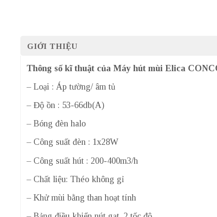
GIỚI THIỆU
Thông số kĩ thuật của Máy hút mùi Elica CO
– Loại : Áp tường/ âm tủ
– Độ ồn : 53-66db(A)
– Bóng đèn halo
– Công suất đèn : 1x28W
– Công suất hút : 200-400m3/h
– Chất liệu: Théo không gỉ
– Khử mùi bằng than hoạt tính
– Bảng điều khiển nút gạt, 2 tốc độ