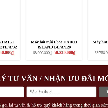
ca HAIKU
Máy hút mùi Elica HAIKU
Máy hút
TE/A/32
ISLAND BL/A/120
Giá
Giá
Giá
50.000
₫
50.230.000
₫
68.900.000
₫
58.750.
hiện
gốc
hiện
tại
là:
tại
0.000₫.
là:
68.900.000₫.
là:
41.950.000₫.
50.230.000₫.
Ý TƯ VẤN / NHẬN ƯU ĐÃI M
 gọi lại tư vấn & hỗ trợ quý khách hàng trong thời gian sớm