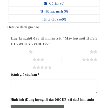
/
Có ảnh (
0
)
5
điểm
Đã xác minh (
0
)
Tất cả các sao(
0
)
Chưa có đánh giá nào.
Hãy là người đầu tiên nhận xét “Máy hút mùi Hafele
HH-WI90B 539.81.175”
1 trên 5 sao
2 trên 5 sao
3 trên 5 sao
4 trên 5 sao
5 trên 5 sao
Đánh giá của bạn
*
Hình ảnh (Dung lượng tối đa: 2000 KB, tối đa 5 hình ảnh)