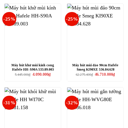
-25%
-25%
Máy hút khử mùi kính cong
Máy hút mùi đảo 90cm Hafele
Hafele HH-S90A 533.89.003
Smeg KI90XE 536.84.628
Giá
Giá
Giá
Giá
4.090.000
₫
46.710.000
₫
5.445.000
₫
62.275.400
₫
gốc
hiện
gốc
hiện
là:
tại
là:
tại
5.445.000₫.
là:
62.275.400₫.
là:
4.090.000₫.
46.710.0
-31%
-32%