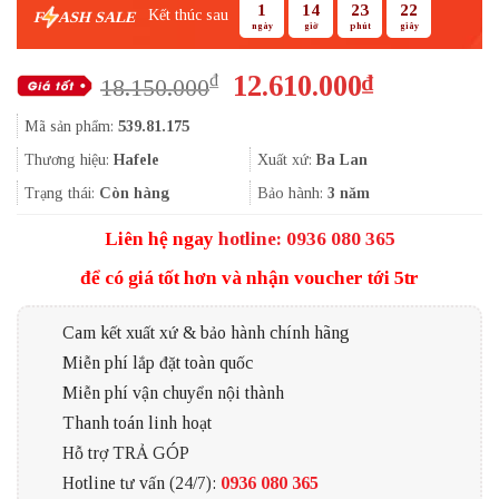
1
14
23
21
Kết thúc sau
F
ASH SALE
ngày
giờ
phút
giây
Giá
Giá
12.610.000
₫
₫
18.150.000
gốc
hiện
Mã sản phẩm:
539.81.175
là:
tại
18.150.000₫.
là:
Thương hiệu:
Hafele
Xuất xứ:
Ba Lan
12.610.000
Trạng thái:
Còn hàng
Bảo hành:
3 năm
Liên hệ ngay
hotline: 0936 080 365
để có giá tốt hơn và nhận voucher tới 5tr
Cam kết xuất xứ & bảo hành chính hãng
Miễn phí lắp đặt toàn quốc
Miễn phí vận chuyển nội thành
Thanh toán linh hoạt
Hỗ trợ TRẢ GÓP
Hotline tư vấn (24/7):
0936 080 365