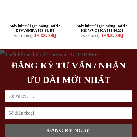
Máy hút mùi gắn tường Hafele
Máy hút mùi gắn tường Hafele
KSVV90NRA 536.84.459
HH-WVGS90A 533.80.203
Giá
Giá
Giá
Giá
39.320.000
₫
19.920.000
₫
52.419.400
₫
28.680.000
₫
gốc
hiện
gốc
hiện
là:
tại
là:
tại
52.419.400₫.
là:
28.680.000₫.
là:
39.320.000₫.
19.920.0
ĐĂNG KÝ TƯ VẤN / NHẬN
ƯU ĐÃI MỚI NHẤT