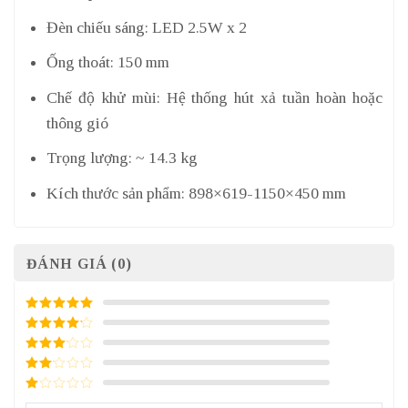
Đèn chiếu sáng: LED 2.5W x 2
Ống thoát: 150 mm
Chế độ khử mùi: Hệ thống hút xả tuần hoàn hoặc
thông gió
Trọng lượng: ~ 14.3 kg
Kích thước sản phẩm: 898×619-1150×450 mm
ĐÁNH GIÁ (0)
5
/ 5 điểm
4
/ 5
điểm
3
/ 5
điểm
2
/
5
1
điểm