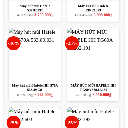
Máy hút mùi Hafele
Máy hút mùi Hafele
539.82.132
539.82.393
Giá
Giá
Giá
Giá
3.700.000
₫
8.990.000
₫
4.922.500
₫
11.984.500
₫
gốc
hiện
gốc
hiện
là:
tại
là:
tại
4.922.500₫.
là:
11.984.500₫.
là:
3.700.000₫.
8.990.000₫.
-30%
-25%
Máy hút mùi Hafele HH-S70A
MÁY HÚT MÙI HAFELE HH
533.89.031
TG60A 539.82.191
Giá
Giá
Giá
Giá
6.223.000
₫
3.150.000
₫
8.889.999
₫
4.200.000
₫
gốc
hiện
gốc
hiện
là:
tại
là:
tại
8.889.999₫.
là:
4.200.000₫.
là:
6.223.000₫.
3.150.000₫.
-25%
-25%