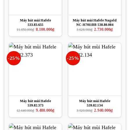
Máy hút mùi Hafele
Máy hút mùi Hafele Nagold
533.83.655
NC-H7011BB 538.80.084
Giá
Giá
Giá
Giá
8.100.000
₫
2.730.000
₫
11.650.000
₫
3.628.900
₫
gốc
hiện
gốc
hiện
là:
tại
là:
tại
11.650.000₫.
là:
3.628.900₫.
là:
8.100.000₫.
2.730.000₫.
-25%
-25%
Máy hút mùi Hafele
Máy hút mùi Hafele
539.82.373
539.82.134
Giá
Giá
Giá
Giá
9.480.000
₫
2.940.000
₫
12.640.000
₫
3.920.000
₫
gốc
hiện
gốc
hiện
là:
tại
là:
tại
12.640.000₫.
là:
3.920.000₫.
là:
9.480.000₫.
2.940.000₫.