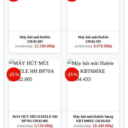
Máy hút mùi Hafele
Máy hút mùi Hafele
539.82.603
539.82.392
Giá
Giá
Giá
Giá
22.200.000
₫
8.670.000
₫
29.600.000
₫
11.555.500
₫
gốc
hiện
gốc
hiện
là:
tại
là:
tại
29.600.000₫.
là:
11.555.500₫.
là:
22.200.000₫.
8.670.000₫.
-25%
-25%
MÁY HÚT MÙI HAFELE HH
Máy hút mùi Hafele Smeg
BP70A 539.82.005
KBT600XE 536.84.433
Giá
Giá
Giá
Giá
6.510.000
₫
18.440.000
₫
8.680.000
₫
24.580.600
₫