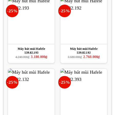
-25%
-25%
Máy hút mùi Hafele
Máy hút mùi Hafele
539.82.193
539.82.192
Giá
Giá
Giá
Giá
3.180.000
₫
2.760.000
₫
4.240.000
₫
3.680.000
₫
gốc
hiện
gốc
hiện
là:
tại
là:
tại
4.240.000₫.
là:
3.680.000₫.
là:
3.180.000₫.
2.760.000₫.
-25%
-25%