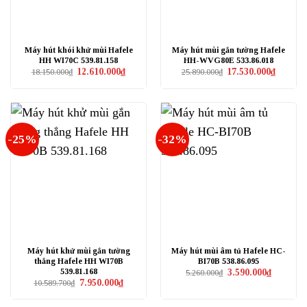
Máy hút khói khử mùi Hafele
Máy hút mùi gắn tường Hafele
HH WI70C 539.81.158
HH-WVG80E 533.86.018
Giá
Giá
Giá
Giá
12.610.000
₫
17.530.000
₫
18.150.000
₫
25.890.000
₫
gốc
hiện
gốc
hiện
là:
tại
là:
tại
18.150.000₫.
là:
25.890.000₫.
là:
12.610.000₫.
17.530.0
-25%
-32%
Máy hút khử mùi gắn tường
Máy hút mùi âm tủ Hafele HC-
thẳng Hafele HH WI70B
BI70B 538.86.095
539.81.168
Giá
Giá
3.590.000
₫
5.260.000
₫
gốc
hiện
Giá
Giá
7.950.000
₫
10.589.700
₫
là:
tại
gốc
hiện
5.260.000₫.
là:
là:
tại
3.590.000₫
10.589.700₫.
là: