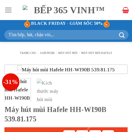
Bỏ
qua
nội
BLACK FRIDAY - GIẢM SỐC 50%
dung
Tìm
kiếm:
TRANG CHỦ
/
SẢN PHẨM
/
MÁY HÚT MÙI
/
MÁY HÚT MÙI HAFELE
-31%
Máy hút mùi Hafele HH-WI90B
539.81.175