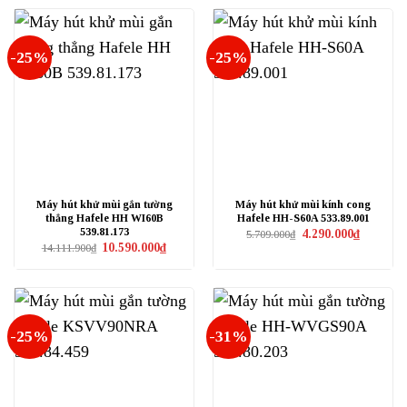
7.950.000₫.
-25%
-25%
Máy hút khử mùi gắn tường
Máy hút khử mùi kính cong
thẳng Hafele HH WI60B
Hafele HH-S60A 533.89.001
539.81.173
Giá
Giá
4.290.000
₫
5.709.000
₫
gốc
hiện
Giá
Giá
10.590.000
₫
14.111.900
₫
là:
tại
gốc
hiện
5.709.000₫.
là:
là:
tại
4.290.000₫
14.111.900₫.
là:
10.590.000₫.
-25%
-31%