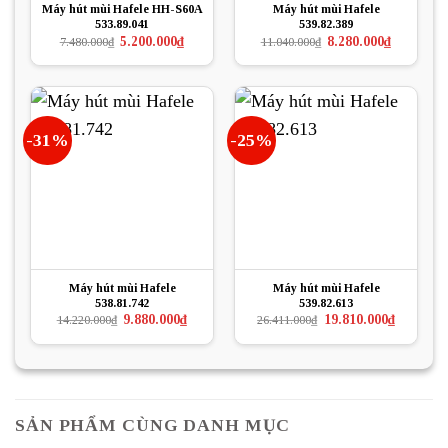
Máy hút mùi Hafele HH-S60A
Máy hút mùi Hafele
533.89.041
539.82.389
Giá
Giá
Giá
Giá
5.200.000
₫
8.280.000
₫
7.480.000
₫
11.040.000
₫
gốc
hiện
gốc
hiện
là:
tại
là:
tại
7.480.000₫.
là:
11.040.000₫.
là:
5.200.000₫.
8.280.000₫.
-31%
-25%
Máy hút mùi Hafele
Máy hút mùi Hafele
538.81.742
539.82.613
Giá
Giá
Giá
Giá
9.880.000
₫
19.810.000
₫
14.220.000
₫
26.411.000
₫
gốc
hiện
gốc
hiện
là:
tại
là:
tại
14.220.000₫.
là:
26.411.000₫.
là:
9.880.000₫.
19.810.000
SẢN PHẨM CÙNG DANH MỤC