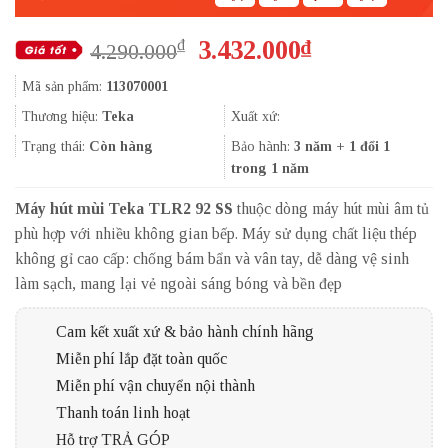
Giá
Giá
3.432.000
₫
₫
4.290.000
gốc
hiện
Mã sản phẩm:
113070001
là:
tại
4.290.000₫.
là:
Thương hiệu:
Teka
Xuất xứ:
3.432.000₫.
Trạng thái:
Còn hàng
Bảo hành:
3 năm + 1 đổi 1
trong 1 năm
Máy hút mùi Teka TLR2 92 SS
thuộc dòng máy hút mùi âm tủ
phù hợp với nhiều không gian bếp. Máy sử dụng chất liệu thép
không gỉ cao cấp: chống bám bẩn và vân tay, dễ dàng vệ sinh
làm sạch, mang lại vẻ ngoài sáng bóng và bền đẹp
Cam kết xuất xứ & bảo hành chính hãng
Miễn phí lắp đặt toàn quốc
Miễn phí vận chuyển nội thành
Thanh toán linh hoạt
Hỗ trợ TRẢ GÓP