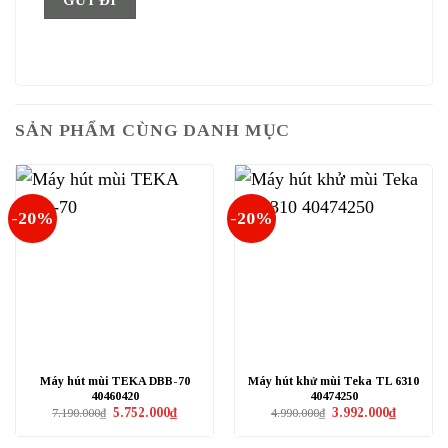
SẢN PHẨM CÙNG DANH MỤC
-20%
-20%
Máy hút mùi TEKA DBB-70
Máy hút khử mùi Teka TL 6310
40460420
40474250
Giá
Giá
Giá
Giá
5.752.000
₫
3.992.000
₫
7.190.000
₫
4.990.000
₫
gốc
hiện
gốc
hiện
là:
tại
là:
tại
7.190.000₫.
là:
4.990.000₫.
là: