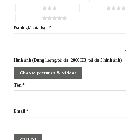
3 trên 5 sao
4 trên 5 sao
5 trên 5 sao
Đánh giá của bạn
*
Hình ảnh (Dung lượng tối đa: 2000 KB, tối đa 5 hình ảnh)
Choose pictures & videos
Tên
*
Email
*