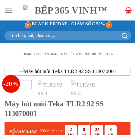
Bỏ
qua
nội
BLACK FRIDAY - GIẢM SỐC 50%
dung
Tìm
kiếm:
TRANG CHỦ
/
SẢN PHẨM
/
MÁY HÚT MÙI
/
MÁY HÚT MÙI TEKA
-20%
Máy hút mùi Teka TLR2 92 SS
113070001
2
8
25
7
Kết thúc sau
F
ASH SALE
ngày
giờ
phút
giây