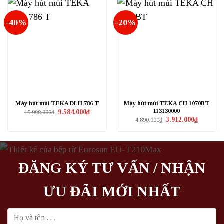
-40%
-20%
Máy hút mùi TEKA DLH 786 T
Máy hút mùi TEKA CH 1070BT
113130000
Giá
Giá
9.584.000
₫
15.990.000
₫
gốc
hiện
Giá
Giá
3.912.000
₫
4.890.000
₫
là:
tại
gốc
hiện
15.990.000₫.
là:
là:
tại
9.584.000₫.
4.890.000₫.
là:
3.912.000₫
ĐĂNG KÝ TƯ VẤN / NHẬN
ƯU ĐÃI MỚI NHẤT