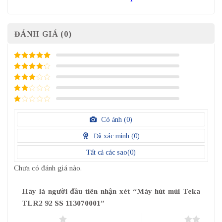
ĐÁNH GIÁ (0)
5
/ 5 điểm
4
/ 5
điểm
3
/ 5
điểm
2
/
5
1
điểm
/
Có ảnh (
0
)
5
điểm
Đã xác minh (
0
)
Tất cả các sao(
0
)
Chưa có đánh giá nào.
Hãy là người đầu tiên nhận xét “Máy hút mùi Teka
TLR2 92 SS 113070001”
1 trên 5 sao
2 trên 5 sao