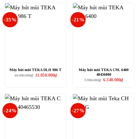
5.752.000₫.
3.992.000₫
-35%
-21%
Máy hút mùi TEKA DLH 986 T
Máy hút mùi TEKA CNL 6400
40436800
Giá
Giá
11.050.000
₫
16.990.000
₫
gốc
hiện
Giá
Giá
6.340.000
₫
7.990.000
₫
là:
tại
gốc
hiện
16.990.000₫.
là:
là:
tại
11.050.000₫.
7.990.000₫.
là:
6.340.000₫
-24%
-27%